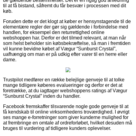
de gældende bestemmelser. Det er en rigtig god anledning
til at få bistand, såfremt du får besvær i processen med dit
køb.
Foruden dette er det klogt at køber er hensynstagende til de
elementære regler der gør sig gældende i forbindelse med
handlen, for eksempel den returrettighed online
webshoppen har. Derfor er det tilmed relevant, at man når
som helst beholder sin købsbekræftelse, så man i fremtiden
vil kunne bevidne købet af Vægur “Sunburst Crystal”,
uafhængig om man er på udkig efter varer til en herre eller
dame.
Trustpilot medfører en række belejlige genveje til at tolke
mange tidligere køberes evalueringer og derfor er det at
foretrække, at du iagttager webshoppens ratings af Vægur
“Sunburst Crystal” inden du handler.
Facebook fremskaffer tilsvarende nogle gode genveje til at
få kendskab til online virksomhedens troværdighed. I øvrigt
ses mange e-forretninger som giver kunderne mulighed for
at frembringe en omtale af ordreforløbet, hvilket desuden må
bruges til vurdering af tidligere kunders oplevelser.