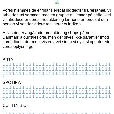
Vores hjemmeside er finansieret af indtægter fra reklamer. Vi
arbejder tæt sammen med en gruppe af firmaer på nettet idet
vi introducerer deres produkter, og får honorar forudsat den
person vi sender videre realiserer et indkøb.
Anvisninger angående produkter og shops på nettet i
Danmark ajourføres ofte, men der gives ikke garantier imod
korrektioner der muligvis er lavet siden vi nyligst opdaterede
vores oplysninger.
BITLY:
1
1
1
1
1
1
1
1
1
1
1
1
1
1
1
1
1
1
1
1
1
1
1
1
1
1
1
1
1
1
1
1
1
1
1
1
1
1
1
1
1
1
1
1
1
1
1
1
1
1
1
1
1
1
1
1
1
1
1
1
1
1
1
1
1
1
1
1
1
1
1
1
1
1
1
1
1
1
1
1
1
1
1
1
1
1
1
1
1
1
1
1
1
1
1
1
1
1
1
1
SPOTIFY:
1
1
1
1
1
1
1
1
1
1
1
1
1
1
1
1
1
1
1
1
1
1
1
1
1
1
1
1
1
1
1
1
1
1
1
1
1
1
1
1
1
1
1
1
1
1
1
1
1
1
1
1
1
1
1
1
1
1
1
1
1
1
1
1
1
1
1
1
1
1
1
1
1
1
1
1
1
1
1
1
1
1
1
1
1
1
1
1
1
1
1
1
1
1
1
1
1
1
1
1
CUTTLY BIO:
1