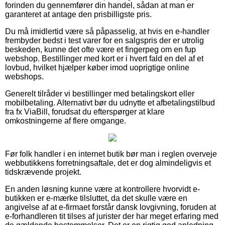
forinden du gennemfører din handel, sådan at man er
garanteret at antage den prisbilligste pris.
Du må imidlertid være så påpasselig, at hvis en e-handler
frembyder bedst i test varer for en salgspris der er utrolig
beskeden, kunne det ofte være et fingerpeg om en fup
webshop. Bestillinger med kort er i hvert fald en del af et
lovbud, hvilket hjælper køber imod uoprigtige online
webshops.
Generelt tilråder vi bestillinger med betalingskort eller
mobilbetaling. Alternativt bør du udnytte et afbetalingstilbud
fra fx ViaBill, forudsat du efterspørger at klare
omkostningerne af flere omgange.
Før folk handler i en internet butik bør man i reglen overveje
webbutikkens forretningsaftale, det er dog almindeligvis et
tidskrævende projekt.
En anden løsning kunne være at kontrollere hvorvidt e-
butikken er e-mærke tilsluttet, da det skulle være en
angivelse af at e-firmaet forstår dansk lovgivning, foruden at
e-forhandleren tit tilses af jurister der har meget erfaring med