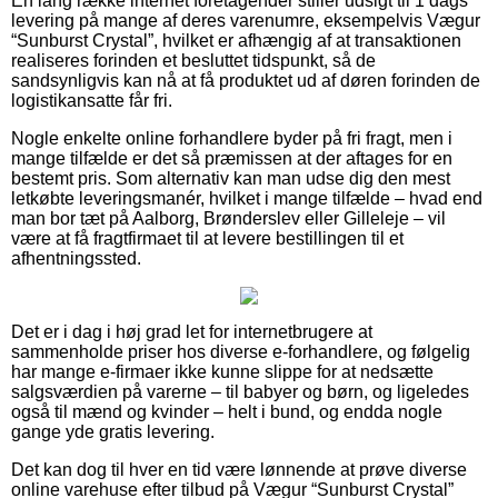
En lang række internet foretagender stiller udsigt til 1 dags
levering på mange af deres varenumre, eksempelvis Vægur
“Sunburst Crystal”, hvilket er afhængig af at transaktionen
realiseres forinden et besluttet tidspunkt, så de
sandsynligvis kan nå at få produktet ud af døren forinden de
logistikansatte får fri.
Nogle enkelte online forhandlere byder på fri fragt, men i
mange tilfælde er det så præmissen at der aftages for en
bestemt pris. Som alternativ kan man udse dig den mest
letkøbte leveringsmanér, hvilket i mange tilfælde – hvad end
man bor tæt på Aalborg, Brønderslev eller Gilleleje – vil
være at få fragtfirmaet til at levere bestillingen til et
afhentningssted.
Det er i dag i høj grad let for internetbrugere at
sammenholde priser hos diverse e-forhandlere, og følgelig
har mange e-firmaer ikke kunne slippe for at nedsætte
salgsværdien på varerne – til babyer og børn, og ligeledes
også til mænd og kvinder – helt i bund, og endda nogle
gange yde gratis levering.
Det kan dog til hver en tid være lønnende at prøve diverse
online varehuse efter tilbud på Vægur “Sunburst Crystal”