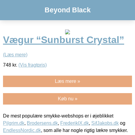
Beyond Black
Vægur “Sunburst Crystal”
(Læs mere)
748
kr.
(Vis fragtpris)
Læs mere »
Køb nu »
De mest populære smykke-webshops er i øjeblikket
Pilgrim.dk
,
Brodersens.dk
,
FrederikIX.dk
,
SifJakobs.dk
og
EndlessNordic.dk
, som alle har nogle rigtig lækre smykker.