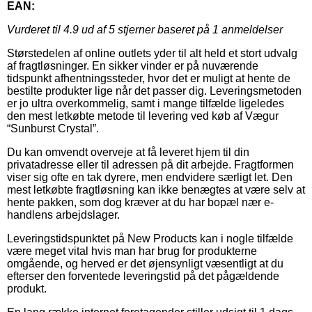
EAN:
Vurderet til
4.9
ud af 5 stjerner baseret på
1
anmeldelser
Størstedelen af online outlets yder til alt held et stort udvalg
af fragtløsninger. En sikker vinder er på nuværende
tidspunkt afhentningssteder, hvor det er muligt at hente de
bestilte produkter lige når det passer dig. Leveringsmetoden
er jo ultra overkommelig, samt i mange tilfælde ligeledes
den mest letkøbte metode til levering ved køb af Vægur
“Sunburst Crystal”.
Du kan omvendt overveje at få leveret hjem til din
privatadresse eller til adressen på dit arbejde. Fragtformen
viser sig ofte en tak dyrere, men endvidere særligt let. Den
mest letkøbte fragtløsning kan ikke benægtes at være selv at
hente pakken, som dog kræver at du har bopæl nær e-
handlens arbejdslager.
Leveringstidspunktet på New Products kan i nogle tilfælde
være meget vital hvis man har brug for produkterne
omgående, og herved er det øjensynligt væsentligt at du
efterser den forventede leveringstid på det pågældende
produkt.