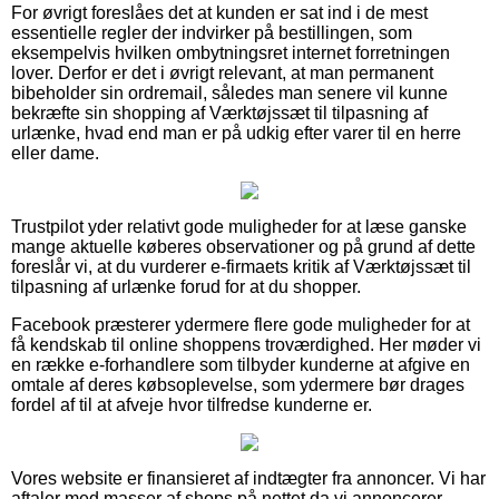
For øvrigt foreslåes det at kunden er sat ind i de mest
essentielle regler der indvirker på bestillingen, som
eksempelvis hvilken ombytningsret internet forretningen
lover. Derfor er det i øvrigt relevant, at man permanent
bibeholder sin ordremail, således man senere vil kunne
bekræfte sin shopping af Værktøjssæt til tilpasning af
urlænke, hvad end man er på udkig efter varer til en herre
eller dame.
Trustpilot yder relativt gode muligheder for at læse ganske
mange aktuelle køberes observationer og på grund af dette
foreslår vi, at du vurderer e-firmaets kritik af Værktøjssæt til
tilpasning af urlænke forud for at du shopper.
Facebook præsterer ydermere flere gode muligheder for at
få kendskab til online shoppens troværdighed. Her møder vi
en række e-forhandlere som tilbyder kunderne at afgive en
omtale af deres købsoplevelse, som ydermere bør drages
fordel af til at afveje hvor tilfredse kunderne er.
Vores website er finansieret af indtægter fra annoncer. Vi har
aftaler med masser af shops på nettet da vi annoncerer