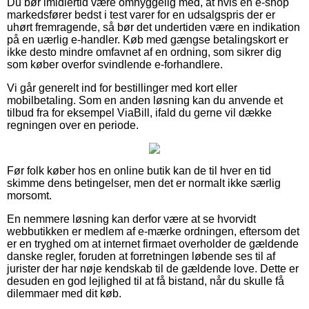
Du bør imidlertid være omhyggelig med, at hvis en e-shop
markedsfører bedst i test varer for en udsalgspris der er
uhørt fremragende, så bør det undertiden være en indikation
på en uærlig e-handler. Køb med gængse betalingskort er
ikke desto mindre omfavnet af en ordning, som sikrer dig
som køber overfor svindlende e-forhandlere.
Vi går generelt ind for bestillinger med kort eller
mobilbetaling. Som en anden løsning kan du anvende et
tilbud fra for eksempel ViaBill, ifald du gerne vil dække
regningen over en periode.
Før folk køber hos en online butik kan de til hver en tid
skimme dens betingelser, men det er normalt ikke særlig
morsomt.
En nemmere løsning kan derfor være at se hvorvidt
webbutikken er medlem af e-mærke ordningen, eftersom det
er en tryghed om at internet firmaet overholder de gældende
danske regler, foruden at forretningen løbende ses til af
jurister der har nøje kendskab til de gældende love. Dette er
desuden en god lejlighed til at få bistand, når du skulle få
dilemmaer med dit køb.