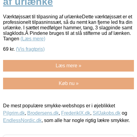
af urlænke
Værktøjssæt til tilpasning af urlænkeDette værktøjssæt er et
professionelt tilpasninssæt, så du nemt kan fjerne led fra din
urlænke. I sættet medfølger hammer, tang, 3 slagpinde samt
slagklods.Â Pindene bruges til at slå stifterne ud af lænken.
Tangen
(Læs mere)
69
kr.
(Vis fragtpris)
Læs mere »
Køb nu »
De mest populære smykke-webshops er i øjeblikket
Pilgrim.dk
,
Brodersens.dk
,
FrederikIX.dk
,
SifJakobs.dk
og
EndlessNordic.dk
, som alle har nogle rigtig lækre smykker.