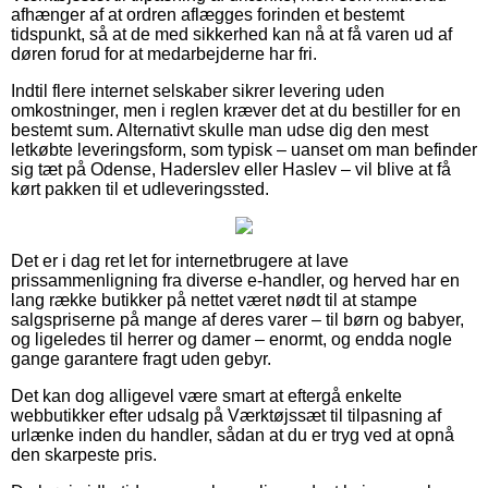
afhænger af at ordren aflægges forinden et bestemt
tidspunkt, så at de med sikkerhed kan nå at få varen ud af
døren forud for at medarbejderne har fri.
Indtil flere internet selskaber sikrer levering uden
omkostninger, men i reglen kræver det at du bestiller for en
bestemt sum. Alternativt skulle man udse dig den mest
letkøbte leveringsform, som typisk – uanset om man befinder
sig tæt på Odense, Haderslev eller Haslev – vil blive at få
kørt pakken til et udleveringssted.
Det er i dag ret let for internetbrugere at lave
prissammenligning fra diverse e-handler, og herved har en
lang række butikker på nettet været nødt til at stampe
salgspriserne på mange af deres varer – til børn og babyer,
og ligeledes til herrer og damer – enormt, og endda nogle
gange garantere fragt uden gebyr.
Det kan dog alligevel være smart at eftergå enkelte
webbutikker efter udsalg på Værktøjssæt til tilpasning af
urlænke inden du handler, sådan at du er tryg ved at opnå
den skarpeste pris.