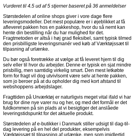
Vurderet til
4.5
ud af 5 stjerner baseret på
36
anmeldelser
Størstedelen af online shops giver i vore dage flere
leveringsmodeller. Det mest populære er i øjeblikket at få
afleveret pakken hos en pakkeshop, hvor du så nemt kan
hente din bestilling når du har mulighed for det.
Fragtmetoden er altså i høj grad fleksibel, samt typisk tilmed
den prisbilligste leveringsmanér ved køb af Værktøjssæt til
tilpasning af urlænke.
Du bør også foretrække at vælge at få leveret hjem til dig
selv eller til hvor du arbejder. Denne er typisk en sjat mindre
prisbillig, men samtidig virkelig smart. Den mest letkøbte
form for fragt vil dog utvivlsomt være selv at hente pakken,
som jo beroer på at du opholder dig med kort afstand til
webshoppens arbejdslager.
Fragttiden på Urværktøj er naturligvis meget vital ifald vi har
brug for dine nye varer nu og her, og med det formål er det
fuldkommen på sin plads at vi besigtiger det anslåede
leveringstidspunkt for det aktuelle produkt.
Størstedelen af e-butikker i Danmark stiller udsigt til dag-til-
dag levering på en hel del produkter, eksempelvis
Værktøjssæt til tilpasning af urlænke, men som imidlertid