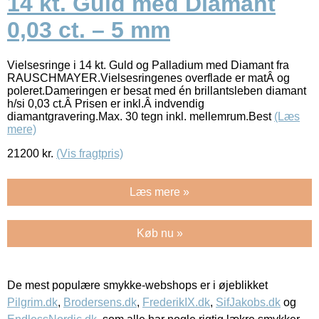
14 kt. Guld med Diamant
0,03 ct. – 5 mm
Vielsesringe i 14 kt. Guld og Palladium med Diamant fra
RAUSCHMAYER.Vielsesringenes overflade er matÂ og
poleret.Dameringen er besat med én brillantsleben diamant
h/si 0,03 ct.Â Prisen er inkl.Â indvendig
diamantgravering.Max. 30 tegn inkl. mellemrum.Best
(Læs
mere)
21200
kr.
(Vis fragtpris)
Læs mere »
Køb nu »
De mest populære smykke-webshops er i øjeblikket
Pilgrim.dk
,
Brodersens.dk
,
FrederikIX.dk
,
SifJakobs.dk
og