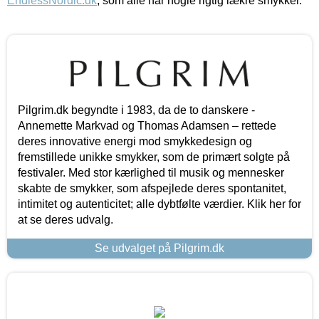
EndlessNordic.dk
, som alle har nogle rigtig lækre smykker.
Pilgrim.dk begyndte i 1983, da de to danskere -
Annemette Markvad og Thomas Adamsen – rettede
deres innovative energi mod smykkedesign og
fremstillede unikke smykker, som de primært solgte på
festivaler. Med stor kærlighed til musik og mennesker
skabte de smykker, som afspejlede deres spontanitet,
intimitet og autenticitet; alle dybtfølte værdier. Klik her for
at se deres udvalg.
Se udvalget på Pilgrim.dk