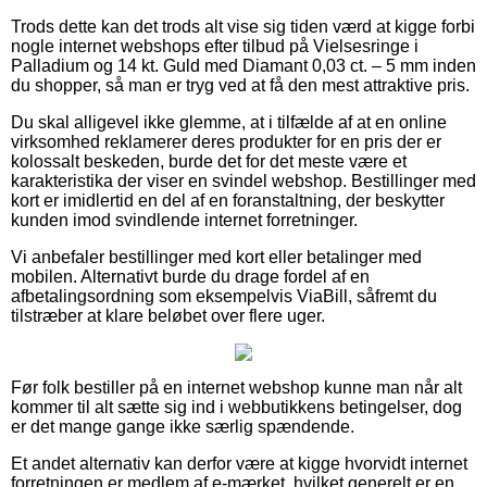
Trods dette kan det trods alt vise sig tiden værd at kigge forbi
nogle internet webshops efter tilbud på Vielsesringe i
Palladium og 14 kt. Guld med Diamant 0,03 ct. – 5 mm inden
du shopper, så man er tryg ved at få den mest attraktive pris.
Du skal alligevel ikke glemme, at i tilfælde af at en online
virksomhed reklamerer deres produkter for en pris der er
kolossalt beskeden, burde det for det meste være et
karakteristika der viser en svindel webshop. Bestillinger med
kort er imidlertid en del af en foranstaltning, der beskytter
kunden imod svindlende internet forretninger.
Vi anbefaler bestillinger med kort eller betalinger med
mobilen. Alternativt burde du drage fordel af en
afbetalingsordning som eksempelvis ViaBill, såfremt du
tilstræber at klare beløbet over flere uger.
Før folk bestiller på en internet webshop kunne man når alt
kommer til alt sætte sig ind i webbutikkens betingelser, dog
er det mange gange ikke særlig spændende.
Et andet alternativ kan derfor være at kigge hvorvidt internet
forretningen er medlem af e-mærket, hvilket generelt er en