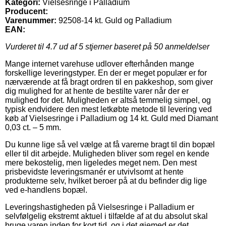
Kategori:
Vielsesringe i Palladium
Producent:
Varenummer:
92508-14 kt. Guld og Palladium
EAN:
Vurderet til
4.7
ud af 5 stjerner baseret på
50
anmeldelser
Mange internet varehuse udlover efterhånden mange
forskellige leveringstyper. En der er meget populær er for
nærværende at få bragt ordren til en pakkeshop, som giver
dig mulighed for at hente de bestilte varer når der er
mulighed for det. Muligheden er altså temmelig simpel, og
typisk endvidere den mest letkøbte metode til levering ved
køb af Vielsesringe i Palladium og 14 kt. Guld med Diamant
0,03 ct. – 5 mm.
Du kunne lige så vel vælge at få varerne bragt til din bopæl
eller til dit arbejde. Muligheden bliver som regel en kende
mere bekostelig, men ligeledes meget nem. Den mest
prisbevidste leveringsmanér er utvivlsomt at hente
produkterne selv, hvilket beroer på at du befinder dig lige
ved e-handlens bopæl.
Leveringshastigheden på Vielsesringe i Palladium er
selvfølgelig ekstremt aktuel i tilfælde af at du absolut skal
bruge varen inden for kort tid, og i det øjemed er det