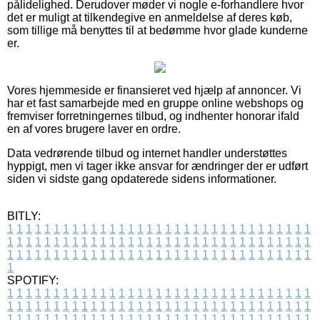
pålidelighed. Derudover møder vi nogle e-forhandlere hvor
det er muligt at tilkendegive en anmeldelse af deres køb,
som tillige må benyttes til at bedømme hvor glade kunderne
er.
Vores hjemmeside er finansieret ved hjælp af annoncer. Vi
har et fast samarbejde med en gruppe online webshops og
fremviser forretningernes tilbud, og indhenter honorar ifald
en af vores brugere laver en ordre.
Data vedrørende tilbud og internet handler understøttes
hyppigt, men vi tager ikke ansvar for ændringer der er udført
siden vi sidste gang opdaterede sidens informationer.
BITLY:
1
1
1
1
1
1
1
1
1
1
1
1
1
1
1
1
1
1
1
1
1
1
1
1
1
1
1
1
1
1
1
1
1
1
1
1
1
1
1
1
1
1
1
1
1
1
1
1
1
1
1
1
1
1
1
1
1
1
1
1
1
1
1
1
1
1
1
1
1
1
1
1
1
1
1
1
1
1
1
1
1
1
1
1
1
1
1
1
1
1
1
1
1
1
1
1
1
1
1
1
SPOTIFY:
1
1
1
1
1
1
1
1
1
1
1
1
1
1
1
1
1
1
1
1
1
1
1
1
1
1
1
1
1
1
1
1
1
1
1
1
1
1
1
1
1
1
1
1
1
1
1
1
1
1
1
1
1
1
1
1
1
1
1
1
1
1
1
1
1
1
1
1
1
1
1
1
1
1
1
1
1
1
1
1
1
1
1
1
1
1
1
1
1
1
1
1
1
1
1
1
1
1
1