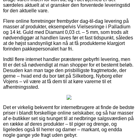
særdeles aktuelt at vi gransker den forventede leveringstid
for den aktuelle vare.
Flere online forretninger frembyder dag-til-dag levering på
masser af produkter, eksempelvis Vielsesringe i Palladium
og 14 kt. Guld med Diamant 0,03 ct. – 5 mm, som trods alt
nødvendiggør at handlen laves før et fast tidspunkt, således
at de højst sandsynligt kan nå at få produkterne klargjort
forinden pakkepersonalet har fri.
Indtil flere internet handler præsterer gebyrfri levering, men
tit er det så nødvendigt at man shopper for et bestemt beløb.
Desuden kan man tage den prisbilligste fragtmetode, der
gerne – hvad end du bor tæt på Silkeborg, Nyborg eller
Vojens – vil være at få dem til at køre varerne til et
afhentningssted.
Det er virkelig bekvemt for internetbrugere at finde de bedste
priser i blandt forskellige online selskaber, og så har masser
af e-butikker set sig tvunget til at nedbringe salgsværdien på
en række af deres produkter – til piger og drenge, og
ligeledes også til herrer og damer – markant, og endda
nogle gange yde fragt uden gebyr.