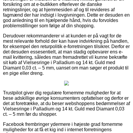
forsikring om at e-butikken efterlever de danske
retningslinjer, og at hjemmesiden af og til revideres af
fagmænd der har indsigt i lovgivningen. Dette er desuden en
god anledning til en hjælpende hånd, hvis du forvoldes
problemstillinger som følge af din shopping.
Derudover rekommanderer vi at kunden er på vagt for de
mest relevante forhold der kan have indvirkning på handlen,
for eksempel den returpolitik e-forretningen tilsikrer. Derfor er
det desuden essesentielt, at man stadig opbevarer ens e-
mail kvittering, således man fremadrettet vil kunne bekræfte
sit køb af Vielsesringe i Palladium og 14 kt. Guld med
Diamant 0,03 ct. – 5 mm, uanset om man søger et produkt til
en pige eller dreng.
Trustpilot giver dig regulære fornemme muligheder for at
bese adskillige øvrige konsumenters opfattelser og derfor er
det at foretrække, at du beser webshoppens bedømmelser af
Vielsesringe i Palladium og 14 kt. Guld med Diamant 0,03
ct. – 5 mm før du shopper.
Facebook frembringer ydermere i højeste grad fornemme
muligheder for at få et kig ind i internet forretningens