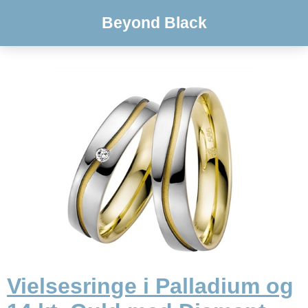
Beyond Black
Vielsesringe i Palladium og