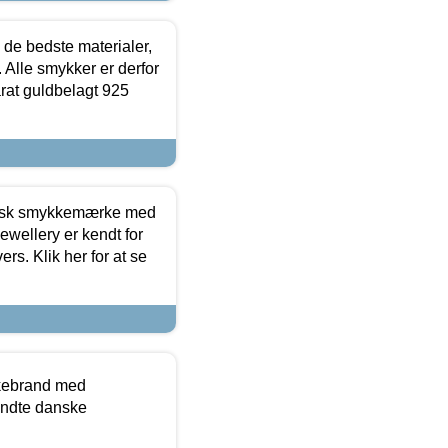
 de bedste materialer,
 Alle smykker er derfor
arat guldbelagt 925
dansk smykkemærke med
ewellery er kendt for
ers. Klik her for at se
kkebrand med
ndte danske