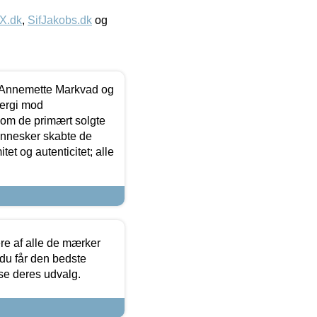
IX.dk
,
SifJakobs.dk
og
- Annemette Markvad og
ergi mod
som de primært solgte
mennesker skabte de
et og autenticitet; alle
.
re af alle de mærker
 du får den bedste
 se deres udvalg.