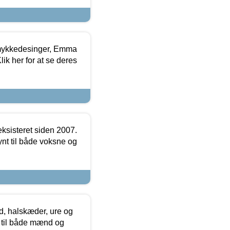
mykkedesinger, Emma
ik her for at se deres
ksisteret siden 2007.
nt til både voksne og
, halskæder, ure og
r til både mænd og