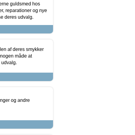
terne guldsmed hos
r, reparationer og nye
se deres udvalg.
len af deres smykker
å nogen måde at
s udvalg.
inger og andre