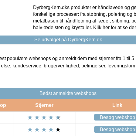
DyrbergKern.dks produkter er håndlavede og 
forskellige processer: fra støbning, polering og
metalbasen til håndfletning af læder, slibning, p
halv-ædelsten og krystaller. Klik her for at se de
Se udvalget på DyrbergKern.dk
t populære webshops og anmeldt dem med stjerner fra 1 til 5 ud
rrelse, kundeservice, brugervenlighed, betingelser, leveringsfor
Bedst anmeldte webshops
op
Stjerner
Link
Besøg webshop
Besøg webshop