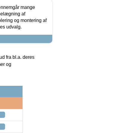
gennemgår mange
 belægning af
olering og montering af
res udvalg.
 fra bl.a. deres
mer og