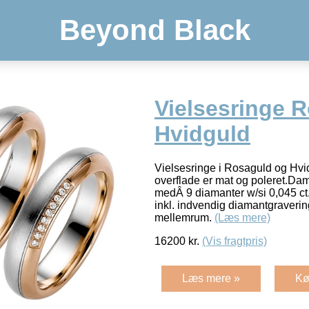
Beyond Black
Vielsesringe 
Hvidguld
Vielsesringe i Rosaguld og Hvi
overflade er mat og poleret.Da
medÂ 9 diamanter w/si 0,045 c
inkl. indvendig diamantgraverin
mellemrum.
(Læs mere)
16200
kr.
(Vis fragtpris)
Læs mere »
Kø