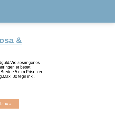
Rosa &
dguld.Vielsesringenes
meringen er besat
t.Bredde 5 mm.Prisen er
g.Max. 30 tegn inkl.
b nu »