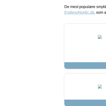
De mest populære smykk
EndlessNordic.dk
, som a