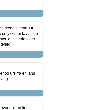
markedets trend. Du
e smykker er lavet i de
ter, et materiale der
udvalg.
 og ure fra en lang
dvalg.
 hvor du kan finde