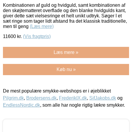
Kombinationen af guld og hvidguld, samt kombinationen af
den skøjtematteret overflade og den blanke hvidgulds kant,
giver dette sæt vielsesringe et helt unikt udtryk. Søger I et
sæt ringe som tager lidt afstand fra det klassisk traditionelle,
men til geng
(Læs mere)
11600
kr.
(Vis fragtpris)
Læs mere »
Køb nu »
De mest populære smykke-webshops er i øjeblikket
Pilgrim.dk
,
Brodersens.dk
,
FrederikIX.dk
,
SifJakobs.dk
og
EndlessNordic.dk
, som alle har nogle rigtig lækre smykker.