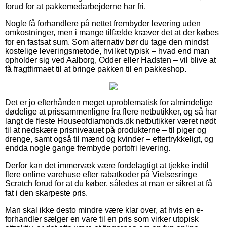
forud for at pakkemedarbejderne har fri.
Nogle få forhandlere på nettet frembyder levering uden
omkostninger, men i mange tilfælde kræver det at der købes
for en fastsat sum. Som alternativ bør du tage den mindst
kostelige leveringsmetode, hvilket typisk – hvad end man
opholder sig ved Aalborg, Odder eller Hadsten – vil blive at
få fragtfirmaet til at bringe pakken til en pakkeshop.
Det er jo efterhånden meget uproblematisk for almindelige
dødelige at prissammenligne fra flere netbutikker, og så har
langt de fleste Houseofdiamonds.dk netbutikker været nødt
til at nedskære prisniveauet på produkterne – til piger og
drenge, samt også til mænd og kvinder – eftertrykkeligt, og
endda nogle gange frembyde portofri levering.
Derfor kan det immervæk være fordelagtigt at tjekke indtil
flere online varehuse efter rabatkoder på Vielsesringe
Scratch forud for at du køber, således at man er sikret at få
fat i den skarpeste pris.
Man skal ikke desto mindre være klar over, at hvis en e-
forhandler sælger en vare til en pris som virker utopisk