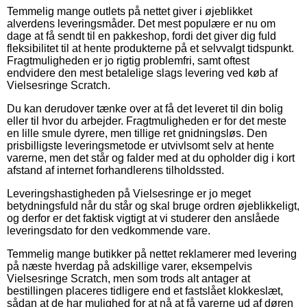
Temmelig mange outlets på nettet giver i øjeblikket
alverdens leveringsmåder. Det mest populære er nu om
dage at få sendt til en pakkeshop, fordi det giver dig fuld
fleksibilitet til at hente produkterne på et selvvalgt tidspunkt.
Fragtmuligheden er jo rigtig problemfri, samt oftest
endvidere den mest betalelige slags levering ved køb af
Vielsesringe Scratch.
Du kan derudover tænke over at få det leveret til din bolig
eller til hvor du arbejder. Fragtmuligheden er for det meste
en lille smule dyrere, men tillige ret gnidningsløs. Den
prisbilligste leveringsmetode er utvivlsomt selv at hente
varerne, men det står og falder med at du opholder dig i kort
afstand af internet forhandlerens tilholdssted.
Leveringshastigheden på Vielsesringe er jo meget
betydningsfuld når du står og skal bruge ordren øjeblikkeligt,
og derfor er det faktisk vigtigt at vi studerer den anslåede
leveringsdato for den vedkommende vare.
Temmelig mange butikker på nettet reklamerer med levering
på næste hverdag på adskillige varer, eksempelvis
Vielsesringe Scratch, men som trods alt antager at
bestillingen placeres tidligere end et fastslået klokkeslæt,
sådan at de har mulighed for at nå at få varerne ud af døren