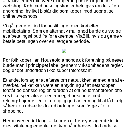
attraktiv, er det ofte være et fingerpeg om en fup online
webshop. Køb med betalingskort er heldigvis en del af en
anordning, hvilket bistår dig som køber imod uoprigtige
online webshops.
Vi går generelt ind for bestillinger med kort eller
mobilbetaling. Som en alternativ mulighed burde du vælge
et afbetalingstilbud fra for eksempel ViaBill, hvis du gerne vil
betale betalingen over en længere periode.
Før folk køber i en Houseofdiamonds.dk forretning på nettet
burde man i princippet løbe igennem virksomhedens regler,
dog er det undertiden ikke super interessant.
Et andet forslag er at efterse om netbutikken er medlem af e-
mærket, hvilket kan være en antydning af at netshoppen
forstår de danske regler, foruden at online forhandleren ofte
ses til af specialister der er meget bekendte med
retningslinjerne. Det er en rigtig god anledning til at få hjælp,
såfremt du udsættes for udfordringer som følge af din
shopping.
Herudover er det klogt at kunden er hensynstagende til de
mest vitale reglementer der kan håndhæves i forbindelse