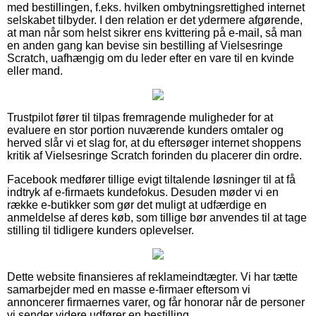
med bestillingen, f.eks. hvilken ombytningsrettighed internet
selskabet tilbyder. I den relation er det ydermere afgørende,
at man når som helst sikrer ens kvittering på e-mail, så man
en anden gang kan bevise sin bestilling af Vielsesringe
Scratch, uafhængig om du leder efter en vare til en kvinde
eller mand.
Trustpilot fører til tilpas fremragende muligheder for at
evaluere en stor portion nuværende kunders omtaler og
herved slår vi et slag for, at du eftersøger internet shoppens
kritik af Vielsesringe Scratch forinden du placerer din ordre.
Facebook medfører tillige evigt tiltalende løsninger til at få
indtryk af e-firmaets kundefokus. Desuden møder vi en
række e-butikker som gør det muligt at udfærdige en
anmeldelse af deres køb, som tillige bør anvendes til at tage
stilling til tidligere kunders oplevelser.
Dette website finansieres af reklameindtægter. Vi har tætte
samarbejder med en masse e-firmaer eftersom vi
annoncerer firmaernes varer, og får honorar når de personer
vi sender videre udfører en bestilling.