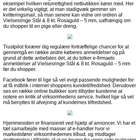
eksempel hvilken returrettighed netbutikken kører med. Her
er det virkelig vigtigt, at man stadigvæk gemmer sin
kvitteringsmail, så man senere kan vidne om ordren af
Vielsesringe Stål & 8 kt. Rosaguld – 5 mm, uafhængig om
du shopper til en pige eller dreng.
Trustpilot forærer dig regulære fortræffelige chancer for at
gennemgå en række andre køberes anmeldelser og på
grund af dette anbefales det, at du tolker e-firmaets
anmeldelser af Vielsesringe Stål & 8 kt. Rosaguld – 5 mm
før du shopper.
Facebook fører til lige så vel evigt passende muligheder for
at få indblik i internet shoppens kundetilfredshed. Derudover
ses en række online butikker som tilbyder kunderne at
notere en kritik af virksomhedens service, hvilket lige så vel
må benyttes til afvejning af kundernes tilfredshed.
Hjemmesiden er finansieret ved hjælp af annoncer. Vi har et
tæt samarbejde med masser af e-handler hvor vi
markedsfører virksomhedernes tilbud, og modtager
godtgørelse i tilfælde af at en bruger fra vores side realiserer