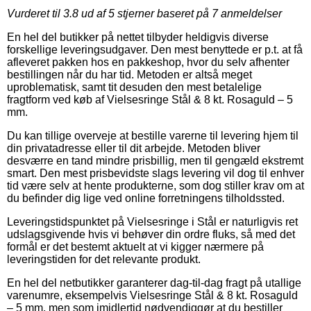
Vurderet til
3.8
ud af 5 stjerner baseret på
7
anmeldelser
En hel del butikker på nettet tilbyder heldigvis diverse
forskellige leveringsudgaver. Den mest benyttede er p.t. at få
afleveret pakken hos en pakkeshop, hvor du selv afhenter
bestillingen når du har tid. Metoden er altså meget
uproblematisk, samt tit desuden den mest betalelige
fragtform ved køb af Vielsesringe Stål & 8 kt. Rosaguld – 5
mm.
Du kan tillige overveje at bestille varerne til levering hjem til
din privatadresse eller til dit arbejde. Metoden bliver
desværre en tand mindre prisbillig, men til gengæld ekstremt
smart. Den mest prisbevidste slags levering vil dog til enhver
tid være selv at hente produkterne, som dog stiller krav om at
du befinder dig lige ved online forretningens tilholdssted.
Leveringstidspunktet på Vielsesringe i Stål er naturligvis ret
udslagsgivende hvis vi behøver din ordre fluks, så med det
formål er det bestemt aktuelt at vi kigger nærmere på
leveringstiden for det relevante produkt.
En hel del netbutikker garanterer dag-til-dag fragt på utallige
varenumre, eksempelvis Vielsesringe Stål & 8 kt. Rosaguld
– 5 mm, men som imidlertid nødvendiggør at du bestiller