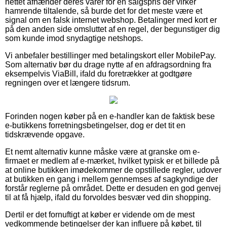
nettet afhænder deres varer for en salgspris der virker
hamrende tiltalende, så burde det for det meste være et
signal om en falsk internet webshop. Betalinger med kort er
på den anden side omsluttet af en regel, der begunstiger dig
som kunde imod snydagtige netshops.
Vi anbefaler bestillinger med betalingskort eller MobilePay.
Som alternativ bør du drage nytte af en afdragsordning fra
eksempelvis ViaBill, ifald du foretrækker at godtgøre
regningen over et længere tidsrum.
Forinden nogen køber på en e-handler kan de faktisk bese
e-butikkens forretningsbetingelser, dog er det tit en
tidskrævende opgave.
Et nemt alternativ kunne måske være at granske om e-
firmaet er medlem af e-mærket, hvilket typisk er et billede på
at online butikken imødekommer de opstillede regler, udover
at butikken en gang i mellem gennemses af sagkyndige der
forstår reglerne på området. Dette er desuden en god genvej
til at få hjælp, ifald du forvoldes besvær ved din shopping.
Dertil er det fornuftigt at køber er vidende om de mest
vedkommende betingelser der kan influere på købet, til