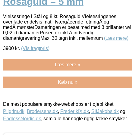
Rosaguld – 5 mm
Vielsesringe i Stål og 8 kt. Rosaguld.Vielsesringenes
overflade er delvis mat i tværgåeende retningÂ og
medÂ mønsterDameringen er besat med med 3 brillanter w/i
0,02 ct diamanterPrisen er inkl.Â indvendig
diamantgraveringMax. 30 tegn inkl. mellemrum
(Læs mere)
3900
kr.
(Vis fragtpris)
Læs mere »
Køb nu »
De mest populære smykke-webshops er i øjeblikket
Pilgrim.dk
,
Brodersens.dk
,
FrederikIX.dk
,
SifJakobs.dk
og
EndlessNordic.dk
, som alle har nogle rigtig lækre smykker.