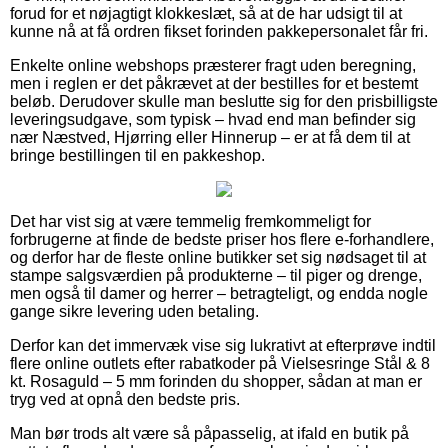
forud for et nøjagtigt klokkeslæt, så at de har udsigt til at
kunne nå at få ordren fikset forinden pakkepersonalet får fri.
Enkelte online webshops præsterer fragt uden beregning,
men i reglen er det påkrævet at der bestilles for et bestemt
beløb. Derudover skulle man beslutte sig for den prisbilligste
leveringsudgave, som typisk – hvad end man befinder sig
nær Næstved, Hjørring eller Hinnerup – er at få dem til at
bringe bestillingen til en pakkeshop.
Det har vist sig at være temmelig fremkommeligt for
forbrugerne at finde de bedste priser hos flere e-forhandlere,
og derfor har de fleste online butikker set sig nødsaget til at
stampe salgsværdien på produkterne – til piger og drenge,
men også til damer og herrer – betragteligt, og endda nogle
gange sikre levering uden betaling.
Derfor kan det immervæk vise sig lukrativt at efterprøve indtil
flere online outlets efter rabatkoder på Vielsesringe Stål & 8
kt. Rosaguld – 5 mm forinden du shopper, sådan at man er
tryg ved at opnå den bedste pris.
Man bør trods alt være så påpasselig, at ifald en butik på