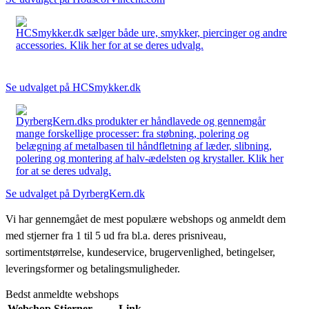
HCSmykker.dk sælger både ure, smykker, piercinger og andre
accessories. Klik her for at se deres udvalg.
Se udvalget på HCSmykker.dk
DyrbergKern.dks produkter er håndlavede og gennemgår
mange forskellige processer: fra støbning, polering og
belægning af metalbasen til håndfletning af læder, slibning,
polering og montering af halv-ædelsten og krystaller. Klik her
for at se deres udvalg.
Se udvalget på DyrbergKern.dk
Vi har gennemgået de mest populære webshops og anmeldt dem
med stjerner fra 1 til 5 ud fra bl.a. deres prisniveau,
sortimentstørrelse, kundeservice, brugervenlighed, betingelser,
leveringsformer og betalingsmuligheder.
Bedst anmeldte webshops
Webshop
Stjerner
Link