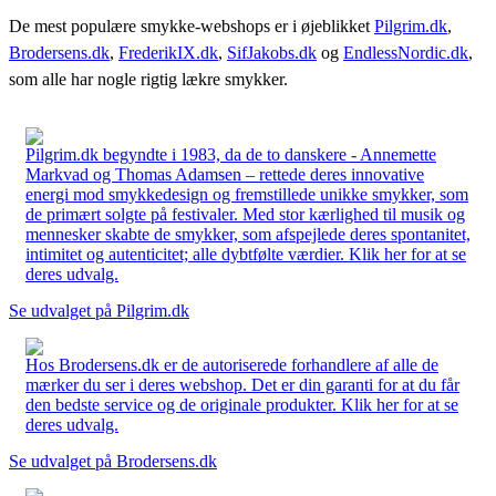
De mest populære smykke-webshops er i øjeblikket
Pilgrim.dk
,
Brodersens.dk
,
FrederikIX.dk
,
SifJakobs.dk
og
EndlessNordic.dk
,
som alle har nogle rigtig lækre smykker.
Pilgrim.dk begyndte i 1983, da de to danskere - Annemette
Markvad og Thomas Adamsen – rettede deres innovative
energi mod smykkedesign og fremstillede unikke smykker, som
de primært solgte på festivaler. Med stor kærlighed til musik og
mennesker skabte de smykker, som afspejlede deres spontanitet,
intimitet og autenticitet; alle dybtfølte værdier. Klik her for at se
deres udvalg.
Se udvalget på Pilgrim.dk
Hos Brodersens.dk er de autoriserede forhandlere af alle de
mærker du ser i deres webshop. Det er din garanti for at du får
den bedste service og de originale produkter. Klik her for at se
deres udvalg.
Se udvalget på Brodersens.dk