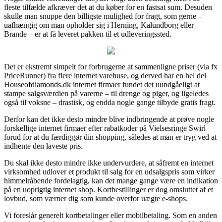
fleste tilfælde afkræver det at du køber for en fastsat sum. Desuden
skulle man snuppe den billigste mulighed for fragt, som gerne –
uafhængig om man opholder sig i Herning, Kalundborg eller
Brande – er at få leveret pakken til et udleveringssted.
Det er ekstremt simpelt for forbrugerne at sammenligne priser (via fx
PriceRunner) fra flere internet varehuse, og derved har en hel del
Houseofdiamonds.dk internet firmaer fundet det uundgåeligt at
stampe salgsværdien på varerne – til drenge og piger, og ligeledes
også til voksne – drastisk, og endda nogle gange tilbyde gratis fragt.
Derfor kan det ikke desto mindre blive indbringende at prøve nogle
forskellige internet firmaer efter rabatkoder på Vielsesringe Swirl
forud for at du færdiggør din shopping, således at man er tryg ved at
indhente den laveste pris.
Du skal ikke desto mindre ikke undervurdere, at såfremt en internet
virksomhed udlover et produkt til salg for en udsalgspris som virker
himmelråbende fordelagtig, kan det mange gange være en indikation
på en uoprigtig internet shop. Kortbestillinger er dog omsluttet af et
lovbud, som værner dig som kunde overfor uægte e-shops.
Vi foreslår generelt kortbetalinger eller mobilbetaling. Som en anden