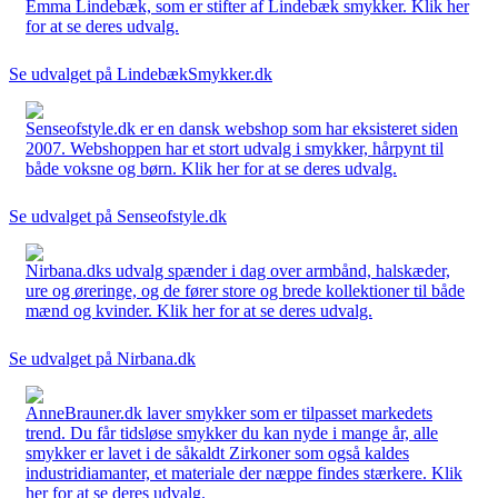
Emma Lindebæk, som er stifter af Lindebæk smykker. Klik her
for at se deres udvalg.
Se udvalget på LindebækSmykker.dk
Senseofstyle.dk er en dansk webshop som har eksisteret siden
2007. Webshoppen har et stort udvalg i smykker, hårpynt til
både voksne og børn. Klik her for at se deres udvalg.
Se udvalget på Senseofstyle.dk
Nirbana.dks udvalg spænder i dag over armbånd, halskæder,
ure og øreringe, og de fører store og brede kollektioner til både
mænd og kvinder. Klik her for at se deres udvalg.
Se udvalget på Nirbana.dk
AnneBrauner.dk laver smykker som er tilpasset markedets
trend. Du får tidsløse smykker du kan nyde i mange år, alle
smykker er lavet i de såkaldt Zirkoner som også kaldes
industridiamanter, et materiale der næppe findes stærkere. Klik
her for at se deres udvalg.