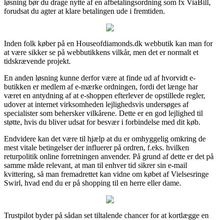
løsning bør du drage nytte af en afbetalingsordning som fx ViaBill,
forudsat du agter at klare betalingen ude i fremtiden.
Inden folk køber på en Houseofdiamonds.dk webbutik kan man for
at være sikker se på webbutikkens vilkår, men det er normalt et
tidskrævende projekt.
En anden løsning kunne derfor være at finde ud af hvorvidt e-
butikken er medlem af e-mærke ordningen, fordi det længe har
været en antydning af at e-shoppen efterlever de opstillede regler,
udover at internet virksomheden lejlighedsvis undersøges af
specialister som behersker vilkårene. Dette er en god lejlighed til
støtte, hvis du bliver udsat for besvær i forbindelse med dit køb.
Endvidere kan det være til hjælp at du er omhyggelig omkring de
mest vitale betingelser der influerer på ordren, f.eks. hvilken
returpolitik online forretningen anvender. På grund af dette er det på
samme måde relevant, at man til enhver tid sikrer sin e-mail
kvittering, så man fremadrettet kan vidne om købet af Vielsesringe
Swirl, hvad end du er på shopping til en herre eller dame.
Trustpilot byder på sådan set tiltalende chancer for at kortlægge en