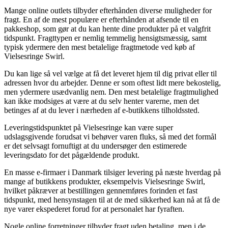
Mange online outlets tilbyder efterhånden diverse muligheder for
fragt. En af de mest populære er efterhånden at afsende til en
pakkeshop, som gør at du kan hente dine produkter på et valgfrit
tidspunkt. Fragttypen er nemlig temmelig hensigtsmæssig, samt
typisk ydermere den mest betalelige fragtmetode ved køb af
Vielsesringe Swirl.
Du kan lige så vel vælge at få det leveret hjem til dig privat eller til
adressen hvor du arbejder. Denne er som oftest lidt mere bekostelig,
men ydermere usædvanlig nem. Den mest betalelige fragtmulighed
kan ikke modsiges at være at du selv henter varerne, men det
betinges af at du lever i nærheden af e-butikkens tilholdssted.
Leveringstidspunktet på Vielsesringe kan være super
udslagsgivende forudsat vi behøver varen fluks, så med det formål
er det selvsagt fornuftigt at du undersøger den estimerede
leveringsdato for det pågældende produkt.
En masse e-firmaer i Danmark tilsiger levering på næste hverdag på
mange af butikkens produkter, eksempelvis Vielsesringe Swirl,
hvilket påkræver at bestillingen gennemføres forinden et fast
tidspunkt, med hensynstagen til at de med sikkerhed kan nå at få de
nye varer ekspederet forud for at personalet har fyraften.
Nogle online forretninger tilbyder fragt uden betaling, men i de