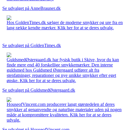
Se udvalget på AnneBrauner.dk
Hos GoldenTimes.dk sælger de moderne smykker og ure fra en
lang række kendte mærker. Klik her for at se deres udvalg.
Se udvalget på GoldenTimes.dk
GuldsmedØstergaard.dk har fysisk butik i Skive, hvor du kan
finde mere end 40 forskellige smykkemærker. Den interne
guldsmed hos Guldsmed Østergaard udfører alt fra
stenfatninger, reparationer og nye unikke smykker efter eget
ønske. Klik her for at se deres udvalg.
Se udvalget på GuldsmedØstergaard.dk
HouseofVincent.com producerer langt størstedelen af deres
smykker af genanvendte og naturlige materialer uden på nogen
måde at kompromittere kvaliteten. Klik her for at se deres
udvalg.
Se udvalget på HouseofVincent.com