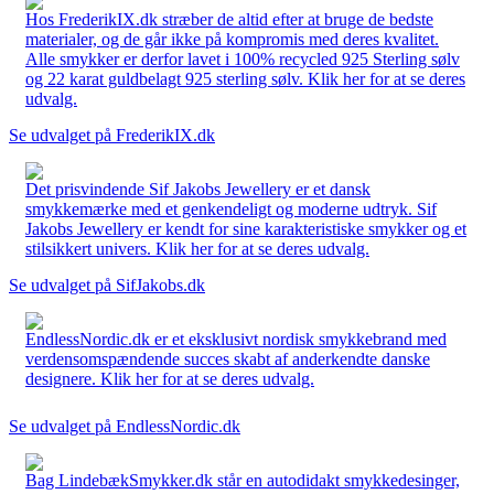
Hos FrederikIX.dk stræber de altid efter at bruge de bedste
materialer, og de går ikke på kompromis med deres kvalitet.
Alle smykker er derfor lavet i 100% recycled 925 Sterling sølv
og 22 karat guldbelagt 925 sterling sølv. Klik her for at se deres
udvalg.
Se udvalget på FrederikIX.dk
Det prisvindende Sif Jakobs Jewellery er et dansk
smykkemærke med et genkendeligt og moderne udtryk. Sif
Jakobs Jewellery er kendt for sine karakteristiske smykker og et
stilsikkert univers. Klik her for at se deres udvalg.
Se udvalget på SifJakobs.dk
EndlessNordic.dk er et eksklusivt nordisk smykkebrand med
verdensomspændende succes skabt af anderkendte danske
designere. Klik her for at se deres udvalg.
Se udvalget på EndlessNordic.dk
Bag LindebækSmykker.dk står en autodidakt smykkedesinger,