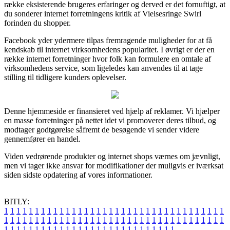
række eksisterende brugeres erfaringer og derved er det fornuftigt, at
du sonderer internet forretningens kritik af Vielsesringe Swirl
forinden du shopper.
Facebook yder ydermere tilpas fremragende muligheder for at få
kendskab til internet virksomhedens popularitet. I øvrigt er der en
række internet forretninger hvor folk kan formulere en omtale af
virksomhedens service, som ligeledes kan anvendes til at tage
stilling til tidligere kunders oplevelser.
Denne hjemmeside er finansieret ved hjælp af reklamer. Vi hjælper
en masse forretninger på nettet idet vi promoverer deres tilbud, og
modtager godtgørelse såfremt de besøgende vi sender videre
gennemfører en handel.
Viden vedrørende produkter og internet shops værnes om jævnligt,
men vi tager ikke ansvar for modifikationer der muligvis er iværksat
siden sidste opdatering af vores informationer.
BITLY:
1
1
1
1
1
1
1
1
1
1
1
1
1
1
1
1
1
1
1
1
1
1
1
1
1
1
1
1
1
1
1
1
1
1
1
1
1
1
1
1
1
1
1
1
1
1
1
1
1
1
1
1
1
1
1
1
1
1
1
1
1
1
1
1
1
1
1
1
1
1
1
1
1
1
1
1
1
1
1
1
1
1
1
1
1
1
1
1
1
1
1
1
1
1
1
1
1
1
1
1