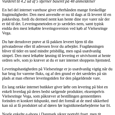
Vurderet til
4.2
ud af 5 stjerner baseret på
48
anmeldelser
En hel del internet varehuse giver efterhånden mange forskellige
fragtmuligheder. Den mest anvendte er nu til dags at få leveret til en
pakkeshop, fordi du dermed nemt kan hente dine nye varer når der
er tid til det. Leveringsmetoden er jo særdeles nem, samt typisk
endda den mest letkøbte leveringsversion ved køb af Vielsesringe
Vega.
Du bør derudover prøve at få pakken leveret hjem til din
privatadresse eller til adressen hvor du arbejder. Fragtløsningen
bliver til tider en tand mindre prisbillig, men også usædvanlig
simpel. Den mest letkøbte løsning til levering er utvivlsomt at hente
ordren selv, som jo kræver at du er nær internet shoppens hjemsted.
Leveringshastigheden på Vielsesringe er jo usædvanlig vigtig når du
har brug for varerne fluks, og af den grund er det særdeles på sin
plads at man efterser leveringstiden for den pågældende vare.
En lang række internet butikker giver løfte om levering på blot en
enkelt hverdag på deres bedst sælgende produkter, eksempelvis
Vielsesringe Vega, som påkræver at bestillingen gennemføres
forinden et konkret tidspunkt, med det formål at de med sikkerhed
kan nå at få produktet ud af døren før logistikmedarbejderne har fri.
Nogle enkelte e-shops i Danmark sikrer portofri fragt, men tit