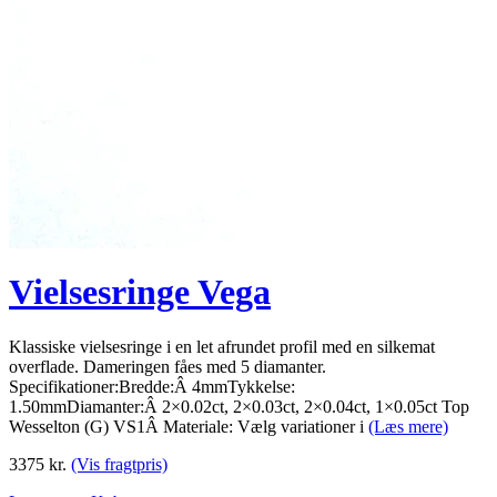
Vielsesringe Vega
Klassiske vielsesringe i en let afrundet profil med en silkemat
overflade. Dameringen fåes med 5 diamanter.
Specifikationer:Bredde:Â 4mmTykkelse:
1.50mmDiamanter:Â 2×0.02ct, 2×0.03ct, 2×0.04ct, 1×0.05ct Top
Wesselton (G) VS1Â Materiale: Vælg variationer i
(Læs mere)
3375
kr.
(Vis fragtpris)