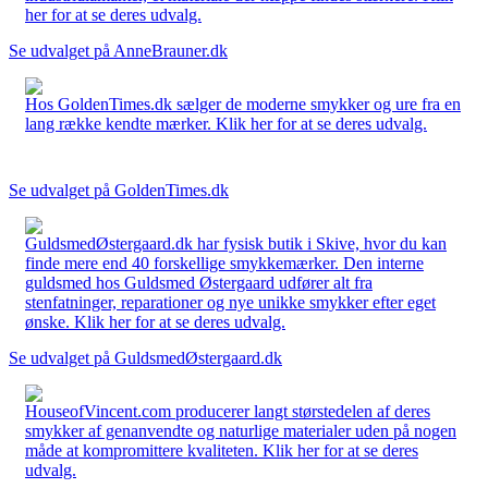
her for at se deres udvalg.
Se udvalget på AnneBrauner.dk
Hos GoldenTimes.dk sælger de moderne smykker og ure fra en
lang række kendte mærker. Klik her for at se deres udvalg.
Se udvalget på GoldenTimes.dk
GuldsmedØstergaard.dk har fysisk butik i Skive, hvor du kan
finde mere end 40 forskellige smykkemærker. Den interne
guldsmed hos Guldsmed Østergaard udfører alt fra
stenfatninger, reparationer og nye unikke smykker efter eget
ønske. Klik her for at se deres udvalg.
Se udvalget på GuldsmedØstergaard.dk
HouseofVincent.com producerer langt størstedelen af deres
smykker af genanvendte og naturlige materialer uden på nogen
måde at kompromittere kvaliteten. Klik her for at se deres
udvalg.