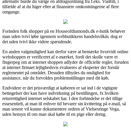
alternativ burde du vælge en afdragsordning fra f.eks. ViaBill, i
tilfælde af at du higer efter at finansiere omkostningerne af flere
omgange.
Forinden folk shopper på en Houseofdiamonds.dk e-butik behøver
man uden tvivl løbe igennem webbutikkens handelsvilkår, dog er
det uden tvivl ikke videre spændende.
En anden valgmulighed kan derfor være at bemærke hvorvidt online
webshoppen er verificeret af e-mærket, fordi det skulle være et
fingerpeg om at internet shoppen adlyder de officielle regler, foruden
at internet firmaet lejlighedsvis evalueres af eksperter der forstår
reglementet på området. Desuden tilbydes du mulighed for
assistance, når du forvoldes problemstillinger med dit køb.
Endvidere er det prisværdigt at køberen er sat ind i de vigtigste
betingelser der kan have indvirkning på bestillingen, fx hvilken
returrettighed internet selskabet har. I den forbindelse er det tillige
essesentielt, at man til enhver tid bevarer sin kvittering på e-mail, så
man senere vil kunne dokumentere ordren af Vielsesringe Vega,
uden hensyn til om man skal købe til en pige eller dreng.