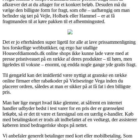
afkræver det at du aftager for et konkret beløb. Desuden må du
vælge den billigste form for fragt, som ofte – uafhængig om man
befinder sig tæt på Vejle, Holbæk eller Hammel – er at få
fragtmanden til at køre pakken til et afhentningssted.
Det er jo efterhånden super ligetil for alle at lave prissammenligning
hos forskellige webbutikker, og ergo har utallige
Houseofdiamonds.dk online shops ikke kunne lade være med at
presse prisniveauet på en række af deres produkter – til børn, men
ligeledes til voksne – enormt, og endda nogle gange yde gratis fragt.
Til gengæld kan det imidlertid være nyttigt at granske en række
online firmaer efter rabatkoder på Vielsesringe Vega inden du
placerer ordren, således at man er sikker på at få fat i den billigste
pris.
Man bør lige meget hvad ikke glemme, at såfremt en internet
handler udbyder bedst i test varer for en pris der er grænseløst
letkøbt, så er det tit være et faresignal om en uærlig e-handler. Køb
med betalingskort er trods alt indbefattet af en vedtægt, der assisterer
køberen imod bedrageriske shops på nettet.
Vi anbefaler generelt betalinger med kort eller mobilbetaling. Som