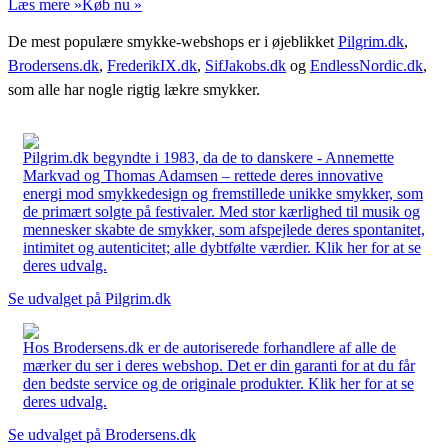
Læs mere »
Køb nu »
De mest populære smykke-webshops er i øjeblikket
Pilgrim.dk
,
Brodersens.dk
,
FrederikIX.dk
,
SifJakobs.dk
og
EndlessNordic.dk
,
som alle har nogle rigtig lækre smykker.
Pilgrim.dk begyndte i 1983, da de to danskere - Annemette
Markvad og Thomas Adamsen – rettede deres innovative
energi mod smykkedesign og fremstillede unikke smykker, som
de primært solgte på festivaler. Med stor kærlighed til musik og
mennesker skabte de smykker, som afspejlede deres spontanitet,
intimitet og autenticitet; alle dybtfølte værdier. Klik her for at se
deres udvalg.
Se udvalget på Pilgrim.dk
Hos Brodersens.dk er de autoriserede forhandlere af alle de
mærker du ser i deres webshop. Det er din garanti for at du får
den bedste service og de originale produkter. Klik her for at se
deres udvalg.
Se udvalget på Brodersens.dk