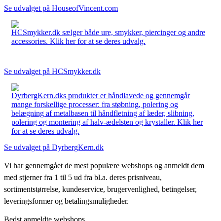
Se udvalget på HouseofVincent.com
HCSmykker.dk sælger både ure, smykker, piercinger og andre
accessories. Klik her for at se deres udvalg.
Se udvalget på HCSmykker.dk
DyrbergKern.dks produkter er håndlavede og gennemgår
mange forskellige processer: fra støbning, polering og
belægning af metalbasen til håndfletning af læder, slibning,
polering og montering af halv-ædelsten og krystaller. Klik her
for at se deres udvalg.
Se udvalget på DyrbergKern.dk
Vi har gennemgået de mest populære webshops og anmeldt dem
med stjerner fra 1 til 5 ud fra bl.a. deres prisniveau,
sortimentstørrelse, kundeservice, brugervenlighed, betingelser,
leveringsformer og betalingsmuligheder.
Bedst anmeldte webshops