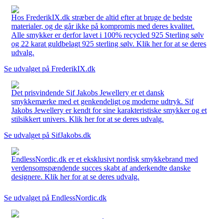
Hos FrederikIX.dk stræber de altid efter at bruge de bedste
materialer, og de går ikke på kompromis med deres kvalitet.
Alle smykker er derfor lavet i 100% recycled 925 Sterling sølv
og 22 karat guldbelagt 925 sterling sølv. Klik her for at se deres
udvalg.
Se udvalget på FrederikIX.dk
Det prisvindende Sif Jakobs Jewellery er et dansk
smykkemærke med et genkendeligt og moderne udtryk. Sif
Jakobs Jewellery er kendt for sine karakteristiske smykker og et
stilsikkert univers. Klik her for at se deres udvalg.
Se udvalget på SifJakobs.dk
EndlessNordic.dk er et eksklusivt nordisk smykkebrand med
verdensomspændende succes skabt af anderkendte danske
designere. Klik her for at se deres udvalg.
Se udvalget på EndlessNordic.dk