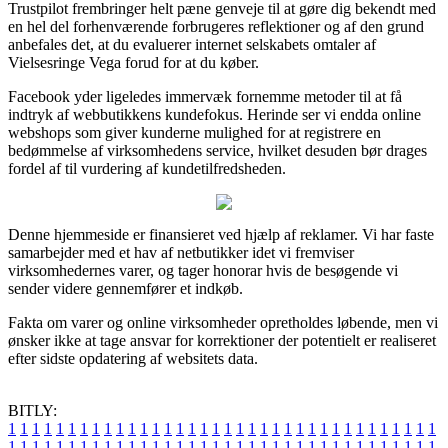
Trustpilot frembringer helt pæne genveje til at gøre dig bekendt med
en hel del forhenværende forbrugeres reflektioner og af den grund
anbefales det, at du evaluerer internet selskabets omtaler af
Vielsesringe Vega forud for at du køber.
Facebook yder ligeledes immervæk fornemme metoder til at få
indtryk af webbutikkens kundefokus. Herinde ser vi endda online
webshops som giver kunderne mulighed for at registrere en
bedømmelse af virksomhedens service, hvilket desuden bør drages
fordel af til vurdering af kundetilfredsheden.
Denne hjemmeside er finansieret ved hjælp af reklamer. Vi har faste
samarbejder med et hav af netbutikker idet vi fremviser
virksomhedernes varer, og tager honorar hvis de besøgende vi
sender videre gennemfører et indkøb.
Fakta om varer og online virksomheder opretholdes løbende, men vi
ønsker ikke at tage ansvar for korrektioner der potentielt er realiseret
efter sidste opdatering af websitets data.
BITLY:
1
1
1
1
1
1
1
1
1
1
1
1
1
1
1
1
1
1
1
1
1
1
1
1
1
1
1
1
1
1
1
1
1
1
1
1
1
1
1
1
1
1
1
1
1
1
1
1
1
1
1
1
1
1
1
1
1
1
1
1
1
1
1
1
1
1
1
1
1
1
1
1