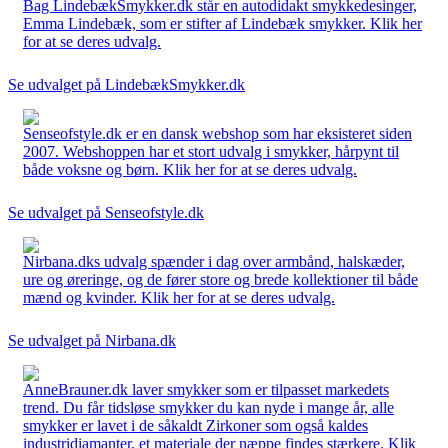
Bag LindebækSmykker.dk står en autodidakt smykkedesinger,
Emma Lindebæk, som er stifter af Lindebæk smykker. Klik her
for at se deres udvalg.
Se udvalget på LindebækSmykker.dk
Senseofstyle.dk er en dansk webshop som har eksisteret siden
2007. Webshoppen har et stort udvalg i smykker, hårpynt til
både voksne og børn. Klik her for at se deres udvalg.
Se udvalget på Senseofstyle.dk
Nirbana.dks udvalg spænder i dag over armbånd, halskæder,
ure og øreringe, og de fører store og brede kollektioner til både
mænd og kvinder. Klik her for at se deres udvalg.
Se udvalget på Nirbana.dk
AnneBrauner.dk laver smykker som er tilpasset markedets
trend. Du får tidsløse smykker du kan nyde i mange år, alle
smykker er lavet i de såkaldt Zirkoner som også kaldes
industridiamanter, et materiale der næppe findes stærkere. Klik