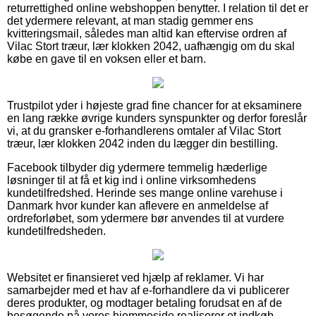
returrettighed online webshoppen benytter. I relation til det er
det ydermere relevant, at man stadig gemmer ens
kvitteringsmail, således man altid kan eftervise ordren af
Vilac Stort træur, lær klokken 2042, uafhængig om du skal
købe en gave til en voksen eller et barn.
Trustpilot yder i højeste grad fine chancer for at eksaminere
en lang række øvrige kunders synspunkter og derfor foreslår
vi, at du gransker e-forhandlerens omtaler af Vilac Stort
træur, lær klokken 2042 inden du lægger din bestilling.
Facebook tilbyder dig ydermere temmelig hæderlige
løsninger til at få et kig ind i online virksomhedens
kundetilfredshed. Herinde ses mange online varehuse i
Danmark hvor kunder kan aflevere en anmeldelse af
ordreforløbet, som ydermere bør anvendes til at vurdere
kundetilfredsheden.
Websitet er finansieret ved hjælp af reklamer. Vi har
samarbejder med et hav af e-forhandlere da vi publicerer
deres produkter, og modtager betaling forudsat en af de
besøgende på vores hjemmeside realiserer et indkøb.