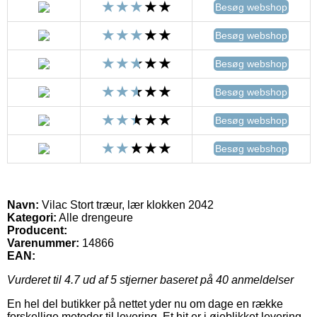
Besøg webshop
Besøg webshop
Besøg webshop
Besøg webshop
Besøg webshop
Besøg webshop
Navn:
Vilac Stort træur, lær klokken 2042
Kategori:
Alle drengeure
Producent:
Varenummer:
14866
EAN:
Vurderet til
4.7
ud af 5 stjerner baseret på
40
anmeldelser
En hel del butikker på nettet yder nu om dage en række
forskellige metoder til levering. Et hit er i øjeblikket levering