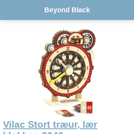
Beyond Black
Vilac Stort træur, lær