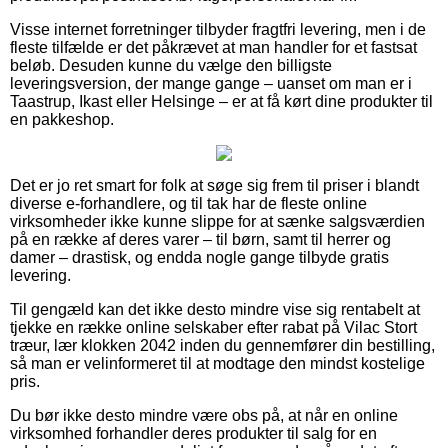
Visse internet forretninger tilbyder fragtfri levering, men i de
fleste tilfælde er det påkrævet at man handler for et fastsat
beløb. Desuden kunne du vælge den billigste
leveringsversion, der mange gange – uanset om man er i
Taastrup, Ikast eller Helsinge – er at få kørt dine produkter til
en pakkeshop.
Det er jo ret smart for folk at søge sig frem til priser i blandt
diverse e-forhandlere, og til tak har de fleste online
virksomheder ikke kunne slippe for at sænke salgsværdien
på en række af deres varer – til børn, samt til herrer og
damer – drastisk, og endda nogle gange tilbyde gratis
levering.
Til gengæld kan det ikke desto mindre vise sig rentabelt at
tjekke en række online selskaber efter rabat på Vilac Stort
træur, lær klokken 2042 inden du gennemfører din bestilling,
så man er velinformeret til at modtage den mindst kostelige
pris.
Du bør ikke desto mindre være obs på, at når en online
virksomhed forhandler deres produkter til salg for en