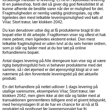
til en pakkeshop, fordi det så giver dig god fleksibilitet til at
kunne afhente de bestilte varer når der er mulighed for det.
Fragtmuligheden er nemlig vældig gnidningsløs, og ofte
ligeledes den mest letkøbte leveringsmulighed ved køb af
Vilac Stort træur, lær klokken 2042.
Du kan derudover udse dig at få produkterne bragt til din
bopæl eller til dit arbejde. Fragtformen viser sig oftest et hak
mere pebret, men ligeledes ekstremt enkel. Den mest
letkøbte fragtmulighed er uden tvivl at du selv henter ordren,
som jo står og falder med at du bor tæt på online
forhandlerens bopæl.
Antal dages levering på Alle drengeure kan vise sig at være
rigtig betydningsfuld hvis vi behøver produkterne med det
samme, så i det øjemed er det øjensynligt klogt at vi ser
nærmere på den forventede leveringstid på det aktuelle
produkt.
En del forhandlere på nettet udlover 1 dags levering på
utallige varenumre, eksempelvis Vilac Stort træur, lær
klokken 2042, men glem ikke at det står og falder med at
transaktionen gennemføres tidligere end et givent tidspunkt,
med hensynstagen til at de har en chance for at nå at få
produktet på posthuset før lagerpersonalet har fri.