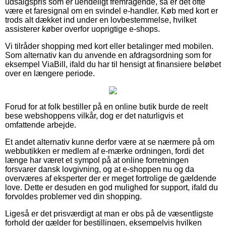
udsalgspris som er uendeligt fremragende, så er det ofte
være et faresignal om en svindel e-handler. Køb med kort er
trods alt dækket ind under en lovbestemmelse, hvilket
assisterer køber overfor uoprigtige e-shops.
Vi tilråder shopping med kort eller betalinger med mobilen.
Som alternativ kan du anvende en afdragsordning som for
eksempel ViaBill, ifald du har til hensigt at finansiere beløbet
over en længere periode.
Forud for at folk bestiller på en online butik burde de reelt
bese webshoppens vilkår, dog er det naturligvis et
omfattende arbejde.
Et andet alternativ kunne derfor være at se nærmere på om
webbutikken er medlem af e-mærke ordningen, fordi det
længe har været et sympol på at online forretningen
forsvarer dansk lovgivning, og at e-shoppen nu og da
overværes af eksperter der er meget fortrolige de gældende
love. Dette er desuden en god mulighed for support, ifald du
forvoldes problemer ved din shopping.
Ligeså er det prisværdigt at man er obs på de væsentligste
forhold der gælder for bestillingen, eksempelvis hvilken