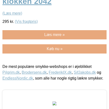
klokken 2042
(Læs mere)
295
kr.
(Vis fragtpris)
Læs mere »
Køb nu »
De mest populære smykke-webshops er i øjeblikket
Pilgrim.dk
,
Brodersens.dk
,
FrederikIX.dk
,
SifJakobs.dk
og
EndlessNordic.dk
, som alle har nogle rigtig lækre smykker.