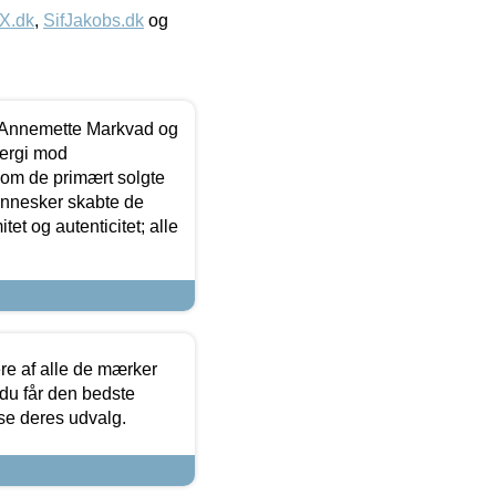
IX.dk
,
SifJakobs.dk
og
- Annemette Markvad og
ergi mod
som de primært solgte
mennesker skabte de
et og autenticitet; alle
.
re af alle de mærker
 du får den bedste
 se deres udvalg.