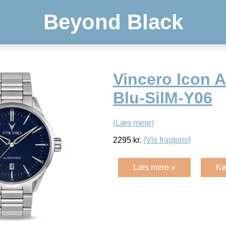
Beyond Black
Vincero Icon 
Blu-SilM-Y06
(Læs mere)
2295
kr.
(Vis fragtpris)
Læs mere »
Kø