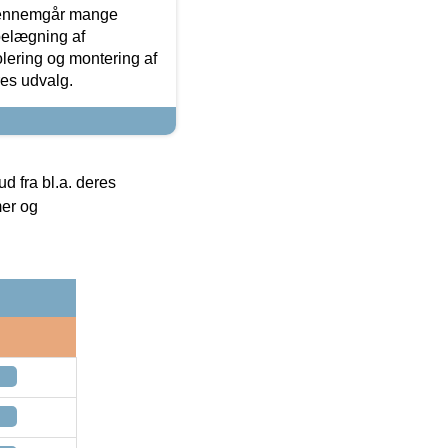
gennemgår mange
 belægning af
olering og montering af
res udvalg.
 fra bl.a. deres
mer og