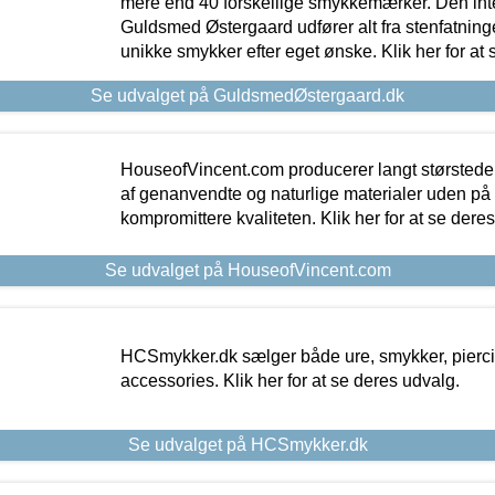
mere end 40 forskellige smykkemærker. Den in
Guldsmed Østergaard udfører alt fra stenfatninge
unikke smykker efter eget ønske. Klik her for at 
Se udvalget på GuldsmedØstergaard.dk
HouseofVincent.com producerer langt størstede
af genanvendte og naturlige materialer uden p
kompromittere kvaliteten. Klik her for at se dere
Se udvalget på HouseofVincent.com
HCSmykker.dk sælger både ure, smykker, pierc
accessories. Klik her for at se deres udvalg.
Se udvalget på HCSmykker.dk