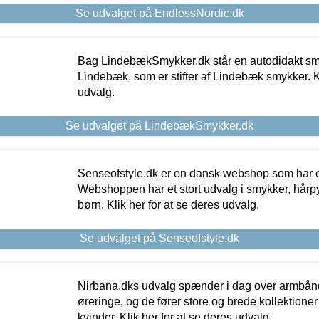
Se udvalget på EndlessNordic.dk
Bag LindebækSmykker.dk står en autodidakt s
Lindebæk, som er stifter af Lindebæk smykker. Kl
udvalg.
Se udvalget på LindebækSmykker.dk
Senseofstyle.dk er en dansk webshop som har e
Webshoppen har et stort udvalg i smykker, hårpy
børn. Klik her for at se deres udvalg.
Se udvalget på Senseofstyle.dk
Nirbana.dks udvalg spænder i dag over armbånd
øreringe, og de fører store og brede kollektione
kvinder. Klik her for at se deres udvalg.