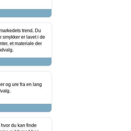
markedets trend. Du
e smykker er lavet i de
ter, et materiale der
udvalg.
 og ure fra en lang
dvalg.
 hvor du kan finde