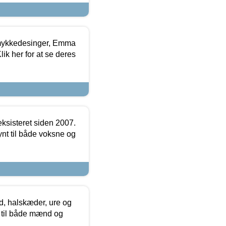
mykkedesinger, Emma
ik her for at se deres
ksisteret siden 2007.
nt til både voksne og
, halskæder, ure og
r til både mænd og