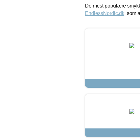
De mest populære smykk
EndlessNordic.dk
, som a