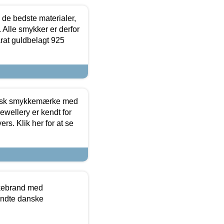
 de bedste materialer,
 Alle smykker er derfor
arat guldbelagt 925
dansk smykkemærke med
ewellery er kendt for
ers. Klik her for at se
kkebrand med
ndte danske