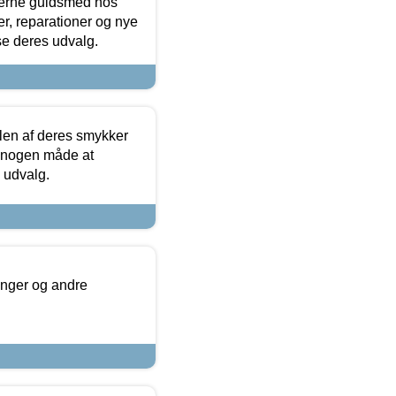
terne guldsmed hos
r, reparationer og nye
se deres udvalg.
len af deres smykker
å nogen måde at
s udvalg.
inger og andre