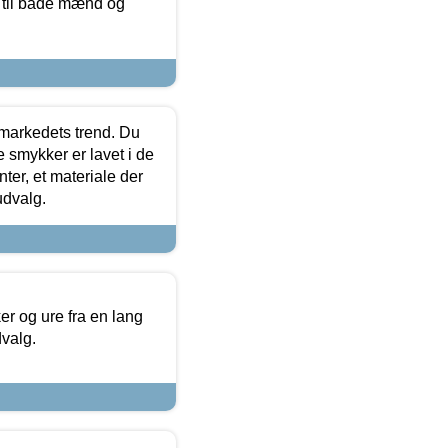
r til både mænd og
markedets trend. Du
e smykker er lavet i de
ter, et materiale der
udvalg.
 og ure fra en lang
dvalg.