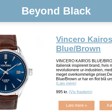
Beyond Black
Vincero Kairo
Blue/Brown
VINCERO KAIROS BLUE/BROW
italiensk inspireret brand, hvis 
revolutionere ur-industrien, med 
meget overkommelige priser.Dett
Blue/Brown ur har en flot blå ur
(Læs mere)
995
kr.
(Vis fragtpris)
Læs mere »
Kø