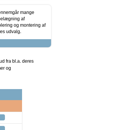
gennemgår mange
 belægning af
olering og montering af
res udvalg.
 fra bl.a. deres
mer og