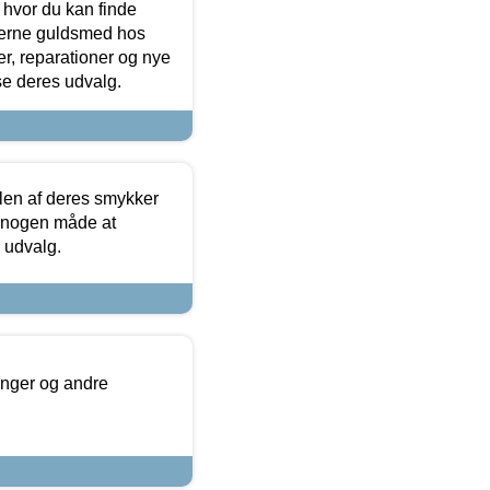
 hvor du kan finde
terne guldsmed hos
r, reparationer og nye
se deres udvalg.
len af deres smykker
å nogen måde at
s udvalg.
inger og andre