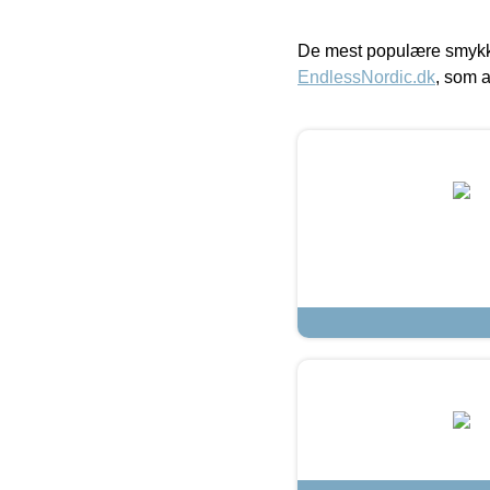
De mest populære smykk
EndlessNordic.dk
, som a