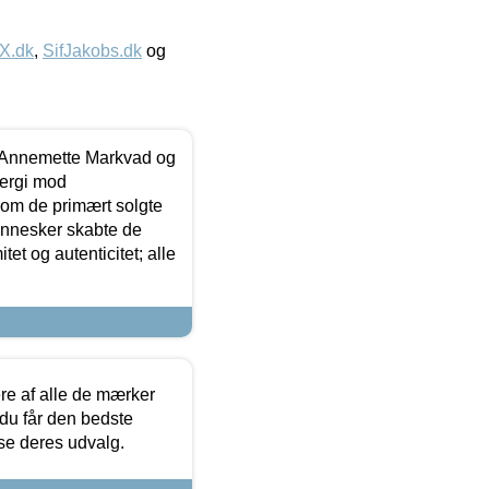
IX.dk
,
SifJakobs.dk
og
- Annemette Markvad og
ergi mod
som de primært solgte
mennesker skabte de
et og autenticitet; alle
.
re af alle de mærker
 du får den bedste
 se deres udvalg.