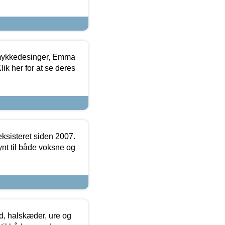
mykkedesinger, Emma
ik her for at se deres
ksisteret siden 2007.
nt til både voksne og
, halskæder, ure og