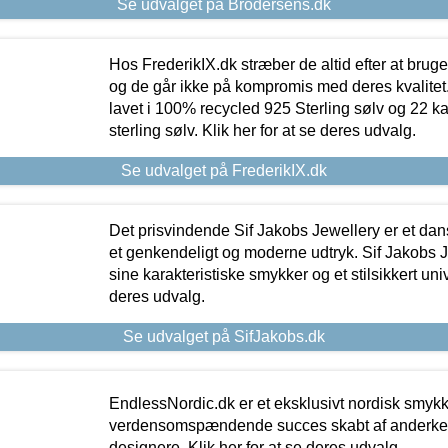
Se udvalget på Brodersens.dk
Hos FrederikIX.dk stræber de altid efter at bruge
og de går ikke på kompromis med deres kvalitet.
lavet i 100% recycled 925 Sterling sølv og 22 k
sterling sølv. Klik her for at se deres udvalg.
Se udvalget på FrederikIX.dk
Det prisvindende Sif Jakobs Jewellery er et 
et genkendeligt og moderne udtryk. Sif Jakobs J
sine karakteristiske smykker og et stilsikkert univ
deres udvalg.
Se udvalget på SifJakobs.dk
EndlessNordic.dk er et eksklusivt nordisk smy
verdensomspændende succes skabt af anderke
designere. Klik her for at se deres udvalg.