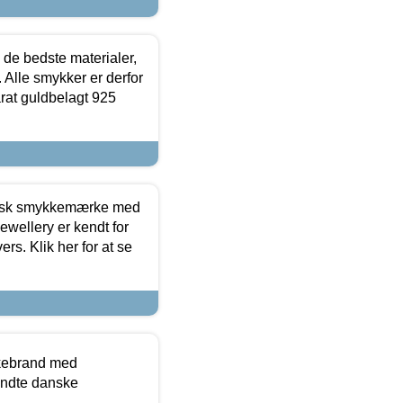
 de bedste materialer,
 Alle smykker er derfor
arat guldbelagt 925
dansk smykkemærke med
ewellery er kendt for
ers. Klik her for at se
kkebrand med
ndte danske