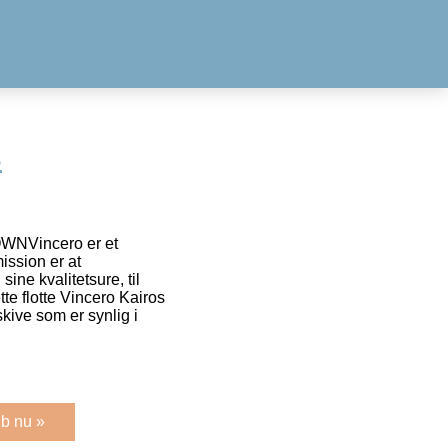
s
NVincero er et
mission er at
sine kvalitetsure, til
e flotte Vincero Kairos
skive som er synlig i
b nu »