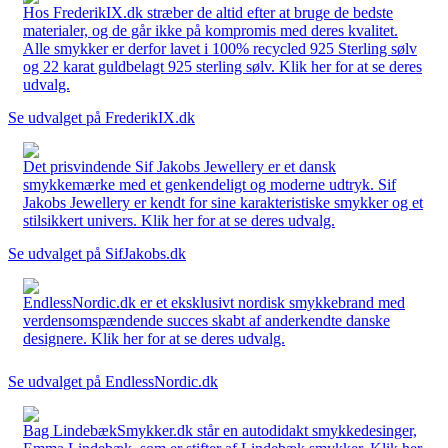
Hos FrederikIX.dk stræber de altid efter at bruge de bedste
materialer, og de går ikke på kompromis med deres kvalitet.
Alle smykker er derfor lavet i 100% recycled 925 Sterling sølv
og 22 karat guldbelagt 925 sterling sølv. Klik her for at se deres
udvalg.
Se udvalget på FrederikIX.dk
Det prisvindende Sif Jakobs Jewellery er et dansk
smykkemærke med et genkendeligt og moderne udtryk. Sif
Jakobs Jewellery er kendt for sine karakteristiske smykker og et
stilsikkert univers. Klik her for at se deres udvalg.
Se udvalget på SifJakobs.dk
EndlessNordic.dk er et eksklusivt nordisk smykkebrand med
verdensomspændende succes skabt af anderkendte danske
designere. Klik her for at se deres udvalg.
Se udvalget på EndlessNordic.dk
Bag LindebækSmykker.dk står en autodidakt smykkedesinger,