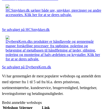
HCSmykker.dk sælger både ure, smykker, piercinger og andre
accessories. Klik her for at se deres udvalg.
Se udvalget på HCSmykker.dk
DyrbergKern.dks produkter er håndlavede og gennemgår
mange forskellige processer: fra støbning, polering og
belægning af metalbasen til håndfletning af læder, slibning,
polering og montering af halv-ædelsten og krystaller. Klik her
for at se deres udvalg.
Se udvalget på DyrbergKern.dk
Vi har gennemgået de mest populære webshops og anmeldt dem
med stjerner fra 1 til 5 ud fra bl.a. deres prisniveau,
sortimentstørrelse, kundeservice, brugervenlighed, betingelser,
leveringsformer og betalingsmuligheder.
Bedst anmeldte webshops
Webshop
Stjerner
Link