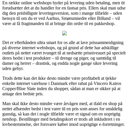
En række online webshops byder på levering uden betaling, men tit
forudsætter det at du handler for en fastsat pris. Ellers skal man udse
dig den prisbilligste leveringsversion, som i mange tilfælde – uden
hensyn til om du er ved Aarhus, Smørumnedre eller Billund – vil
være at få fragtmanden til at bringe din ordre til en pakkeshop.
Det er efterhånden ultra smart for os alle at lave prissammenligning
på diverse internet webshops, og på grund af dette har adskillige
outlets på nettet været tvunget til at nedsætte prisniveauet på specielt
deres bedst i test produkter – til drenge og piger, og samtidig til
damer og herrer – drastisk, og endda nogle gange sikre levering
uden gebyr.
Trods dette kan det ikke desto mindre være profitabelt at tjekke
enkelte internet varehuse i Danmark efter rabat på Vincero Kairos
Copper/Blue Slate inden du shopper, sådan at man er sikker på at
antage den bedste pris.
Man skal ikke desto mindre være årvågen med, at ifald en shop på
nettet afhænder bedst i test varer til en pris som anses for umådelig
gunstig, så kan det i nogle tilfælde være et signal om en uoprigtig
netshop. Bestillinger med betalingskort er trods alt inkluderet i en
lovbestemmelse, der forsvarer køber imod uoprigtige e-forretninger.