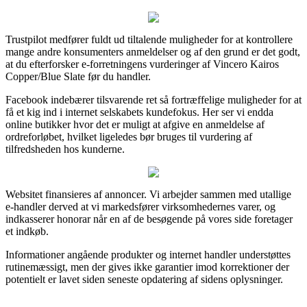
Trustpilot medfører fuldt ud tiltalende muligheder for at kontrollere
mange andre konsumenters anmeldelser og af den grund er det godt,
at du efterforsker e-forretningens vurderinger af Vincero Kairos
Copper/Blue Slate før du handler.
Facebook indebærer tilsvarende ret så fortræffelige muligheder for at
få et kig ind i internet selskabets kundefokus. Her ser vi endda
online butikker hvor det er muligt at afgive en anmeldelse af
ordreforløbet, hvilket ligeledes bør bruges til vurdering af
tilfredsheden hos kunderne.
Websitet finansieres af annoncer. Vi arbejder sammen med utallige
e-handler derved at vi markedsfører virksomhedernes varer, og
indkasserer honorar når en af de besøgende på vores side foretager
et indkøb.
Informationer angående produkter og internet handler understøttes
rutinemæssigt, men der gives ikke garantier imod korrektioner der
potentielt er lavet siden seneste opdatering af sidens oplysninger.