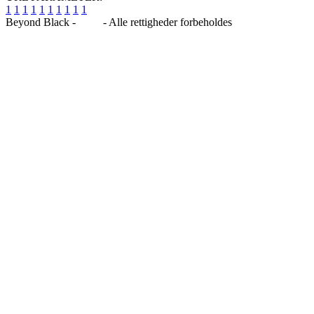
1
1
1
1
1
1
1
1
1
1
Beyond Black -
Blog
- Alle rettigheder forbeholdes