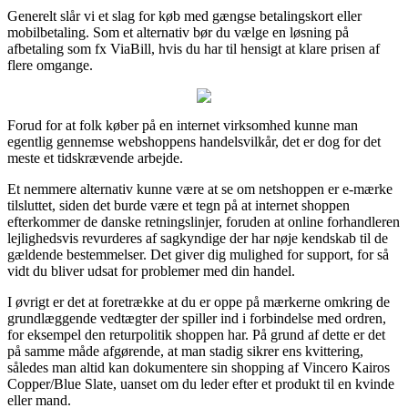
Generelt slår vi et slag for køb med gængse betalingskort eller
mobilbetaling. Som et alternativ bør du vælge en løsning på
afbetaling som fx ViaBill, hvis du har til hensigt at klare prisen af
flere omgange.
Forud for at folk køber på en internet virksomhed kunne man
egentlig gennemse webshoppens handelsvilkår, det er dog for det
meste et tidskrævende arbejde.
Et nemmere alternativ kunne være at se om netshoppen er e-mærke
tilsluttet, siden det burde være et tegn på at internet shoppen
efterkommer de danske retningslinjer, foruden at online forhandleren
lejlighedsvis revurderes af sagkyndige der har nøje kendskab til de
gældende bestemmelser. Det giver dig mulighed for support, for så
vidt du bliver udsat for problemer med din handel.
I øvrigt er det at foretrække at du er oppe på mærkerne omkring de
grundlæggende vedtægter der spiller ind i forbindelse med ordren,
for eksempel den returpolitik shoppen har. På grund af dette er det
på samme måde afgørende, at man stadig sikrer ens kvittering,
således man altid kan dokumentere sin shopping af Vincero Kairos
Copper/Blue Slate, uanset om du leder efter et produkt til en kvinde
eller mand.