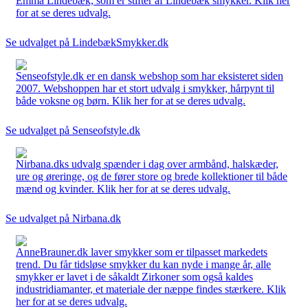
Emma Lindebæk, som er stifter af Lindebæk smykker. Klik her
for at se deres udvalg.
Se udvalget på LindebækSmykker.dk
Senseofstyle.dk er en dansk webshop som har eksisteret siden
2007. Webshoppen har et stort udvalg i smykker, hårpynt til
både voksne og børn. Klik her for at se deres udvalg.
Se udvalget på Senseofstyle.dk
Nirbana.dks udvalg spænder i dag over armbånd, halskæder,
ure og øreringe, og de fører store og brede kollektioner til både
mænd og kvinder. Klik her for at se deres udvalg.
Se udvalget på Nirbana.dk
AnneBrauner.dk laver smykker som er tilpasset markedets
trend. Du får tidsløse smykker du kan nyde i mange år, alle
smykker er lavet i de såkaldt Zirkoner som også kaldes
industridiamanter, et materiale der næppe findes stærkere. Klik
her for at se deres udvalg.