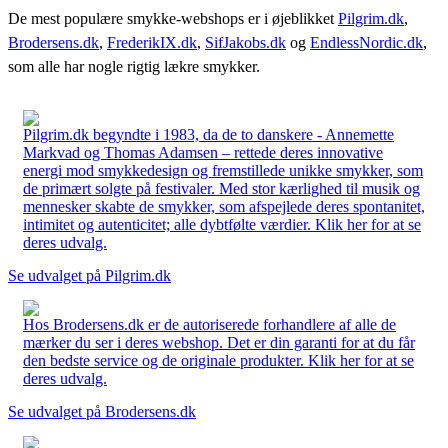
De mest populære smykke-webshops er i øjeblikket
Pilgrim.dk
,
Brodersens.dk
,
FrederikIX.dk
,
SifJakobs.dk
og
EndlessNordic.dk
,
som alle har nogle rigtig lækre smykker.
Pilgrim.dk begyndte i 1983, da de to danskere - Annemette
Markvad og Thomas Adamsen – rettede deres innovative
energi mod smykkedesign og fremstillede unikke smykker, som
de primært solgte på festivaler. Med stor kærlighed til musik og
mennesker skabte de smykker, som afspejlede deres spontanitet,
intimitet og autenticitet; alle dybtfølte værdier. Klik her for at se
deres udvalg.
Se udvalget på Pilgrim.dk
Hos Brodersens.dk er de autoriserede forhandlere af alle de
mærker du ser i deres webshop. Det er din garanti for at du får
den bedste service og de originale produkter. Klik her for at se
deres udvalg.
Se udvalget på Brodersens.dk