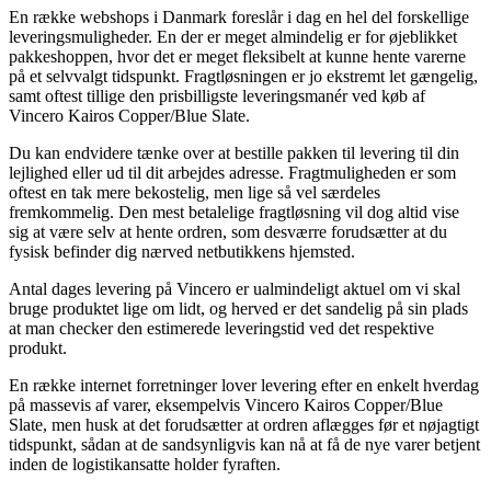
En række webshops i Danmark foreslår i dag en hel del forskellige
leveringsmuligheder. En der er meget almindelig er for øjeblikket
pakkeshoppen, hvor det er meget fleksibelt at kunne hente varerne
på et selvvalgt tidspunkt. Fragtløsningen er jo ekstremt let gængelig,
samt oftest tillige den prisbilligste leveringsmanér ved køb af
Vincero Kairos Copper/Blue Slate.
Du kan endvidere tænke over at bestille pakken til levering til din
lejlighed eller ud til dit arbejdes adresse. Fragtmuligheden er som
oftest en tak mere bekostelig, men lige så vel særdeles
fremkommelig. Den mest betalelige fragtløsning vil dog altid vise
sig at være selv at hente ordren, som desværre forudsætter at du
fysisk befinder dig nærved netbutikkens hjemsted.
Antal dages levering på Vincero er ualmindeligt aktuel om vi skal
bruge produktet lige om lidt, og herved er det sandelig på sin plads
at man checker den estimerede leveringstid ved det respektive
produkt.
En række internet forretninger lover levering efter en enkelt hverdag
på massevis af varer, eksempelvis Vincero Kairos Copper/Blue
Slate, men husk at det forudsætter at ordren aflægges før et nøjagtigt
tidspunkt, sådan at de sandsynligvis kan nå at få de nye varer betjent
inden de logistikansatte holder fyraften.