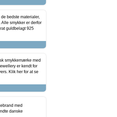
 de bedste materialer,
 Alle smykker er derfor
arat guldbelagt 925
dansk smykkemærke med
ewellery er kendt for
ers. Klik her for at se
kkebrand med
ndte danske