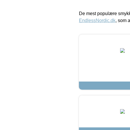
De mest populære smykk
EndlessNordic.dk
, som a