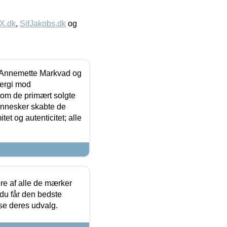
IX.dk
,
SifJakobs.dk
og
- Annemette Markvad og
ergi mod
som de primært solgte
mennesker skabte de
et og autenticitet; alle
.
re af alle de mærker
 du får den bedste
 se deres udvalg.