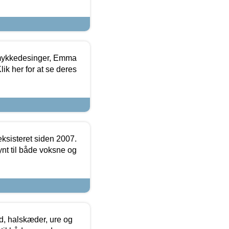
mykkedesinger, Emma
ik her for at se deres
ksisteret siden 2007.
nt til både voksne og
, halskæder, ure og