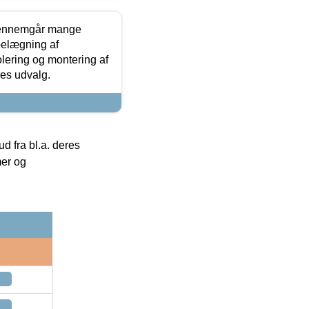
gennemgår mange
 belægning af
olering og montering af
res udvalg.
 fra bl.a. deres
mer og