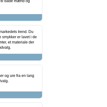
r til både mænd og
markedets trend. Du
e smykker er lavet i de
ter, et materiale der
udvalg.
 og ure fra en lang
dvalg.