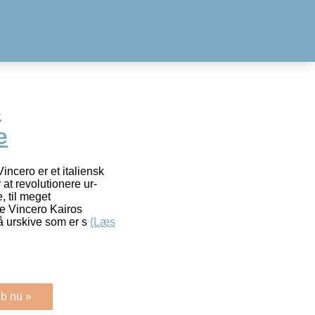
s
e
ncero er et italiensk
 at revolutionere ur-
, til meget
te Vincero Kairos
rå urskive som er s
(Læs
b nu »