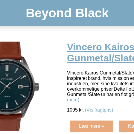
Beyond Black
Vincero Kairo
Gunmetal/Slat
Vincero Kairos Gunmetal/SlateVi
inspireret brand, hvis mission er
industrien, med sine kvalitetsure
overkommelige priser.Dette flot
Gunmetal/Slate ur har en flot g
mere)
1095
kr.
(Vis fragtpris)
Læs mere »
Kø