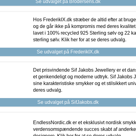
Se udvalget på Brodersens.dk
Hos FrederikIX.dk stræber de altid efter at bruge
og de går ikke på kompromis med deres kvalitet.
lavet i 100% recycled 925 Sterling sølv og 22 k
sterling sølv. Klik her for at se deres udvalg.
Se udvalget på FrederikIX.dk
Det prisvindende Sif Jakobs Jewellery er et 
et genkendeligt og moderne udtryk. Sif Jakobs J
sine karakteristiske smykker og et stilsikkert univ
deres udvalg.
Se udvalget på SifJakobs.dk
EndlessNordic.dk er et eksklusivt nordisk smy
verdensomspændende succes skabt af anderke
designere. Klik her for at se deres udvalg.