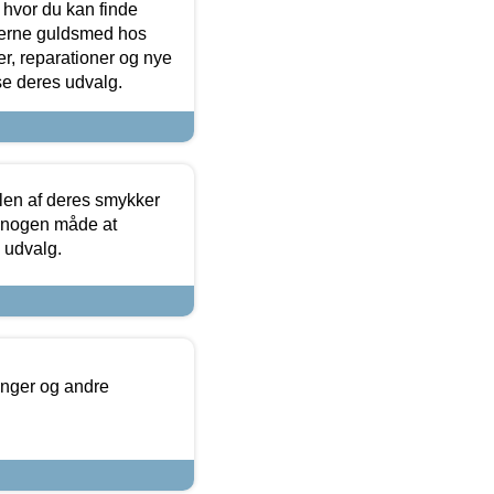
 hvor du kan finde
terne guldsmed hos
r, reparationer og nye
se deres udvalg.
len af deres smykker
å nogen måde at
s udvalg.
inger og andre