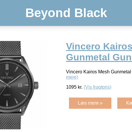
Beyond Black
Vincero Kairo
Gunmetal Gun
Vincero Kairos Mesh Gunmet
mere)
1095
kr.
(Vis fragtpris)
Læs mere »
Kø