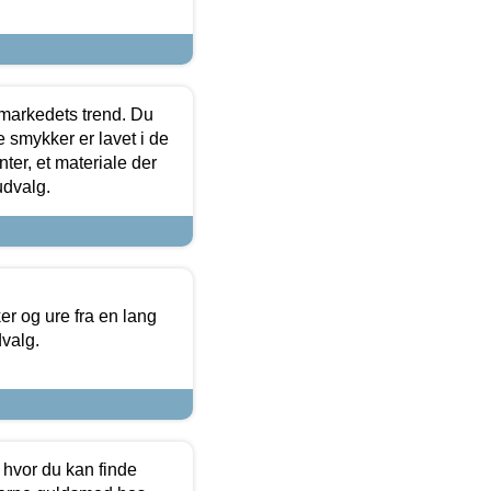
markedets trend. Du
e smykker er lavet i de
ter, et materiale der
udvalg.
 og ure fra en lang
dvalg.
 hvor du kan finde