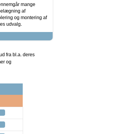
gennemgår mange
 belægning af
olering og montering af
res udvalg.
 fra bl.a. deres
mer og