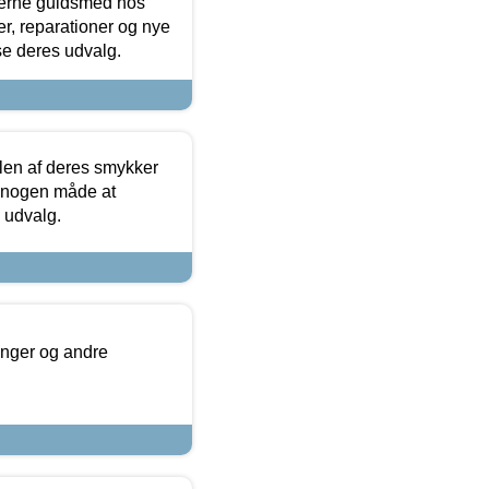
terne guldsmed hos
r, reparationer og nye
se deres udvalg.
len af deres smykker
å nogen måde at
s udvalg.
inger og andre