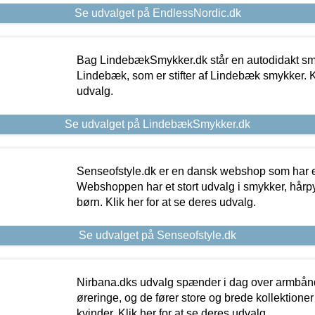
Se udvalget på EndlessNordic.dk
Bag LindebækSmykker.dk står en autodidakt s
Lindebæk, som er stifter af Lindebæk smykker. Kl
udvalg.
Se udvalget på LindebækSmykker.dk
Senseofstyle.dk er en dansk webshop som har e
Webshoppen har et stort udvalg i smykker, hårpy
børn. Klik her for at se deres udvalg.
Se udvalget på Senseofstyle.dk
Nirbana.dks udvalg spænder i dag over armbånd
øreringe, og de fører store og brede kollektione
kvinder. Klik her for at se deres udvalg.