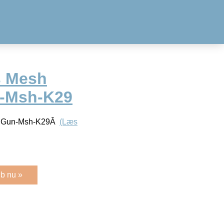
s Mesh
-Msh-K29
al Gun-Msh-K29Â
(Læs
b nu »