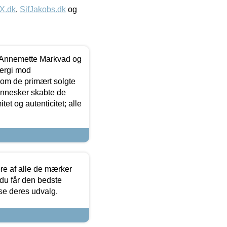
IX.dk
,
SifJakobs.dk
og
- Annemette Markvad og
ergi mod
som de primært solgte
mennesker skabte de
et og autenticitet; alle
.
re af alle de mærker
 du får den bedste
 se deres udvalg.