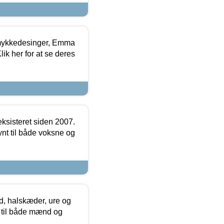
mykkedesinger, Emma
ik her for at se deres
ksisteret siden 2007.
nt til både voksne og
, halskæder, ure og
r til både mænd og