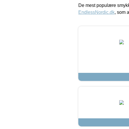
De mest populære smykk
EndlessNordic.dk
, som a