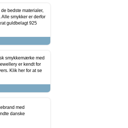
 de bedste materialer,
 Alle smykker er derfor
arat guldbelagt 925
dansk smykkemærke med
ewellery er kendt for
ers. Klik her for at se
kkebrand med
ndte danske