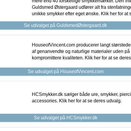
mere end 40 forskellige smykkemærker. Den in
Guldsmed Østergaard udfører alt fra stenfatninge
unikke smykker efter eget ønske. Klik her for at 
Se udvalget på GuldsmedØstergaard.dk
HouseofVincent.com producerer langt størstede
af genanvendte og naturlige materialer uden p
kompromittere kvaliteten. Klik her for at se dere
Se udvalget på HouseofVincent.com
HCSmykker.dk sælger både ure, smykker, pierc
accessories. Klik her for at se deres udvalg.
Se udvalget på HCSmykker.dk