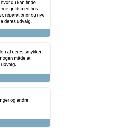
 hvor du kan finde
terne guldsmed hos
r, reparationer og nye
se deres udvalg.
len af deres smykker
å nogen måde at
s udvalg.
inger og andre