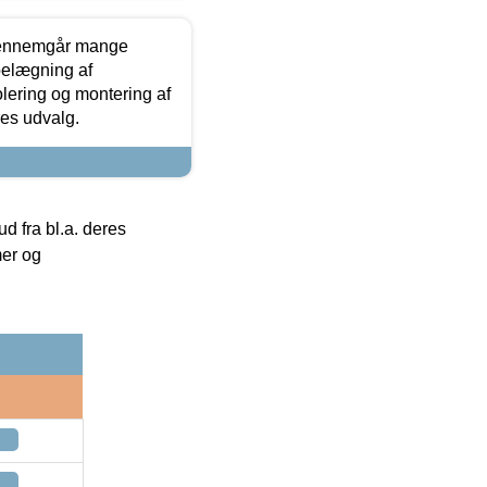
gennemgår mange
 belægning af
olering og montering af
res udvalg.
 fra bl.a. deres
mer og