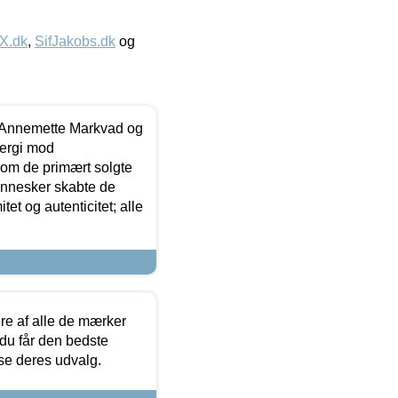
IX.dk
,
SifJakobs.dk
og
- Annemette Markvad og
ergi mod
som de primært solgte
mennesker skabte de
et og autenticitet; alle
.
re af alle de mærker
 du får den bedste
 se deres udvalg.