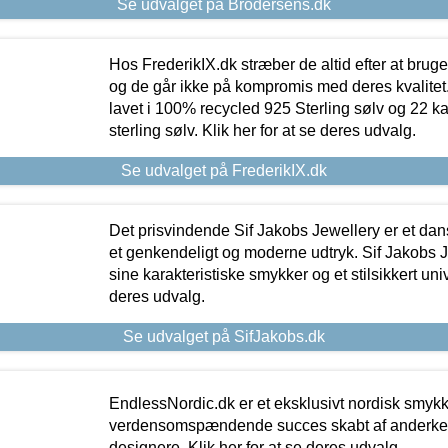
Se udvalget på Brodersens.dk
Hos FrederikIX.dk stræber de altid efter at bruge
og de går ikke på kompromis med deres kvalitet.
lavet i 100% recycled 925 Sterling sølv og 22 k
sterling sølv. Klik her for at se deres udvalg.
Se udvalget på FrederikIX.dk
Det prisvindende Sif Jakobs Jewellery er et 
et genkendeligt og moderne udtryk. Sif Jakobs J
sine karakteristiske smykker og et stilsikkert univ
deres udvalg.
Se udvalget på SifJakobs.dk
EndlessNordic.dk er et eksklusivt nordisk smy
verdensomspændende succes skabt af anderke
designere. Klik her for at se deres udvalg.