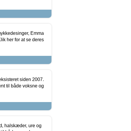
mykkedesinger, Emma
ik her for at se deres
ksisteret siden 2007.
nt til både voksne og
, halskæder, ure og