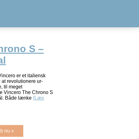
hrono S –
al
cero er et italiensk
 at revolutionere ur-
, til meget
tte Vincero The Chrono S
tål. Både lænke
(Læs
b nu »