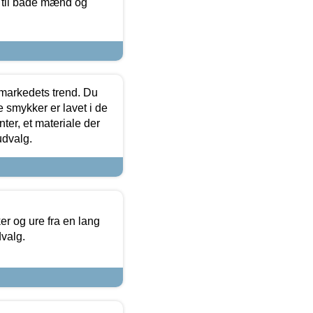
r til både mænd og
markedets trend. Du
e smykker er lavet i de
ter, et materiale der
udvalg.
 og ure fra en lang
dvalg.