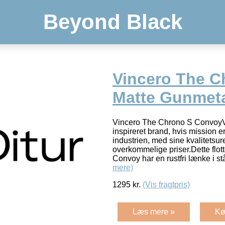
Beyond Black
Vincero The C
Matte Gunmet
Vincero The Chrono S ConvoyVin
inspireret brand, hvis mission er
industrien, med sine kvalitetsure
overkommelige priser.Dette flo
Convoy har en rustfri lænke i s
mere)
1295
kr.
(Vis fragtpris)
Læs mere »
Kø