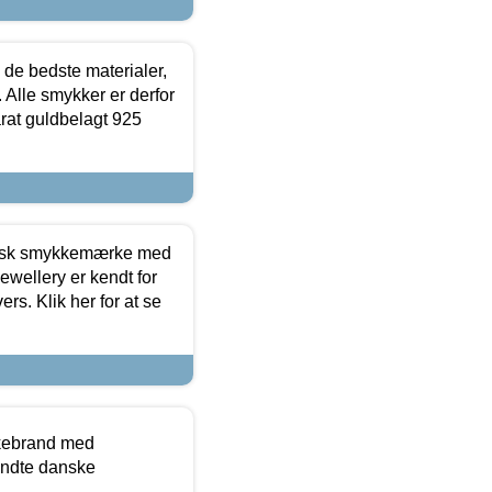
 de bedste materialer,
 Alle smykker er derfor
arat guldbelagt 925
dansk smykkemærke med
ewellery er kendt for
ers. Klik her for at se
kkebrand med
ndte danske