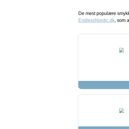
De mest populære smykk
EndlessNordic.dk
, som a