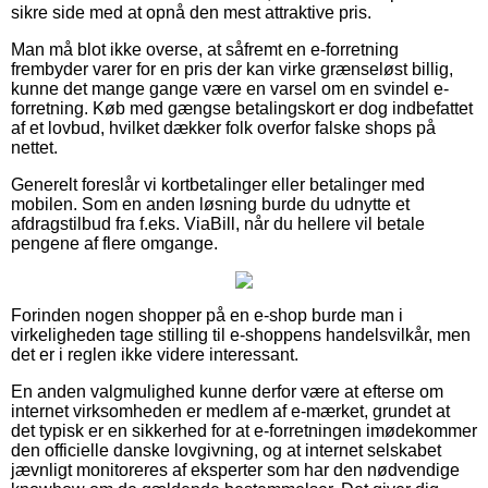
sikre side med at opnå den mest attraktive pris.
Man må blot ikke overse, at såfremt en e-forretning
frembyder varer for en pris der kan virke grænseløst billig,
kunne det mange gange være en varsel om en svindel e-
forretning. Køb med gængse betalingskort er dog indbefattet
af et lovbud, hvilket dækker folk overfor falske shops på
nettet.
Generelt foreslår vi kortbetalinger eller betalinger med
mobilen. Som en anden løsning burde du udnytte et
afdragstilbud fra f.eks. ViaBill, når du hellere vil betale
pengene af flere omgange.
Forinden nogen shopper på en e-shop burde man i
virkeligheden tage stilling til e-shoppens handelsvilkår, men
det er i reglen ikke videre interessant.
En anden valgmulighed kunne derfor være at efterse om
internet virksomheden er medlem af e-mærket, grundet at
det typisk er en sikkerhed for at e-forretningen imødekommer
den officielle danske lovgivning, og at internet selskabet
jævnligt monitoreres af eksperter som har den nødvendige