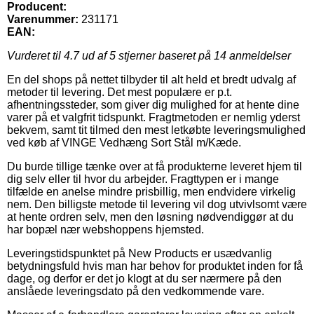
Producent:
Varenummer:
231171
EAN:
Vurderet til
4.7
ud af 5 stjerner baseret på
14
anmeldelser
En del shops på nettet tilbyder til alt held et bredt udvalg af
metoder til levering. Det mest populære er p.t.
afhentningssteder, som giver dig mulighed for at hente dine
varer på et valgfrit tidspunkt. Fragtmetoden er nemlig yderst
bekvem, samt tit tilmed den mest letkøbte leveringsmulighed
ved køb af VINGE Vedhæng Sort Stål m/Kæde.
Du burde tillige tænke over at få produkterne leveret hjem til
dig selv eller til hvor du arbejder. Fragttypen er i mange
tilfælde en anelse mindre prisbillig, men endvidere virkelig
nem. Den billigste metode til levering vil dog utvivlsomt være
at hente ordren selv, men den løsning nødvendiggør at du
har bopæl nær webshoppens hjemsted.
Leveringstidspunktet på New Products er usædvanlig
betydningsfuld hvis man har behov for produktet inden for få
dage, og derfor er det jo klogt at du ser nærmere på den
anslåede leveringsdato på den vedkommende vare.