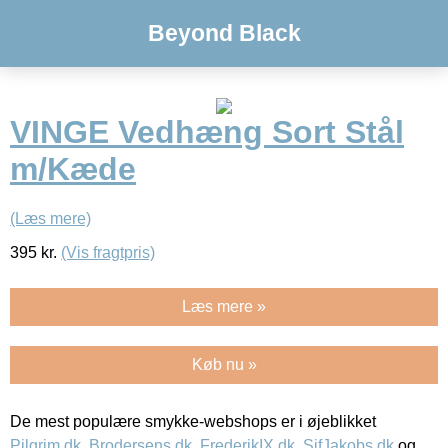
Beyond Black
VINGE Vedhæng Sort Stål
m/Kæde
(Læs mere)
395
kr.
(Vis fragtpris)
Læs mere »
Køb nu »
De mest populære smykke-webshops er i øjeblikket
Pilgrim.dk
,
Brodersens.dk
,
FrederikIX.dk
,
SifJakobs.dk
og