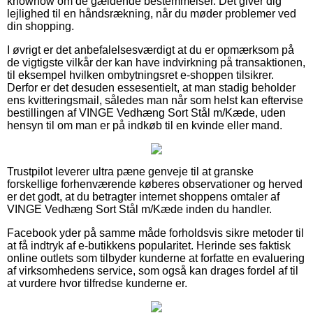
knowhow om de gældende bestemmelser. Det giver dig
lejlighed til en håndsrækning, når du møder problemer ved
din shopping.
I øvrigt er det anbefalelsesværdigt at du er opmærksom på
de vigtigste vilkår der kan have indvirkning på transaktionen,
til eksempel hvilken ombytningsret e-shoppen tilsikrer.
Derfor er det desuden essesentielt, at man stadig beholder
ens kvitteringsmail, således man når som helst kan eftervise
bestillingen af VINGE Vedhæng Sort Stål m/Kæde, uden
hensyn til om man er på indkøb til en kvinde eller mand.
Trustpilot leverer ultra pæne genveje til at granske
forskellige forhenværende køberes observationer og herved
er det godt, at du betragter internet shoppens omtaler af
VINGE Vedhæng Sort Stål m/Kæde inden du handler.
Facebook yder på samme måde forholdsvis sikre metoder til
at få indtryk af e-butikkens popularitet. Herinde ses faktisk
online outlets som tilbyder kunderne at forfatte en evaluering
af virksomhedens service, som også kan drages fordel af til
at vurdere hvor tilfredse kunderne er.