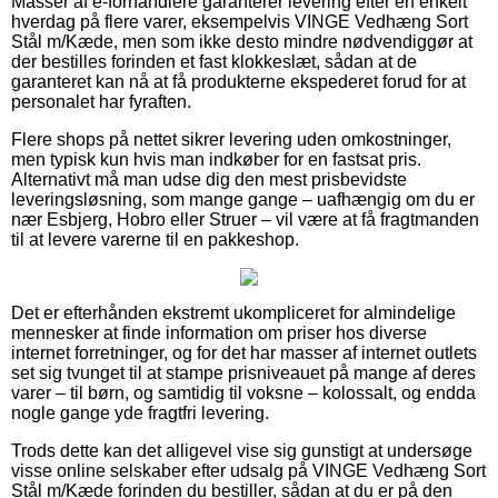
Masser af e-forhandlere garanterer levering efter en enkelt
hverdag på flere varer, eksempelvis VINGE Vedhæng Sort
Stål m/Kæde, men som ikke desto mindre nødvendiggør at
der bestilles forinden et fast klokkeslæt, sådan at de
garanteret kan nå at få produkterne ekspederet forud for at
personalet har fyraften.
Flere shops på nettet sikrer levering uden omkostninger,
men typisk kun hvis man indkøber for en fastsat pris.
Alternativt må man udse dig den mest prisbevidste
leveringsløsning, som mange gange – uafhængig om du er
nær Esbjerg, Hobro eller Struer – vil være at få fragtmanden
til at levere varerne til en pakkeshop.
Det er efterhånden ekstremt ukompliceret for almindelige
mennesker at finde information om priser hos diverse
internet forretninger, og for det har masser af internet outlets
set sig tvunget til at stampe prisniveauet på mange af deres
varer – til børn, og samtidig til voksne – kolossalt, og endda
nogle gange yde fragtfri levering.
Trods dette kan det alligevel vise sig gunstigt at undersøge
visse online selskaber efter udsalg på VINGE Vedhæng Sort
Stål m/Kæde forinden du bestiller, sådan at du er på den