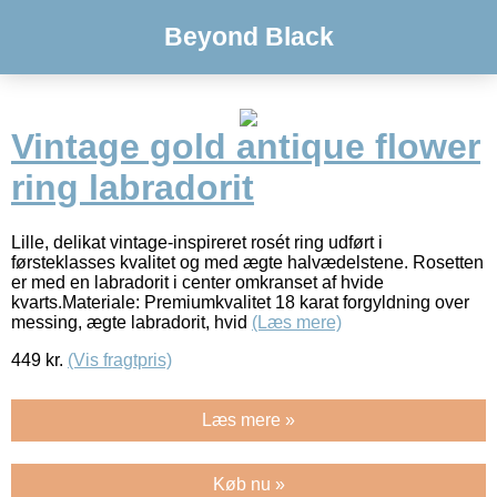
Beyond Black
Vintage gold antique flower
ring labradorit
Lille, delikat vintage-inspireret rosét ring udført i
førsteklasses kvalitet og med ægte halvædelstene. Rosetten
er med en labradorit i center omkranset af hvide
kvarts.Materiale: Premiumkvalitet 18 karat forgyldning over
messing, ægte labradorit, hvid
(Læs mere)
449
kr.
(Vis fragtpris)
Læs mere »
Køb nu »