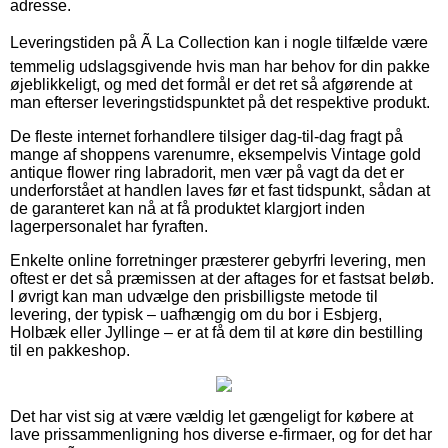
adresse.
Leveringstiden på Ã La Collection kan i nogle tilfælde være
temmelig udslagsgivende hvis man har behov for din pakke
øjeblikkeligt, og med det formål er det ret så afgørende at
man efterser leveringstidspunktet på det respektive produkt.
De fleste internet forhandlere tilsiger dag-til-dag fragt på
mange af shoppens varenumre, eksempelvis Vintage gold
antique flower ring labradorit, men vær på vagt da det er
underforstået at handlen laves før et fast tidspunkt, sådan at
de garanteret kan nå at få produktet klargjort inden
lagerpersonalet har fyraften.
Enkelte online forretninger præsterer gebyrfri levering, men
oftest er det så præmissen at der aftages for et fastsat beløb.
I øvrigt kan man udvælge den prisbilligste metode til
levering, der typisk – uafhængig om du bor i Esbjerg,
Holbæk eller Jyllinge – er at få dem til at køre din bestilling
til en pakkeshop.
Det har vist sig at være vældig let gængeligt for købere at
lave prissammenligning hos diverse e-firmaer, og for det har