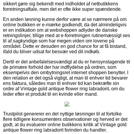
sikkert gøre sig bekendt med indholdet af netbutikkens
forretningsaftale, men det er ofte ikke super spændende.
En anden løsning kunne derfor være at se nærmere på om
online butikken er e-mærke godkendt, da det almindeligvis
er en indikation om at webshoppen adlyder de danske
retningslinjer, tillige med at e-forretningen rutinemæssigt ses
til af sagkyndige som har megen viden om lovene på
området. Dette er desuden en god chance for at få bistand,
ifald du bliver udsat for besvær ved dit indkøb.
Dertil er det anbefalelsesværdigt at du er hensynstagende til
de primære forhold der har indflydelse på ordren, som
eksempelvis den ombytningsret internet shoppen benytter. I
den relation er det også vigtigt, at man til enhver tid bevarer
ens faktura, således man til enhver tid kan bekræfte sin
ordre af Vintage gold antique flower ring labradorit, om du
leder efter et produkt til en kvinde eller mand.
Trustpilot genererer en del nyttige løsninger til at fortolke
flere tidligere konsumenters observationer og herved er det
godt, at du evaluerer online butikkens kritik af Vintage gold
antique flower ring labradorit forinden du handler.