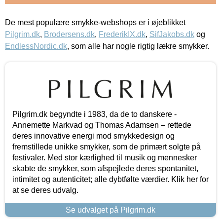
De mest populære smykke-webshops er i øjeblikket
Pilgrim.dk
,
Brodersens.dk
,
FrederikIX.dk
,
SifJakobs.dk
og
EndlessNordic.dk
, som alle har nogle rigtig lækre smykker.
Pilgrim.dk begyndte i 1983, da de to danskere -
Annemette Markvad og Thomas Adamsen – rettede
deres innovative energi mod smykkedesign og
fremstillede unikke smykker, som de primært solgte på
festivaler. Med stor kærlighed til musik og mennesker
skabte de smykker, som afspejlede deres spontanitet,
intimitet og autenticitet; alle dybtfølte værdier. Klik her for
at se deres udvalg.
Se udvalget på Pilgrim.dk