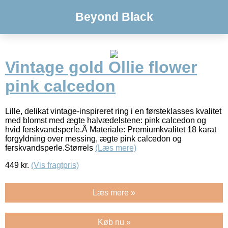
Beyond Black
Vintage gold Ollie flower
pink calcedon
Lille, delikat vintage-inspireret ring i en førsteklasses kvalitet
med blomst med ægte halvædelstene: pink calcedon og
hvid ferskvandsperle.Â Materiale: Premiumkvalitet 18 karat
forgyldning over messing, ægte pink calcedon og
ferskvandsperle.Størrels
(Læs mere)
449
kr.
(Vis fragtpris)
Læs mere »
Køb nu »