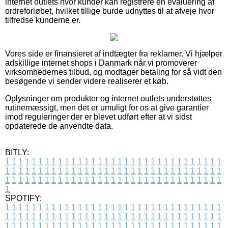
internet outlets hvor kunder kan registrere en evaluering af
ordreforløbet, hvilket tillige burde udnyttes til at afveje hvor
tilfredse kunderne er.
Vores side er finansieret af indtægter fra reklamer. Vi hjælper
adskillige internet shops i Danmark når vi promoverer
virksomhedernes tilbud, og modtager betaling for så vidt den
besøgende vi sender videre realiserer et køb.
Oplysninger om produkter og internet outlets understøttes
rutinemæssigt, men det er umuligt for os at give garantier
imod reguleringer der er blevet udført efter at vi sidst
opdaterede de anvendte data.
BITLY:
1
1
1
1
1
1
1
1
1
1
1
1
1
1
1
1
1
1
1
1
1
1
1
1
1
1
1
1
1
1
1
1
1
1
1
1
1
1
1
1
1
1
1
1
1
1
1
1
1
1
1
1
1
1
1
1
1
1
1
1
1
1
1
1
1
1
1
1
1
1
1
1
1
1
1
1
1
1
1
1
1
1
1
1
1
1
1
1
1
1
1
1
1
1
1
1
1
1
1
1
SPOTIFY:
1
1
1
1
1
1
1
1
1
1
1
1
1
1
1
1
1
1
1
1
1
1
1
1
1
1
1
1
1
1
1
1
1
1
1
1
1
1
1
1
1
1
1
1
1
1
1
1
1
1
1
1
1
1
1
1
1
1
1
1
1
1
1
1
1
1
1
1
1
1
1
1
1
1
1
1
1
1
1
1
1
1
1
1
1
1
1
1
1
1
1
1
1
1
1
1
1
1
1