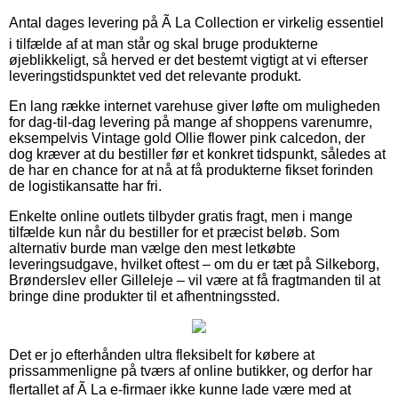
Antal dages levering på Ã La Collection er virkelig essentiel
i tilfælde af at man står og skal bruge produkterne
øjeblikkeligt, så herved er det bestemt vigtigt at vi efterser
leveringstidspunktet ved det relevante produkt.
En lang række internet varehuse giver løfte om muligheden
for dag-til-dag levering på mange af shoppens varenumre,
eksempelvis Vintage gold Ollie flower pink calcedon, der
dog kræver at du bestiller før et konkret tidspunkt, således at
de har en chance for at nå at få produkterne fikset forinden
de logistikansatte har fri.
Enkelte online outlets tilbyder gratis fragt, men i mange
tilfælde kun når du bestiller for et præcist beløb. Som
alternativ burde man vælge den mest letkøbte
leveringsudgave, hvilket oftest – om du er tæt på Silkeborg,
Brønderslev eller Gilleleje – vil være at få fragtmanden til at
bringe dine produkter til et afhentningssted.
Det er jo efterhånden ultra fleksibelt for købere at
prissammenligne på tværs af online butikker, og derfor har
flertallet af Ã La e-firmaer ikke kunne lade være med at