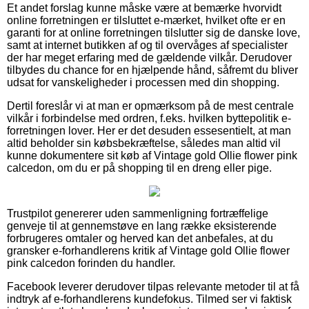
Et andet forslag kunne måske være at bemærke hvorvidt
online forretningen er tilsluttet e-mærket, hvilket ofte er en
garanti for at online forretningen tilslutter sig de danske love,
samt at internet butikken af og til overvåges af specialister
der har meget erfaring med de gældende vilkår. Derudover
tilbydes du chance for en hjælpende hånd, såfremt du bliver
udsat for vanskeligheder i processen med din shopping.
Dertil foreslår vi at man er opmærksom på de mest centrale
vilkår i forbindelse med ordren, f.eks. hvilken byttepolitik e-
forretningen lover. Her er det desuden essesentielt, at man
altid beholder sin købsbekræftelse, således man altid vil
kunne dokumentere sit køb af Vintage gold Ollie flower pink
calcedon, om du er på shopping til en dreng eller pige.
Trustpilot genererer uden sammenligning fortræffelige
genveje til at gennemstøve en lang række eksisterende
forbrugeres omtaler og herved kan det anbefales, at du
gransker e-forhandlerens kritik af Vintage gold Ollie flower
pink calcedon forinden du handler.
Facebook leverer derudover tilpas relevante metoder til at få
indtryk af e-forhandlerens kundefokus. Tilmed ser vi faktisk