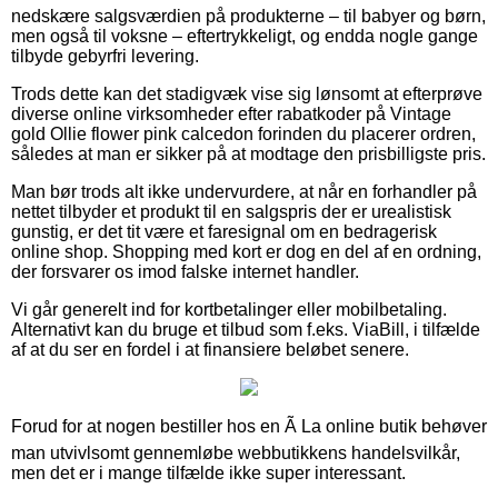
nedskære salgsværdien på produkterne – til babyer og børn,
men også til voksne – eftertrykkeligt, og endda nogle gange
tilbyde gebyrfri levering.
Trods dette kan det stadigvæk vise sig lønsomt at efterprøve
diverse online virksomheder efter rabatkoder på Vintage
gold Ollie flower pink calcedon forinden du placerer ordren,
således at man er sikker på at modtage den prisbilligste pris.
Man bør trods alt ikke undervurdere, at når en forhandler på
nettet tilbyder et produkt til en salgspris der er urealistisk
gunstig, er det tit være et faresignal om en bedragerisk
online shop. Shopping med kort er dog en del af en ordning,
der forsvarer os imod falske internet handler.
Vi går generelt ind for kortbetalinger eller mobilbetaling.
Alternativt kan du bruge et tilbud som f.eks. ViaBill, i tilfælde
af at du ser en fordel i at finansiere beløbet senere.
Forud for at nogen bestiller hos en Ã La online butik behøver
man utvivlsomt gennemløbe webbutikkens handelsvilkår,
men det er i mange tilfælde ikke super interessant.