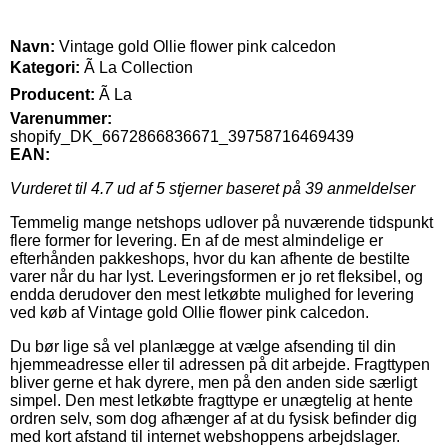
Navn:
Vintage gold Ollie flower pink calcedon
Kategori:
Ã La Collection
Producent:
Ã La
Varenummer:
shopify_DK_6672866836671_39758716469439
EAN:
Vurderet til
4.7
ud af 5 stjerner baseret på
39
anmeldelser
Temmelig mange netshops udlover på nuværende tidspunkt
flere former for levering. En af de mest almindelige er
efterhånden pakkeshops, hvor du kan afhente de bestilte
varer når du har lyst. Leveringsformen er jo ret fleksibel, og
endda derudover den mest letkøbte mulighed for levering
ved køb af Vintage gold Ollie flower pink calcedon.
Du bør lige så vel planlægge at vælge afsending til din
hjemmeadresse eller til adressen på dit arbejde. Fragttypen
bliver gerne et hak dyrere, men på den anden side særligt
simpel. Den mest letkøbte fragttype er unægtelig at hente
ordren selv, som dog afhænger af at du fysisk befinder dig
med kort afstand til internet webshoppens arbejdslager.