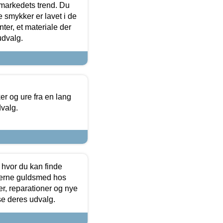
markedets trend. Du
e smykker er lavet i de
ter, et materiale der
udvalg.
 og ure fra en lang
dvalg.
 hvor du kan finde
terne guldsmed hos
r, reparationer og nye
se deres udvalg.