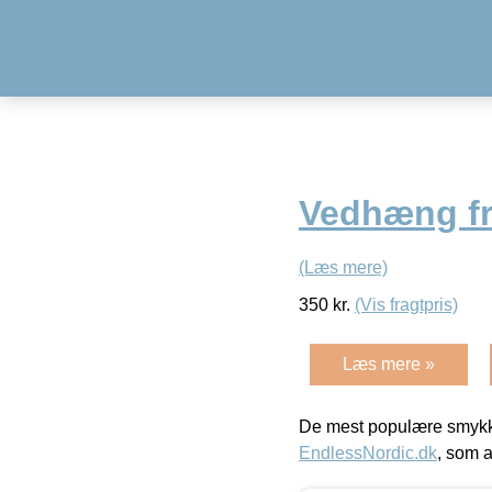
Vedhæng fr
(Læs mere)
350
kr.
(Vis fragtpris)
Læs mere »
De mest populære smykk
EndlessNordic.dk
, som a