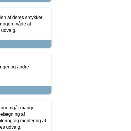
len af deres smykker
å nogen måde at
s udvalg.
inger og andre
gennemgår mange
 belægning af
olering og montering af
res udvalg.