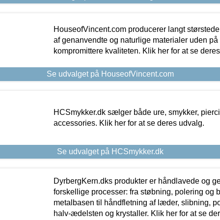
HouseofVincent.com producerer langt størstede
af genanvendte og naturlige materialer uden p
kompromittere kvaliteten. Klik her for at se dere
Se udvalget på HouseofVincent.com
HCSmykker.dk sælger både ure, smykker, pierc
accessories. Klik her for at se deres udvalg.
Se udvalget på HCSmykker.dk
DyrbergKern.dks produkter er håndlavede og 
forskellige processer: fra støbning, polering og
metalbasen til håndfletning af læder, slibning, p
halv-ædelsten og krystaller. Klik her for at se de