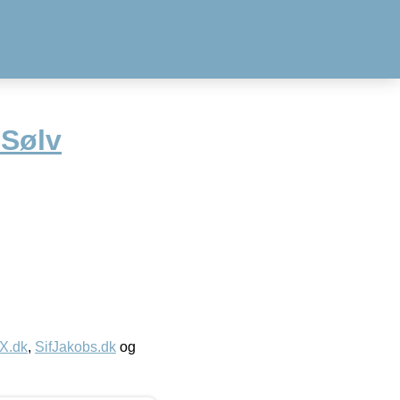
 Sølv
IX.dk
,
SifJakobs.dk
og