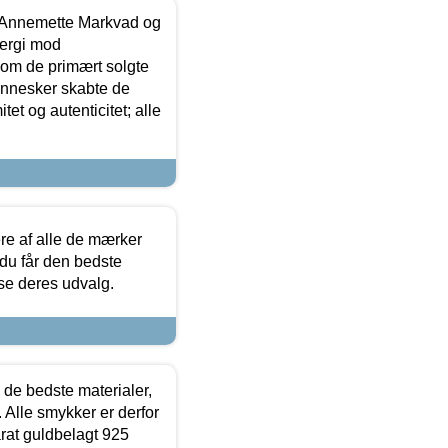
- Annemette Markvad og
ergi mod
som de primært solgte
mennesker skabte de
et og autenticitet; alle
.
re af alle de mærker
 du får den bedste
 se deres udvalg.
 de bedste materialer,
 Alle smykker er derfor
arat guldbelagt 925