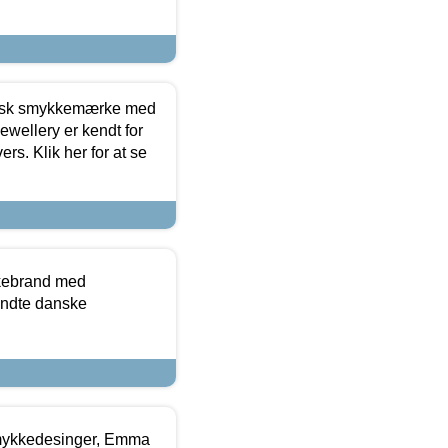
dansk smykkemærke med
ewellery er kendt for
ers. Klik her for at se
kkebrand med
ndte danske
mykkedesinger, Emma