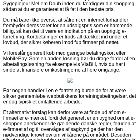
Sygeplejeur Mellem Doub inden du færdiggør din shopping,
sådan at du er garanteret at få fat i den bedste pris.
Du må bare ikke overse, at såfremt en internet forhandler
frembyder deres varer for en udsalgspris som er hamrende
billig, så kan det tit være en indikation på en uoprigtig e-
forretning. Kortbetalinger er trods alt dækket ind under et
lovbud, der sikrer køberen imod fup firmaer på nettet.
Vi foreslår generelt køb med gængse betalingskort eller
MobilePay. Som en anden løsning bør du drage fordel af en
afbetalingsløsning fra eksempelvis ViaBill, hvis du har i
sinde at finansiere omkostningerne af flere omgange.
Før nogen handler i en e-forretning burde de for at være
sikker gennemløbe webbutikkens forretningsbetingelser, det
er dog typisk et omfattende arbejde.
Et alternativt forslag kan derfor være at finde ud af om e-
firmaet er e-mærket, fordi det generelt er en tryghed om at e-
shoppen anerkender de gældende danske regler, foruden at
e-firmaet af og til overvåges af sagkyndige der har den
nødvendige knowhow om vilkårene på området. Desuden