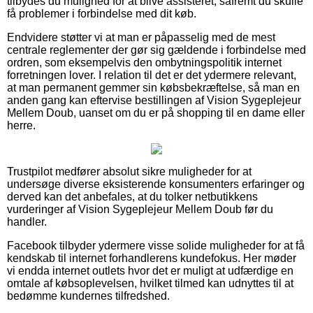
tilbydes du mulighed for at blive assisteret, såfremt du skulle
få problemer i forbindelse med dit køb.
Endvidere støtter vi at man er påpasselig med de mest
centrale reglementer der gør sig gældende i forbindelse med
ordren, som eksempelvis den ombytningspolitik internet
forretningen lover. I relation til det er det ydermere relevant,
at man permanent gemmer sin købsbekræftelse, så man en
anden gang kan eftervise bestillingen af Vision Sygeplejeur
Mellem Doub, uanset om du er på shopping til en dame eller
herre.
Trustpilot medfører absolut sikre muligheder for at
undersøge diverse eksisterende konsumenters erfaringer og
derved kan det anbefales, at du tolker netbutikkens
vurderinger af Vision Sygeplejeur Mellem Doub før du
handler.
Facebook tilbyder ydermere visse solide muligheder for at få
kendskab til internet forhandlerens kundefokus. Her møder
vi endda internet outlets hvor det er muligt at udfærdige en
omtale af købsoplevelsen, hvilket tilmed kan udnyttes til at
bedømme kundernes tilfredshed.