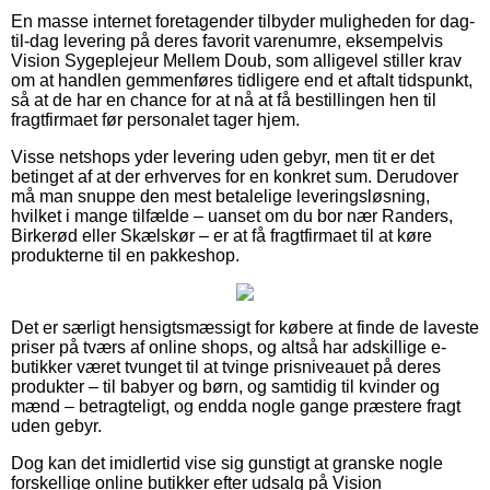
En masse internet foretagender tilbyder muligheden for dag-
til-dag levering på deres favorit varenumre, eksempelvis
Vision Sygeplejeur Mellem Doub, som alligevel stiller krav
om at handlen gemmenføres tidligere end et aftalt tidspunkt,
så at de har en chance for at nå at få bestillingen hen til
fragtfirmaet før personalet tager hjem.
Visse netshops yder levering uden gebyr, men tit er det
betinget af at der erhverves for en konkret sum. Derudover
må man snuppe den mest betalelige leveringsløsning,
hvilket i mange tilfælde – uanset om du bor nær Randers,
Birkerød eller Skælskør – er at få fragtfirmaet til at køre
produkterne til en pakkeshop.
Det er særligt hensigtsmæssigt for købere at finde de laveste
priser på tværs af online shops, og altså har adskillige e-
butikker været tvunget til at tvinge prisniveauet på deres
produkter – til babyer og børn, og samtidig til kvinder og
mænd – betragteligt, og endda nogle gange præstere fragt
uden gebyr.
Dog kan det imidlertid vise sig gunstigt at granske nogle
forskellige online butikker efter udsalg på Vision