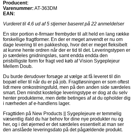
Producent:
Varenummer:
AT-363DM
EAN:
Vurderet til
4.6
ud af 5 stjerner baseret på
22
anmeldelser
En stor portion e-firmaer frembyder til alt held en lang række
forskellige fragtformer. En der er meget anvendt er nu om
dage levering til en pakkeshop, hvor det er meget fleksibelt
at kunne hente ordren når der er tid til det. Leveringstypen er
jo særdeles gnidningsløs, samt endda endda den
prisbilligste form for fragt ved køb af Vision Sygeplejeur
Mellem Doub.
Du burde derudover forsøge at vælge at få leveret til din
bopæl eller til når du er på job. Fragtløsningen er som oftest
lidt mere omkostningsfuld, men på den anden side særdeles
smart. Den mindst kostelige leveringstype er dog at du selv
henter produkterne, men dette betinges af at du opholder dig
i nærheden af e-handlens lager.
Fragttiden på New Products || Sygeplejeure er temmelig
væsentlig ifald du har behov for dine nye produkter nu og
her, og i det øjemed er det særdeles essentielt at man ser
den anslåede leveringsdato på det pågældende produkt.