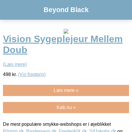
Beyond Black
Vision Sygeplejeur Mellem
Doub
(Læs mere)
498
kr.
(Vis fragtpris)
Læs mere »
Køb nu »
De mest populære smykke-webshops er i øjeblikket
Pilgrim.dk
,
Brodersens.dk
,
FrederikIX.dk
,
SifJakobs.dk
og