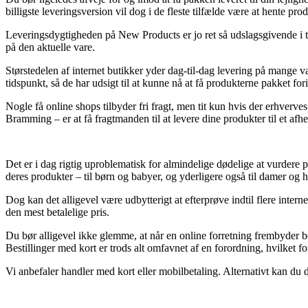
billigste leveringsversion vil dog i de fleste tilfælde være at hente p
Leveringsdygtigheden på New Products er jo ret så udslagsgivende i til
på den aktuelle vare.
Størstedelen af internet butikker yder dag-til-dag levering på mange 
tidspunkt, så de har udsigt til at kunne nå at få produkterne pakket f
Nogle få online shops tilbyder fri fragt, men tit kun hvis der erhverv
Bramming – er at få fragtmanden til at levere dine produkter til et afh
Det er i dag rigtig uproblematisk for almindelige dødelige at vurdere p
deres produkter – til børn og babyer, og yderligere også til damer og he
Dog kan det alligevel være udbytterigt at efterprøve indtil flere inter
den mest betalelige pris.
Du bør alligevel ikke glemme, at når en online forretning frembyder be
Bestillinger med kort er trods alt omfavnet af en forordning, hvilket f
Vi anbefaler handler med kort eller mobilbetaling. Alternativt kan du d