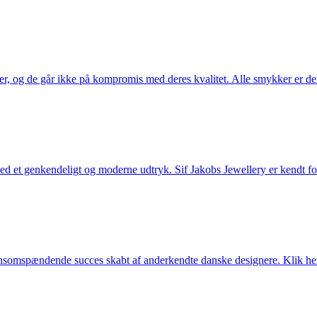
ler, og de går ikke på kompromis med deres kvalitet. Alle smykker er de
et genkendeligt og moderne udtryk. Sif Jakobs Jewellery er kendt for si
somspændende succes skabt af anderkendte danske designere. Klik her 