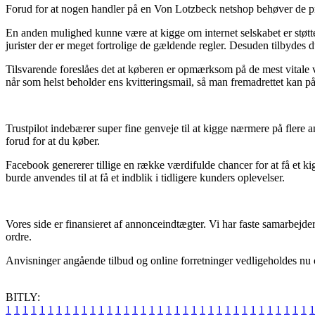
Forud for at nogen handler på en Von Lotzbeck netshop behøver de prin
En anden mulighed kunne være at kigge om internet selskabet er støttet 
jurister der er meget fortrolige de gældende regler. Desuden tilbydes 
Tilsvarende foreslåes det at køberen er opmærksom på de mest vitale ve
når som helst beholder ens kvitteringsmail, så man fremadrettet kan på
Trustpilot indebærer super fine genveje til at kigge nærmere på flere
forud for at du køber.
Facebook genererer tillige en række værdifulde chancer for at få et ki
burde anvendes til at få et indblik i tidligere kunders oplevelser.
Vores side er finansieret af annonceindtægter. Vi har faste samarbejde
ordre.
Anvisninger angående tilbud og online forretninger vedligeholdes nu o
BITLY:
1
1
1
1
1
1
1
1
1
1
1
1
1
1
1
1
1
1
1
1
1
1
1
1
1
1
1
1
1
1
1
1
1
1
1
1
1