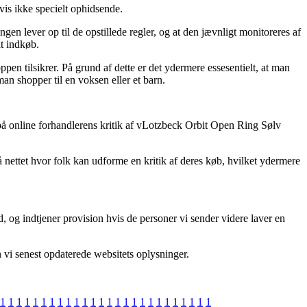
vis ikke specielt ophidsende.
gen lever op til de opstillede regler, og at den jævnligt monitoreres af
it indkøb.
en tilsikrer. På grund af dette er det ydermere essesentielt, at man
an shopper til en voksen eller et barn.
e på online forhandlerens kritik af vLotzbeck Orbit Open Ring Sølv
 nettet hvor folk kan udforme en kritik af deres køb, hvilket ydermere
, og indtjener provision hvis de personer vi sender videre laver en
 vi senest opdaterede websitets oplysninger.
1
1
1
1
1
1
1
1
1
1
1
1
1
1
1
1
1
1
1
1
1
1
1
1
1
1