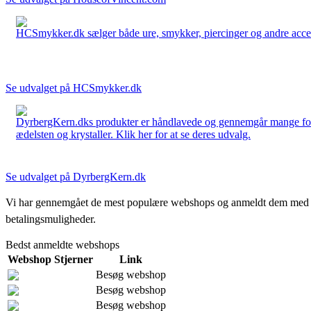
HCSmykker.dk sælger både ure, smykker, piercinger og andre accesso
Se udvalget på HCSmykker.dk
DyrbergKern.dks produkter er håndlavede og gennemgår mange forskel
ædelsten og krystaller. Klik her for at se deres udvalg.
Se udvalget på DyrbergKern.dk
Vi har gennemgået de mest populære webshops og anmeldt dem med stjern
betalingsmuligheder.
Bedst anmeldte webshops
Webshop
Stjerner
Link
Besøg webshop
Besøg webshop
Besøg webshop