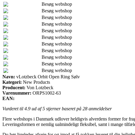
Besøg webshop
Besøg webshop
Besøg webshop
Besøg webshop
Besøg webshop
Besøg webshop
Besøg webshop
Besøg webshop
Besøg webshop
Besøg webshop
Besøg webshop
Navn:
vLotzbeck Orbit Open Ring Sølv
Kategori:
New Products
Producent:
Von Lotzbeck
Varenummer:
ORPS1002-63
EAN:
Vurderet til
4.9
ud af 5 stjerner baseret på
28
anmeldelser
Flere webshops i Danmark udlover heldigvis alverdens former for fragt
Leveringsformen er nemlig ualmindeligt fleksibel, samt i mange tilfæl
Du bør ligeledes afveje for og imod at få pakken leveret til din lejlig