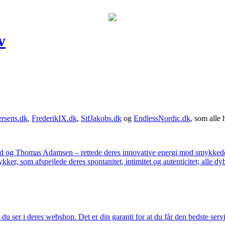
v
rsens.dk
,
FrederikIX.dk
,
SifJakobs.dk
og
EndlessNordic.dk
, som alle 
ad og Thomas Adamsen – rettede deres innovative energi mod smykkedes
er, som afspejlede deres spontanitet, intimitet og autenticitet; alle dyb
u ser i deres webshop. Det er din garanti for at du får den bedste servi