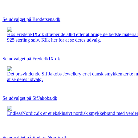
Se udvalget på Brodersens.dk
Hos FrederikIX.dk stræber de altid efter at bruge de bedste materia
925 sterling sølv. Klik her for at se deres udvalg.
Se udvalget på FrederikIX.dk
Det prisvindende Sif Jakobs Jewellery er et dansk smykkemærke med 
at se deres udvalg.
Se udvalget på SifJakobs.dk
EndlessNordic.dk er et eksklusivt nordisk smykkebrand med verden
Se udvalget på EndlessNordic.dk