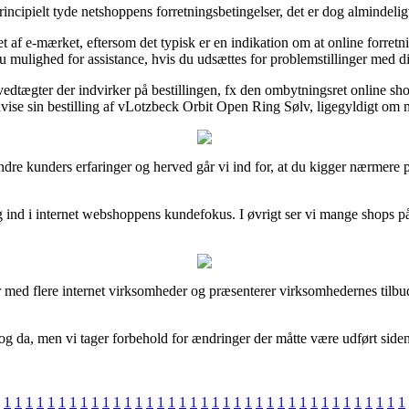
cipielt tyde netshoppens forretningsbetingelser, det er dog almindelig
af e-mærket, eftersom det typisk er en indikation om at online forretnin
du mulighed for assistance, hvis du udsættes for problemstillinger med d
dtægter der indvirker på bestillingen, fx den ombytningsret online shopp
vise sin bestilling af vLotzbeck Orbit Open Ring Sølv, ligegyldigt om m
 andre kunders erfaringer og herved går vi ind for, at du kigger nærmer
g ind i internet webshoppens kundefokus. I øvrigt ser vi mange shops på
r med flere internet virksomheder og præsenterer virksomhedernes tilbud
g da, men vi tager forbehold for ændringer der måtte være udført siden
1
1
1
1
1
1
1
1
1
1
1
1
1
1
1
1
1
1
1
1
1
1
1
1
1
1
1
1
1
1
1
1
1
1
1
1
1