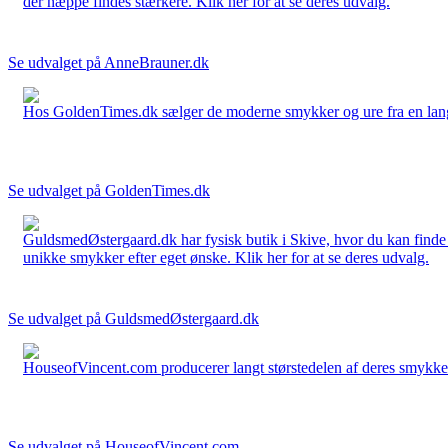
der næppe findes stærkere. Klik her for at se deres udvalg.
Se udvalget på AnneBrauner.dk
Hos GoldenTimes.dk sælger de moderne smykker og ure fra en lang 
Se udvalget på GoldenTimes.dk
GuldsmedØstergaard.dk har fysisk butik i Skive, hvor du kan finde
unikke smykker efter eget ønske. Klik her for at se deres udvalg.
Se udvalget på GuldsmedØstergaard.dk
HouseofVincent.com producerer langt størstedelen af deres smykker 
Se udvalget på HouseofVincent.com