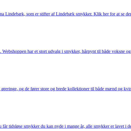
Lindebæk, som er stifter af Lindebæk smykker. Klik her for at se der
 Webshoppen har et stort udvalg i smykker, hårpynt til både voksne og b
eringe, og de fører store og brede kollektioner til både mænd og kvind
får tidsløse smykker du kan nyde i mange år, alle smykker er lavet i de