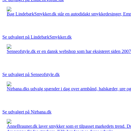
Bag LindebækSmykker.dk står en autodidakt smykkedesinger, Emma 
Se udvalget på LindebækSmykker.dk
Senseofstyle.dk er en dansk webshop som har eksisteret siden 2007.
Se udvalget på Senseofstyle.dk
Nirbana.dks udvalg spænder i dag over armbånd, halskæder, ure og ør
Se udvalget på Nirbana.dk
AnneBrauner.dk laver smykker som er tilpasset markedets trend. Du 