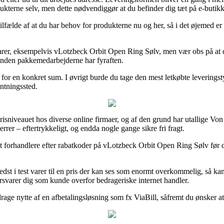
rodukterne selv, men dette nødvendiggør at du befinder dig tæt på e-buti
fælde af at du har behov for produkterne nu og her, så i det øjemed er d
varer, eksempelvis vLotzbeck Orbit Open Ring Sølv, men vær obs på at de
orinden pakkemedarbejderne har fyraften.
es for en konkret sum. I øvrigt burde du tage den mest letkøbte levering
entningssted.
risniveauet hos diverse online firmaer, og af den grund har utallige Von
rrer – eftertrykkeligt, og endda nogle gange sikre fri fragt.
net forhandlere efter rabatkoder på vLotzbeck Orbit Open Ring Sølv før d
dst i test varer til en pris der kan ses som enormt overkommelig, så ka
orsvarer dig som kunde overfor bedrageriske internet handler.
rage nytte af en afbetalingsløsning som fx ViaBill, såfremt du ønsker at