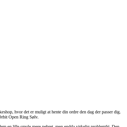
eshop, hvor det er muligt at hente din ordre den dag der passer dig.
 Orbit Open Ring Sølv.
mellem en lille smule mere pebret, men endda virkelig problemfri. Den