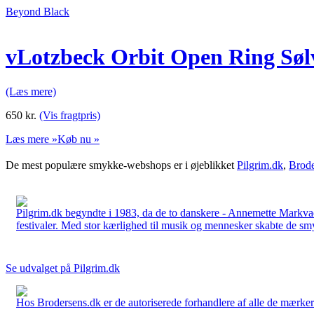
Beyond Black
vLotzbeck Orbit Open Ring Søl
(Læs mere)
650
kr.
(Vis fragtpris)
Læs mere »
Køb nu »
De mest populære smykke-webshops er i øjeblikket
Pilgrim.dk
,
Brode
Pilgrim.dk begyndte i 1983, da de to danskere - Annemette Markv
festivaler. Med stor kærlighed til musik og mennesker skabte de smykk
Se udvalget på Pilgrim.dk
Hos Brodersens.dk er de autoriserede forhandlere af alle de mærker d