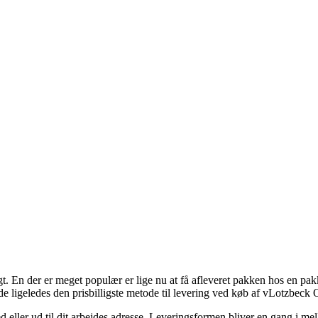
. En der er meget populær er lige nu at få afleveret pakken hos en pakk
de ligeledes den prisbilligste metode til levering ved køb af vLotzbeck
hed eller ud til dit arbejdes adresse. Leveringsformen bliver en gang i 