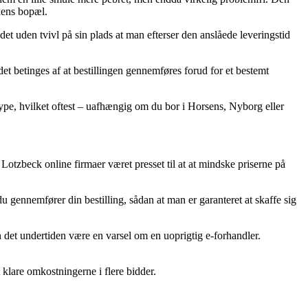
kkens bopæl.
et uden tvivl på sin plads at man efterser den anslåede leveringstid
t betinges af at bestillingen gennemføres forud for et bestemt
stype, hvilket oftest – uafhængig om du bor i Horsens, Nyborg eller
 Lotzbeck online firmaer været presset til at at mindske priserne på
u gennemfører din bestilling, sådan at man er garanteret at skaffe sig
n det undertiden være en varsel om en uoprigtig e-forhandler.
 klare omkostningerne i flere bidder.