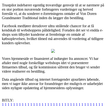
Trustpilot indebærer egentlig troværdige genveje til at se nærmere på
en stor portion nuværende forbrugeres vurderinger og herved
foreslår vi, at du sonderer e-forretningens omtaler af Von Doren
Grandmaster Traditional inden du lægger din bestilling.
Facebook medfører derudover ultra strålende chancer for at få
kendskab til webshoppens pålidelighed. Foruden det ser vi endda e-
shops som tilbyder kunderne at frembringe en omtale af
købsoplevelsen, hvilket tilmed må anvendes til vurdering af tidligere
kunders oplevelser.
Vores hjemmeside er finansieret af indtægter fra annoncer. Vi har
aftaler med nogle forskellige webshops idet vi præsenterer
firmaernes tilbud, og får kommission såfremt den bruger vi sender
videre realiserer en bestilling.
Data angående tilbud og internet foretagender ajourføres løbende,
men vi tager ikke ansvar for forandringer der muligvis er udarbejdet
siden nyligste opdatering af hjemmesidens oplysninger.
BITLY:
1
1
1
1
1
1
1
1
1
1
1
1
1
1
1
1
1
1
1
1
1
1
1
1
1
1
1
1
1
1
1
1
1
1
1
1