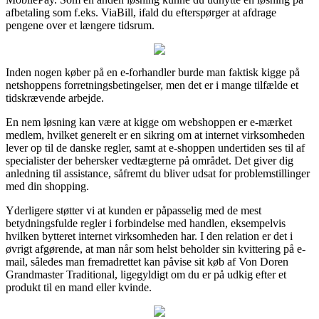
afbetaling som f.eks. ViaBill, ifald du efterspørger at afdrage
pengene over et længere tidsrum.
Inden nogen køber på en e-forhandler burde man faktisk kigge på
netshoppens forretningsbetingelser, men det er i mange tilfælde et
tidskrævende arbejde.
En nem løsning kan være at kigge om webshoppen er e-mærket
medlem, hvilket generelt er en sikring om at internet virksomheden
lever op til de danske regler, samt at e-shoppen undertiden ses til af
specialister der behersker vedtægterne på området. Det giver dig
anledning til assistance, såfremt du bliver udsat for problemstillinger
med din shopping.
Yderligere støtter vi at kunden er påpasselig med de mest
betydningsfulde regler i forbindelse med handlen, eksempelvis
hvilken bytteret internet virksomheden har. I den relation er det i
øvrigt afgørende, at man når som helst beholder sin kvittering på e-
mail, således man fremadrettet kan påvise sit køb af Von Doren
Grandmaster Traditional, ligegyldigt om du er på udkig efter et
produkt til en mand eller kvinde.