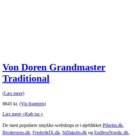
Von Doren Grandmaster
Traditional
(Læs mere)
8845
kr.
(Vis fragtpris)
Læs mere »
Køb nu »
De mest populære smykke-webshops er i øjeblikket
Pilgrim.dk
,
Brodersens.dk
,
FrederikIX.dk
,
SifJakobs.dk
og
EndlessNordic.dk
,