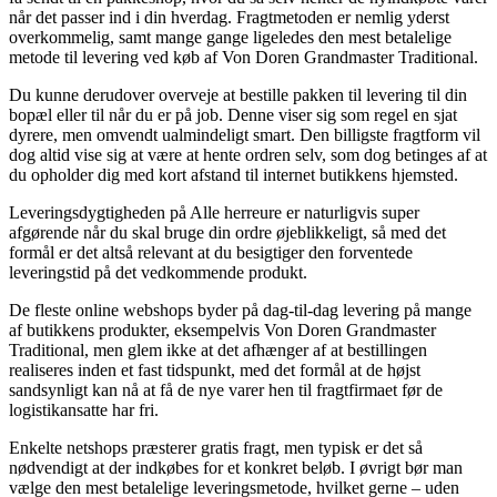
når det passer ind i din hverdag. Fragtmetoden er nemlig yderst
overkommelig, samt mange gange ligeledes den mest betalelige
metode til levering ved køb af Von Doren Grandmaster Traditional.
Du kunne derudover overveje at bestille pakken til levering til din
bopæl eller til når du er på job. Denne viser sig som regel en sjat
dyrere, men omvendt ualmindeligt smart. Den billigste fragtform vil
dog altid vise sig at være at hente ordren selv, som dog betinges af at
du opholder dig med kort afstand til internet butikkens hjemsted.
Leveringsdygtigheden på Alle herreure er naturligvis super
afgørende når du skal bruge din ordre øjeblikkeligt, så med det
formål er det altså relevant at du besigtiger den forventede
leveringstid på det vedkommende produkt.
De fleste online webshops byder på dag-til-dag levering på mange
af butikkens produkter, eksempelvis Von Doren Grandmaster
Traditional, men glem ikke at det afhænger af at bestillingen
realiseres inden et fast tidspunkt, med det formål at de højst
sandsynligt kan nå at få de nye varer hen til fragtfirmaet før de
logistikansatte har fri.
Enkelte netshops præsterer gratis fragt, men typisk er det så
nødvendigt at der indkøbes for et konkret beløb. I øvrigt bør man
vælge den mest betalelige leveringsmetode, hvilket gerne – uden