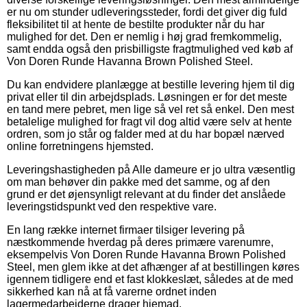
er nu om stunder udleveringssteder, fordi det giver dig fuld
fleksibilitet til at hente de bestilte produkter når du har
mulighed for det. Den er nemlig i høj grad fremkommelig,
samt endda også den prisbilligste fragtmulighed ved køb af
Von Doren Runde Havanna Brown Polished Steel.
Du kan endvidere planlægge at bestille levering hjem til dig
privat eller til din arbejdsplads. Løsningen er for det meste
en tand mere pebret, men lige så vel ret så enkel. Den mest
betalelige mulighed for fragt vil dog altid være selv at hente
ordren, som jo står og falder med at du har bopæl nærved
online forretningens hjemsted.
Leveringshastigheden på Alle dameure er jo ultra væsentlig
om man behøver din pakke med det samme, og af den
grund er det øjensynligt relevant at du finder det anslåede
leveringstidspunkt ved den respektive vare.
En lang række internet firmaer tilsiger levering på
næstkommende hverdag på deres primære varenumre,
eksempelvis Von Doren Runde Havanna Brown Polished
Steel, men glem ikke at det afhænger af at bestillingen køres
igennem tidligere end et fast klokkeslæt, således at de med
sikkerhed kan nå at få varerne ordnet inden
lagermedarbejderne drager hjemad.