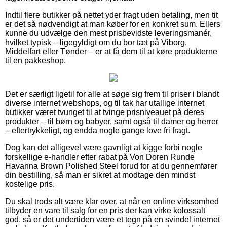
Indtil flere butikker på nettet yder fragt uden betaling, men tit
er det så nødvendigt at man køber for en konkret sum. Ellers
kunne du udvælge den mest prisbevidste leveringsmanér,
hvilket typisk – ligegyldigt om du bor tæt på Viborg,
Middelfart eller Tønder – er at få dem til at køre produkterne
til en pakkeshop.
Det er særligt ligetil for alle at søge sig frem til priser i blandt
diverse internet webshops, og til tak har utallige internet
butikker været tvunget til at tvinge prisniveauet på deres
produkter – til børn og babyer, samt også til damer og herrer
– eftertrykkeligt, og endda nogle gange love fri fragt.
Dog kan det alligevel være gavnligt at kigge forbi nogle
forskellige e-handler efter rabat på Von Doren Runde
Havanna Brown Polished Steel forud for at du gennemfører
din bestilling, så man er sikret at modtage den mindst
kostelige pris.
Du skal trods alt være klar over, at når en online virksomhed
tilbyder en vare til salg for en pris der kan virke kolossalt
god, så er det undertiden være et tegn på en svindel internet