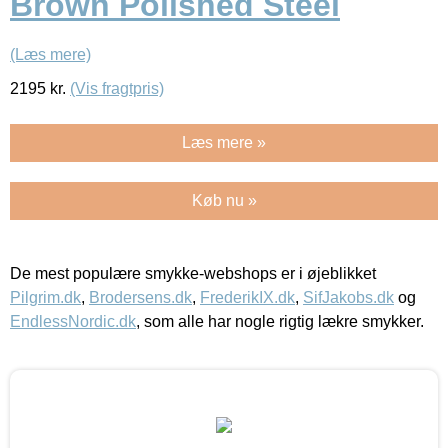
Brown Polished Steel
(Læs mere)
2195
kr.
(Vis fragtpris)
Læs mere »
Køb nu »
De mest populære smykke-webshops er i øjeblikket
Pilgrim.dk
,
Brodersens.dk
,
FrederikIX.dk
,
SifJakobs.dk
og
EndlessNordic.dk
, som alle har nogle rigtig lækre smykker.