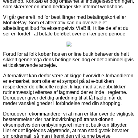
webshop. Kortkøb er dog omfavnet af Indsigelsesordningen,
som skærmer en imod bedrageriske internet webshops.
Vi går generelt ind for bestillinger med betalingskort eller
MobilePay. Som et alternativ kan du overveje et
afbetalingstilbud fra eksempelvis ViaBill, i tilfælde af at du
ser en fordel i at betale beløbet over en længere periode.
Forud for at folk køber hos en online butik behøver de helt
sikkert gennemgå dens betingelser, dog er det almindeligvis
et tidskrævende arbejde.
Alternativet kan derfor være at kigge hvorvidt e-forhandleren
er e-mærket, som ofte er et sympol på at e-butikken
respekterer de officielle regler, tillige med at webbutikken
rutinemæssigt efterses af fagmænd der er inde i reglerne.
Derudover giver det dig anledning til at få hjælp, når du
møder vanskeligheder i forbindelse med din shopping.
Derudover rekommanderer vi at man er klar over de vigtigste
bestemmelser der har indvirkning på transaktionen,
eksempelvis den ombytningsret internet butikken tilbyder.
Her er det ligeledes afgørende, at man stadigvæk bevarer
sin ordremail, så man i fremtiden vil kunne bevise