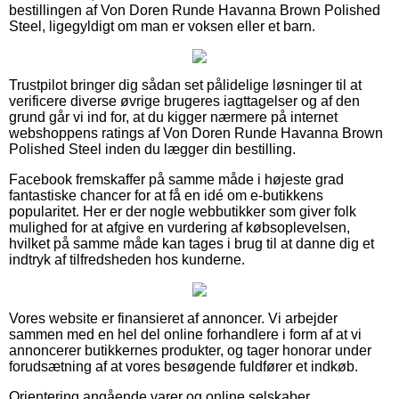
bestillingen af Von Doren Runde Havanna Brown Polished
Steel, ligegyldigt om man er voksen eller et barn.
Trustpilot bringer dig sådan set pålidelige løsninger til at
verificere diverse øvrige brugeres iagttagelser og af den
grund går vi ind for, at du kigger nærmere på internet
webshoppens ratings af Von Doren Runde Havanna Brown
Polished Steel inden du lægger din bestilling.
Facebook fremskaffer på samme måde i højeste grad
fantastiske chancer for at få en idé om e-butikkens
popularitet. Her er der nogle webbutikker som giver folk
mulighed for at afgive en vurdering af købsoplevelsen,
hvilket på samme måde kan tages i brug til at danne dig et
indtryk af tilfredsheden hos kunderne.
Vores website er finansieret af annoncer. Vi arbejder
sammen med en hel del online forhandlere i form af at vi
annoncerer butikkernes produkter, og tager honorar under
forudsætning af at vores besøgende fuldfører et indkøb.
Orientering angående varer og online selskaber