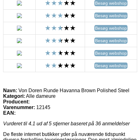
Besøg webshop
Besøg webshop
Besøg webshop
Besøg webshop
Besøg webshop
Besøg webshop
Navn:
Von Doren Runde Havanna Brown Polished Steel
Kategori:
Alle dameure
Producent:
Varenummer:
12145
EAN:
Vurderet til
4.1
ud af 5 stjerner baseret på
36
anmeldelser
De fleste internet butikker yder på nuværende tidspunkt
diverse forskellige leveringsløsninger. Den mest almindelige