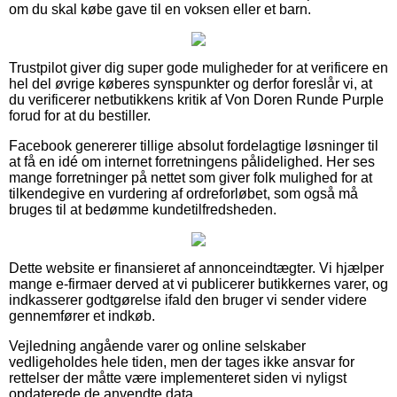
om du skal købe gave til en voksen eller et barn.
Trustpilot giver dig super gode muligheder for at verificere en
hel del øvrige køberes synspunkter og derfor foreslår vi, at
du verificerer netbutikkens kritik af Von Doren Runde Purple
forud for at du bestiller.
Facebook genererer tillige absolut fordelagtige løsninger til
at få en idé om internet forretningens pålidelighed. Her ses
mange forretninger på nettet som giver folk mulighed for at
tilkendegive en vurdering af ordreforløbet, som også må
bruges til at bedømme kundetilfredsheden.
Dette website er finansieret af annonceindtægter. Vi hjælper
mange e-firmaer derved at vi publicerer butikkernes varer, og
indkasserer godtgørelse ifald den bruger vi sender videre
gennemfører et indkøb.
Vejledning angående varer og online selskaber
vedligeholdes hele tiden, men der tages ikke ansvar for
rettelser der måtte være implementeret siden vi nyligst
opdaterede de anvendte data.