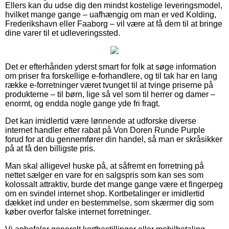
Ellers kan du udse dig den mindst kostelige leveringsmodel,
hvilket mange gange – uafhængig om man er ved Kolding,
Frederikshavn eller Faaborg – vil være at få dem til at bringe
dine varer til et udleveringssted.
Det er efterhånden yderst smart for folk at søge information
om priser fra forskellige e-forhandlere, og til tak har en lang
række e-forretninger været tvunget til at tvinge priserne på
produkterne – til børn, lige så vel som til herrer og damer –
enormt, og endda nogle gange yde fri fragt.
Det kan imidlertid være lønnende at udforske diverse
internet handler efter rabat på Von Doren Runde Purple
forud for at du gennemfører din handel, så man er skråsikker
på at få den billigste pris.
Man skal alligevel huske på, at såfremt en forretning på
nettet sælger en vare for en salgspris som kan ses som
kolossalt attraktiv, burde det mange gange være et fingerpeg
om en svindel internet shop. Kortbetalinger er imidlertid
dækket ind under en bestemmelse, som skærmer dig som
køber overfor falske internet forretninger.