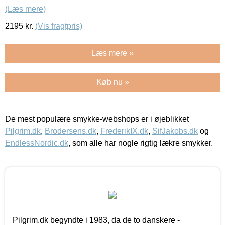
(Læs mere)
2195
kr.
(Vis fragtpris)
Læs mere »
Køb nu »
De mest populære smykke-webshops er i øjeblikket
Pilgrim.dk
,
Brodersens.dk
,
FrederikIX.dk
,
SifJakobs.dk
og
EndlessNordic.dk
, som alle har nogle rigtig lækre smykker.
Pilgrim.dk begyndte i 1983, da de to danskere -