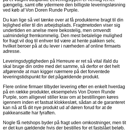
gængelig, samt ofte ydermere den billigste leveringsløsning
ved køb af Von Doren Runde Purple.
Du kan lige så vel tænke over at få produkterne bragt til din
lejlighed eller til din arbejdsplads. Fragtmetoden viser sig
undertiden en anelse mere bekostelig, men omvendt
ualmindeligt fremkommelig. Den mest betalelige mulighed
for fragt vil dog til enhver tid være at hente pakken selv,
hvilket beroer på at du lever i nærheden af online firmaets
adresse.
Leveringsdygtigheden på Herreure er ret så vital ifald du
skal bruge din ordre med det samme, så derfor er det helt
afgørende at man kigger nærmere på det forventede
leveringstidspunkt for det pågældende produkt.
Flere online firmaer tilbyder levering efter en enkelt hverdag
på en række produkter, eksempelvis Von Doren Runde
Purple, som alligevel stiller krav om at bestillingen køres
igennem inden et fastsat klokkeslæt, sådan at de garanteret
kan nå at få dit nye produkt ud af døren forud for at de
pakkeansatte har fyraften.
Nogle få netshops byder på fragt uden omkostninger, men tit
er det kun gældende hvis der bestilles for et fastslået beløb.