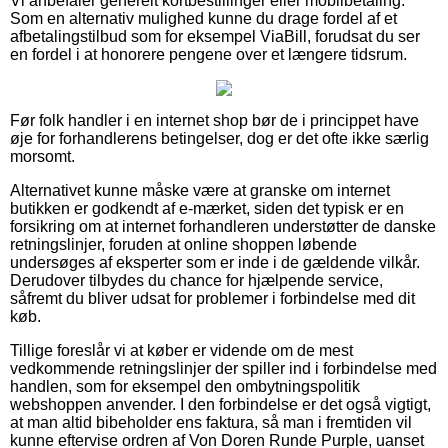
Vi anbefaler generelt kortbestillinger eller mobilbetaling.
Som en alternativ mulighed kunne du drage fordel af et
afbetalingstilbud som for eksempel ViaBill, forudsat du ser
en fordel i at honorere pengene over et længere tidsrum.
Før folk handler i en internet shop bør de i princippet have
øje for forhandlerens betingelser, dog er det ofte ikke særlig
morsomt.
Alternativet kunne måske være at granske om internet
butikken er godkendt af e-mærket, siden det typisk er en
forsikring om at internet forhandleren understøtter de danske
retningslinjer, foruden at online shoppen løbende
undersøges af eksperter som er inde i de gældende vilkår.
Derudover tilbydes du chance for hjælpende service,
såfremt du bliver udsat for problemer i forbindelse med dit
køb.
Tillige foreslår vi at køber er vidende om de mest
vedkommende retningslinjer der spiller ind i forbindelse med
handlen, som for eksempel den ombytningspolitik
webshoppen anvender. I den forbindelse er det også vigtigt,
at man altid bibeholder ens faktura, så man i fremtiden vil
kunne eftervise ordren af Von Doren Runde Purple, uanset