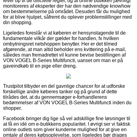
lever op til de officielle regler, og at online butikken jævnligt
monitoreres af eksperter der har den nødvendige knowhow
om bestemmelserne på området. Desuden får du mulighed
for at blive hjulpet, såfremt du oplever problemstillinger med
din shopping.
Ligeledes foreslår vi at køberen er hensynstagende til de
fundamentale vilkår der gælder for handlen, fx hvilken
ombytningsret netshoppen benytter. Her er det tilmed
afgørende, at man altid beholder ens kvittering på e-mail,
således man fremadrettet vil kunne bevise bestillingen af
VON VOGEL B-Series Multifuncti, uanset om man er på
gaveindkøb til en pige eller dreng.
Trustpilot tilbyder en del gavnlige chancer for at udforske
forskellige andre køberes tanker og på grund af dette
tilrådes det, at du gennemsøger e-forhandlerens
bedømmelser af VON VOGEL B-Series Multifuncti inden du
shopper.
Facebook bringer dig lige så vel adskillige fine løsninger til
at få en idé om e-butikkens popularitet. I øvrigt ser vi faktisk
online outlets som giver kunderne mulighed for at give en
omtale af deres købsoplevelse, som ligeledes bør drages