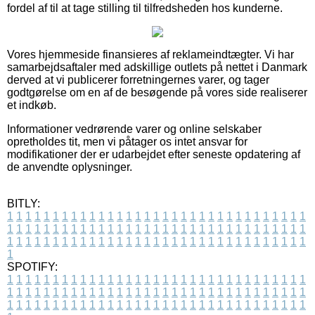
fordel af til at tage stilling til tilfredsheden hos kunderne.
Vores hjemmeside finansieres af reklameindtægter. Vi har
samarbejdsaftaler med adskillige outlets på nettet i Danmark
derved at vi publicerer forretningernes varer, og tager
godtgørelse om en af de besøgende på vores side realiserer
et indkøb.
Informationer vedrørende varer og online selskaber
opretholdes tit, men vi påtager os intet ansvar for
modifikationer der er udarbejdet efter seneste opdatering af
de anvendte oplysninger.
BITLY:
1
1
1
1
1
1
1
1
1
1
1
1
1
1
1
1
1
1
1
1
1
1
1
1
1
1
1
1
1
1
1
1
1
1
1
1
1
1
1
1
1
1
1
1
1
1
1
1
1
1
1
1
1
1
1
1
1
1
1
1
1
1
1
1
1
1
1
1
1
1
1
1
1
1
1
1
1
1
1
1
1
1
1
1
1
1
1
1
1
1
1
1
1
1
1
1
1
1
1
1
SPOTIFY:
1
1
1
1
1
1
1
1
1
1
1
1
1
1
1
1
1
1
1
1
1
1
1
1
1
1
1
1
1
1
1
1
1
1
1
1
1
1
1
1
1
1
1
1
1
1
1
1
1
1
1
1
1
1
1
1
1
1
1
1
1
1
1
1
1
1
1
1
1
1
1
1
1
1
1
1
1
1
1
1
1
1
1
1
1
1
1
1
1
1
1
1
1
1
1
1
1
1
1