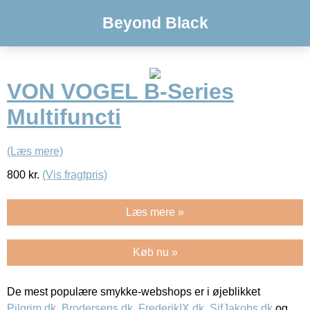
Beyond Black
VON VOGEL B-Series
Multifuncti
(Læs mere)
800
kr.
(Vis fragtpris)
Læs mere »
Køb nu »
De mest populære smykke-webshops er i øjeblikket
Pilgrim.dk
,
Brodersens.dk
,
FrederikIX.dk
,
SifJakobs.dk
og