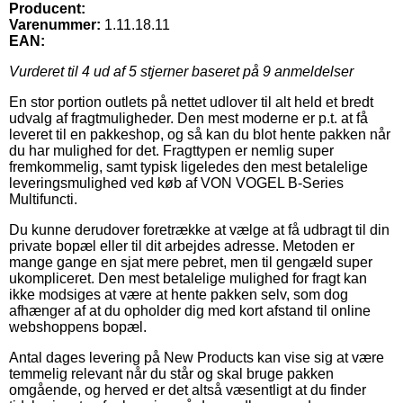
Producent:
Varenummer:
1.11.18.11
EAN:
Vurderet til
4
ud af 5 stjerner baseret på
9
anmeldelser
En stor portion outlets på nettet udlover til alt held et bredt
udvalg af fragtmuligheder. Den mest moderne er p.t. at få
leveret til en pakkeshop, og så kan du blot hente pakken når
du har mulighed for det. Fragttypen er nemlig super
fremkommelig, samt typisk ligeledes den mest betalelige
leveringsmulighed ved køb af VON VOGEL B-Series
Multifuncti.
Du kunne derudover foretrække at vælge at få udbragt til din
private bopæl eller til dit arbejdes adresse. Metoden er
mange gange en sjat mere pebret, men til gengæld super
ukompliceret. Den mest betalelige mulighed for fragt kan
ikke modsiges at være at hente pakken selv, som dog
afhænger af at du opholder dig med kort afstand til online
webshoppens bopæl.
Antal dages levering på New Products kan vise sig at være
temmelig relevant når du står og skal bruge pakken
omgående, og herved er det altså væsentligt at du finder