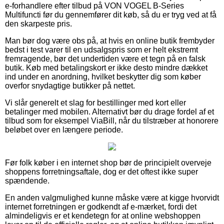
e-forhandlere efter tilbud på VON VOGEL B-Series
Multifuncti før du gennemfører dit køb, så du er tryg ved at få
den skarpeste pris.
Man bør dog være obs på, at hvis en online butik frembyder
bedst i test varer til en udsalgspris som er helt ekstremt
fremragende, bør det undertiden være et tegn på en falsk
butik. Køb med betalingskort er ikke desto mindre dækket
ind under en anordning, hvilket beskytter dig som køber
overfor snydagtige butikker på nettet.
Vi slår generelt et slag for bestillinger med kort eller
betalinger med mobilen. Alternativt bør du drage fordel af et
tilbud som for eksempel ViaBill, når du tilstræber at honorere
beløbet over en længere periode.
Før folk køber i en internet shop bør de principielt overveje
shoppens forretningsaftale, dog er det oftest ikke super
spændende.
En anden valgmulighed kunne måske være at kigge hvorvidt
internet forretningen er godkendt af e-mærket, fordi det
almindeligvis er et kendetegn for at online webshoppen