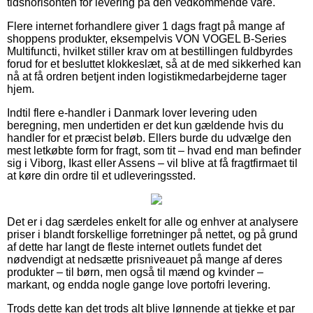
tidshorisonten for levering på den vedkommende vare.
Flere internet forhandlere giver 1 dags fragt på mange af
shoppens produkter, eksempelvis VON VOGEL B-Series
Multifuncti, hvilket stiller krav om at bestillingen fuldbyrdes
forud for et besluttet klokkeslæt, så at de med sikkerhed kan
nå at få ordren betjent inden logistikmedarbejderne tager
hjem.
Indtil flere e-handler i Danmark lover levering uden
beregning, men undertiden er det kun gældende hvis du
handler for et præcist beløb. Ellers burde du udvælge den
mest letkøbte form for fragt, som tit – hvad end man befinder
sig i Viborg, Ikast eller Assens – vil blive at få fragtfirmaet til
at køre din ordre til et udleveringssted.
Det er i dag særdeles enkelt for alle og enhver at analysere
priser i blandt forskellige forretninger på nettet, og på grund
af dette har langt de fleste internet outlets fundet det
nødvendigt at nedsætte prisniveauet på mange af deres
produkter – til børn, men også til mænd og kvinder –
markant, og endda nogle gange love portofri levering.
Trods dette kan det trods alt blive lønnende at tjekke et par