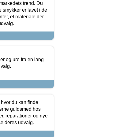
markedets trend. Du
e smykker er lavet i de
ter, et materiale der
udvalg.
 og ure fra en lang
dvalg.
 hvor du kan finde
terne guldsmed hos
r, reparationer og nye
se deres udvalg.