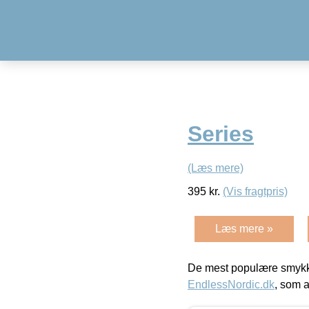
Series
(Læs mere)
395
kr.
(Vis fragtpris)
Læs mere »
De mest populære smykk
EndlessNordic.dk
, som a