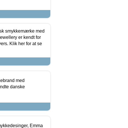
dansk smykkemærke med
ewellery er kendt for
ers. Klik her for at se
kkebrand med
ndte danske
mykkedesinger, Emma