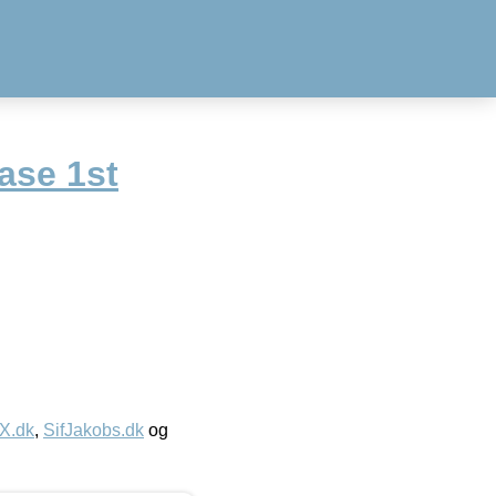
se 1st
IX.dk
,
SifJakobs.dk
og