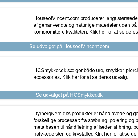
HouseofVincent.com producerer langt størstede
af genanvendte og naturlige materialer uden p
kompromittere kvaliteten. Klik her for at se dere
Se udvalget på HouseofVincent.com
HCSmykker.dk sælger både ure, smykker, pierc
accessories. Klik her for at se deres udvalg.
Se udvalget på HCSmykker.dk
DyrbergKern.dks produkter er håndlavede og 
forskellige processer: fra støbning, polering og
metalbasen til håndfletning af læder, slibning, p
halv-ædelsten og krystaller. Klik her for at se de