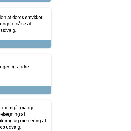
len af deres smykker
å nogen måde at
s udvalg.
inger og andre
gennemgår mange
 belægning af
olering og montering af
res udvalg.