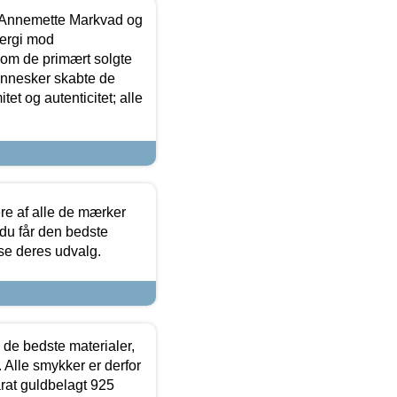
- Annemette Markvad og
ergi mod
som de primært solgte
mennesker skabte de
et og autenticitet; alle
.
re af alle de mærker
 du får den bedste
 se deres udvalg.
 de bedste materialer,
 Alle smykker er derfor
arat guldbelagt 925