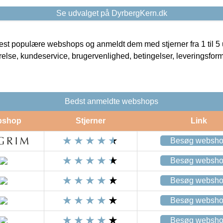
Se udvalget på DyrbergKern.dk
t populære webshops og anmeldt dem med stjerner fra 1 til 5 ud
rrelse, kundeservice, brugervenlighed, betingelser, leveringsfor
Bedst anmeldte webshops
bshop
Stjerner
Link
Besøg websh
Besøg websh
Besøg websh
Besøg websh
Besøg websh