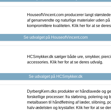
HouseofVincent.com producerer langt størstede
af genanvendte og naturlige materialer uden p
kompromittere kvaliteten. Klik her for at se dere
Se udvalget på HouseofVincent.com
HCSmykker.dk sælger både ure, smykker, pierc
accessories. Klik her for at se deres udvalg.
Se udvalget på HCSmykker.dk
DyrbergKern.dks produkter er håndlavede og 
forskellige processer: fra støbning, polering og
metalbasen til håndfletning af læder, slibning, p
halv-ædelsten og krystaller. Klik her for at se de