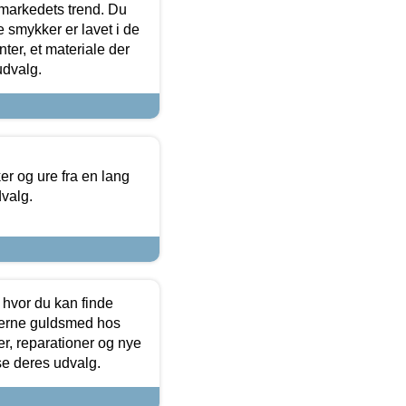
markedets trend. Du
e smykker er lavet i de
ter, et materiale der
udvalg.
 og ure fra en lang
dvalg.
 hvor du kan finde
terne guldsmed hos
r, reparationer og nye
se deres udvalg.