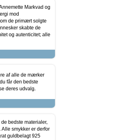
- Annemette Markvad og
ergi mod
som de primært solgte
mennesker skabte de
et og autenticitet; alle
.
re af alle de mærker
 du får den bedste
 se deres udvalg.
 de bedste materialer,
 Alle smykker er derfor
arat guldbelagt 925