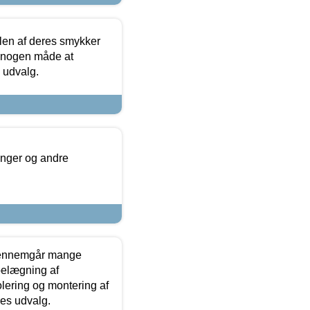
len af deres smykker
å nogen måde at
s udvalg.
inger og andre
gennemgår mange
 belægning af
olering og montering af
res udvalg.