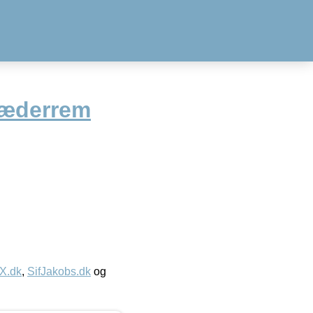
æderrem
IX.dk
,
SifJakobs.dk
og