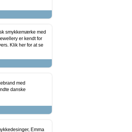
dansk smykkemærke med
ewellery er kendt for
ers. Klik her for at se
kkebrand med
ndte danske
mykkedesinger, Emma