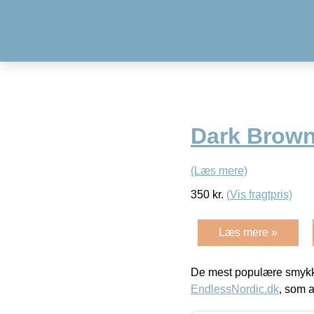
Dark Brow
(Læs mere)
350
kr.
(Vis fragtpris)
Læs mere »
De mest populære smykk
EndlessNordic.dk
, som a