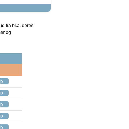
 fra bl.a. deres
mer og
op
op
op
op
op