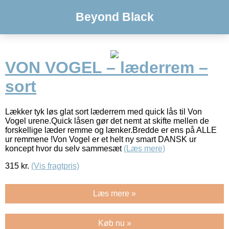
Beyond Black
VON VOGEL – læderrem –
sort
Lækker tyk løs glat sort læderrem med quick lås til Von
Vogel urene.Quick låsen gør det nemt at skifte mellen de
forskellige læder remme og lænker.Bredde er ens på ALLE
ur remmene !Von Vogel er et helt ny smart DANSK ur
koncept hvor du selv sammesæt
(Læs mere)
315
kr.
(Vis fragtpris)
Læs mere »
Køb nu »