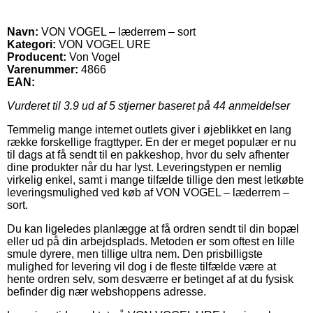
Navn:
VON VOGEL – læderrem – sort
Kategori:
VON VOGEL URE
Producent:
Von Vogel
Varenummer:
4866
EAN:
Vurderet til
3.9
ud af 5 stjerner baseret på
44
anmeldelser
Temmelig mange internet outlets giver i øjeblikket en lang
række forskellige fragttyper. En der er meget populær er nu
til dags at få sendt til en pakkeshop, hvor du selv afhenter
dine produkter når du har lyst. Leveringstypen er nemlig
virkelig enkel, samt i mange tilfælde tillige den mest letkøbte
leveringsmulighed ved køb af VON VOGEL – læderrem –
sort.
Du kan ligeledes planlægge at få ordren sendt til din bopæl
eller ud på din arbejdsplads. Metoden er som oftest en lille
smule dyrere, men tillige ultra nem. Den prisbilligste
mulighed for levering vil dog i de fleste tilfælde være at
hente ordren selv, som desværre er betinget af at du fysisk
befinder dig nær webshoppens adresse.