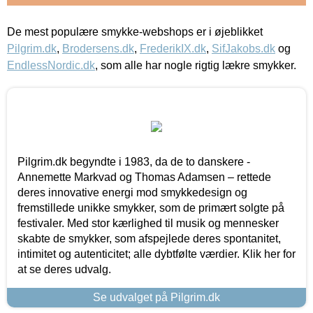
De mest populære smykke-webshops er i øjeblikket
Pilgrim.dk
,
Brodersens.dk
,
FrederikIX.dk
,
SifJakobs.dk
og
EndlessNordic.dk
, som alle har nogle rigtig lækre smykker.
Pilgrim.dk begyndte i 1983, da de to danskere -
Annemette Markvad og Thomas Adamsen – rettede
deres innovative energi mod smykkedesign og
fremstillede unikke smykker, som de primært solgte på
festivaler. Med stor kærlighed til musik og mennesker
skabte de smykker, som afspejlede deres spontanitet,
intimitet og autenticitet; alle dybtfølte værdier. Klik her for
at se deres udvalg.
Se udvalget på Pilgrim.dk