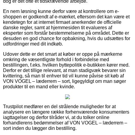
dog er det ofte et tidskrævende arbejde.
En nem løsning kunne derfor være at kontrollere om e-
shoppen er godkendt af e-mærket, eftersom det kan være et
kendetegn for at internet firmaet anerkender de officielle
danske regler, samt at hjemmesiden tit evalueres af
eksperter som forstår bestemmelserne på området. Dette er
desuden en god chance for opbakning, hvis du udsættes for
udfordringer med dit indkøb.
Udover dette er det smart at køber er oppe på mærkerne
omkring de væsentligste forhold i forbindelse med
bestillingen, f.eks. hvilken byttepolitik e-butikken kører med.
Derfor er det tillige relevant, at man stadigvæk bevarer sin
kvittering, så man til enhver tid vil kunne påvise sit køb af
VON VOGEL – læderrem – sort, ligegyldigt om man søger
produkter til en mand eller kvinde.
Trustpilot medfører en del strålende muligheder for at
analysere en længere række forhenværende konsumenters
iagttagelser og derfor tilråder vi, at du tolker online
forhandlerens bedømmelser af VON VOGEL – læderrem –
sort inden du lægger din bestilling.