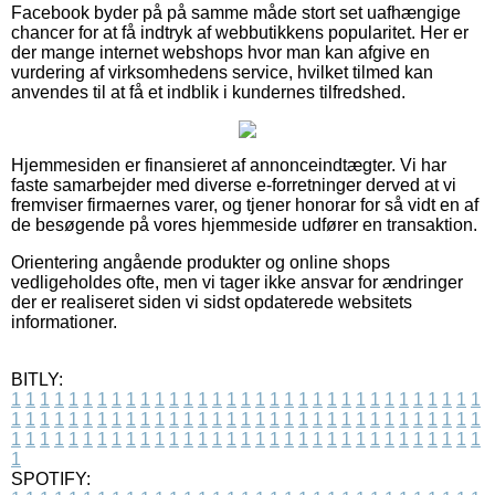
Facebook byder på på samme måde stort set uafhængige
chancer for at få indtryk af webbutikkens popularitet. Her er
der mange internet webshops hvor man kan afgive en
vurdering af virksomhedens service, hvilket tilmed kan
anvendes til at få et indblik i kundernes tilfredshed.
Hjemmesiden er finansieret af annonceindtægter. Vi har
faste samarbejder med diverse e-forretninger derved at vi
fremviser firmaernes varer, og tjener honorar for så vidt en af
de besøgende på vores hjemmeside udfører en transaktion.
Orientering angående produkter og online shops
vedligeholdes ofte, men vi tager ikke ansvar for ændringer
der er realiseret siden vi sidst opdaterede websitets
informationer.
BITLY:
1
1
1
1
1
1
1
1
1
1
1
1
1
1
1
1
1
1
1
1
1
1
1
1
1
1
1
1
1
1
1
1
1
1
1
1
1
1
1
1
1
1
1
1
1
1
1
1
1
1
1
1
1
1
1
1
1
1
1
1
1
1
1
1
1
1
1
1
1
1
1
1
1
1
1
1
1
1
1
1
1
1
1
1
1
1
1
1
1
1
1
1
1
1
1
1
1
1
1
1
SPOTIFY: