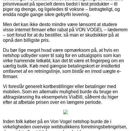
prisniveauet på specielt deres bedst i test produkter – til
piger og drenge, og ligeledes til voksne – betragteligt, og
endda nogle gange sikre gebyrfri levering.
Men det kan ikke desto mindre være lønsomt at studere
visse internet firmaer efter rabat på VON VOGEL – læderrem
– sort forud for at du bestiller, så man er skudsikker på at
opnå den billigste pris.
Du bør lige meget hvad være opmærksom på, at hvis en
netshop udbyder varer til salg for en udsalgspris som kan
virke hamrende letkøbt, kan det tit være et fingerpeg om en
uærlig butik. Køb med gængse betalingskort er imidlertid
omfavnet af en retningslinje, som bistår en imod uægte e-
firmaer.
Vi foreslår generelt kortbestillinger eller betalinger med
mobilen. Som en alternativ mulighed burde du bruge en
afdragsløsning fra eksempelvis ViaBill, såfremt du higer
efter at afbetale prisen over en længere periode.
Inden folk køber på en Von Vogel netshop burde de i
virkeligheden overveje webbutikkens forretningsbetingelser,