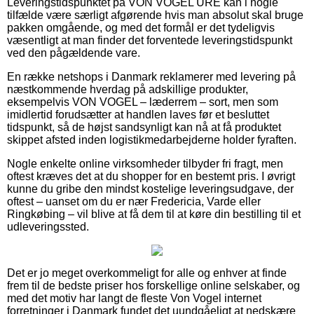
Leveringstidspunktet på VON VOGEL URE kan i nogle
tilfælde være særligt afgørende hvis man absolut skal bruge
pakken omgående, og med det formål er det tydeligvis
væsentligt at man finder det forventede leveringstidspunkt
ved den pågældende vare.
En række netshops i Danmark reklamerer med levering på
næstkommende hverdag på adskillige produkter,
eksempelvis VON VOGEL – læderrem – sort, men som
imidlertid forudsætter at handlen laves før et besluttet
tidspunkt, så de højst sandsynligt kan nå at få produktet
skippet afsted inden logistikmedarbejderne holder fyraften.
Nogle enkelte online virksomheder tilbyder fri fragt, men
oftest kræves det at du shopper for en bestemt pris. I øvrigt
kunne du gribe den mindst kostelige leveringsudgave, der
oftest – uanset om du er nær Fredericia, Varde eller
Ringkøbing – vil blive at få dem til at køre din bestilling til et
udleveringssted.
Det er jo meget overkommeligt for alle og enhver at finde
frem til de bedste priser hos forskellige online selskaber, og
med det motiv har langt de fleste Von Vogel internet
forretninger i Danmark fundet det uundgåeligt at nedskære