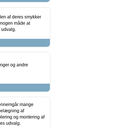
len af deres smykker
å nogen måde at
s udvalg.
inger og andre
gennemgår mange
 belægning af
olering og montering af
res udvalg.