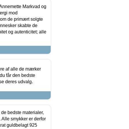
- Annemette Markvad og
ergi mod
som de primært solgte
mennesker skabte de
et og autenticitet; alle
.
re af alle de mærker
 du får den bedste
 se deres udvalg.
 de bedste materialer,
 Alle smykker er derfor
arat guldbelagt 925