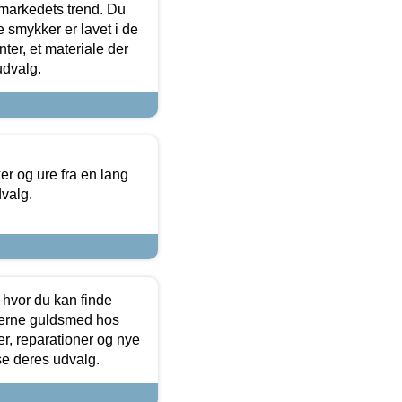
markedets trend. Du
e smykker er lavet i de
ter, et materiale der
udvalg.
 og ure fra en lang
dvalg.
 hvor du kan finde
terne guldsmed hos
r, reparationer og nye
se deres udvalg.