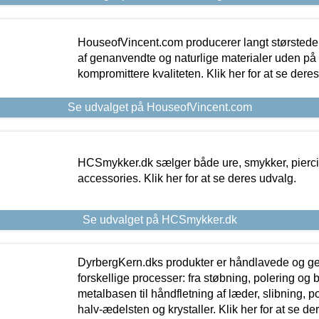
HouseofVincent.com producerer langt størstede
af genanvendte og naturlige materialer uden p
kompromittere kvaliteten. Klik her for at se dere
Se udvalget på HouseofVincent.com
HCSmykker.dk sælger både ure, smykker, pierc
accessories. Klik her for at se deres udvalg.
Se udvalget på HCSmykker.dk
DyrbergKern.dks produkter er håndlavede og 
forskellige processer: fra støbning, polering og
metalbasen til håndfletning af læder, slibning, p
halv-ædelsten og krystaller. Klik her for at se de