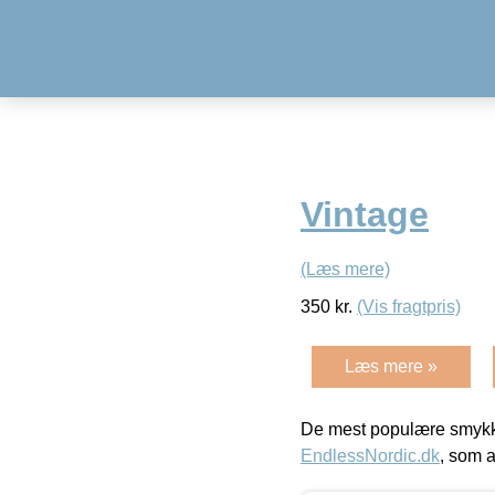
Vintage
(Læs mere)
350
kr.
(Vis fragtpris)
Læs mere »
De mest populære smykk
EndlessNordic.dk
, som a