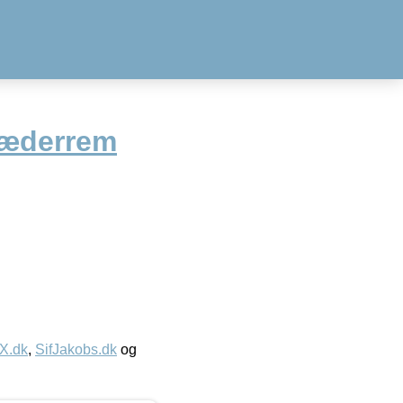
æderrem
IX.dk
,
SifJakobs.dk
og