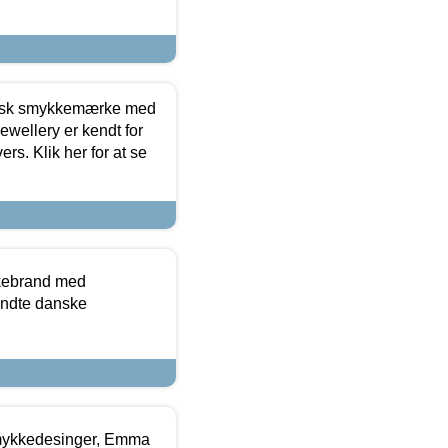
dansk smykkemærke med
ewellery er kendt for
ers. Klik her for at se
kkebrand med
ndte danske
mykkedesinger, Emma