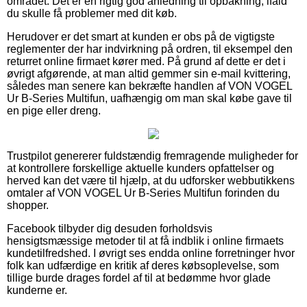
området. Det er en rigtig god anledning til opbakning, ifald
du skulle få problemer med dit køb.
Herudover er det smart at kunden er obs på de vigtigste
reglementer der har indvirkning på ordren, til eksempel den
returret online firmaet kører med. På grund af dette er det i
øvrigt afgørende, at man altid gemmer sin e-mail kvittering,
således man senere kan bekræfte handlen af VON VOGEL
Ur B-Series Multifun, uafhængig om man skal købe gave til
en pige eller dreng.
Trustpilot genererer fuldstændig fremragende muligheder for
at kontrollere forskellige aktuelle kunders opfattelser og
herved kan det være til hjælp, at du udforsker webbutikkens
omtaler af VON VOGEL Ur B-Series Multifun forinden du
shopper.
Facebook tilbyder dig desuden forholdsvis
hensigtsmæssige metoder til at få indblik i online firmaets
kundetilfredshed. I øvrigt ses endda online forretninger hvor
folk kan udfærdige en kritik af deres købsoplevelse, som
tillige burde drages fordel af til at bedømme hvor glade
kunderne er.