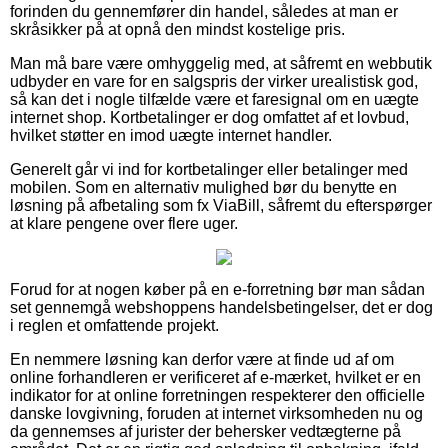
forinden du gennemfører din handel, således at man er
skråsikker på at opnå den mindst kostelige pris.
Man må bare være omhyggelig med, at såfremt en webbutik
udbyder en vare for en salgspris der virker urealistisk god,
så kan det i nogle tilfælde være et faresignal om en uægte
internet shop. Kortbetalinger er dog omfattet af et lovbud,
hvilket støtter en imod uægte internet handler.
Generelt går vi ind for kortbetalinger eller betalinger med
mobilen. Som en alternativ mulighed bør du benytte en
løsning på afbetaling som fx ViaBill, såfremt du efterspørger
at klare pengene over flere uger.
Forud for at nogen køber på en e-forretning bør man sådan
set gennemgå webshoppens handelsbetingelser, det er dog
i reglen et omfattende projekt.
En nemmere løsning kan derfor være at finde ud af om
online forhandleren er verificeret af e-mærket, hvilket er en
indikator for at online forretningen respekterer den officielle
danske lovgivning, foruden at internet virksomheden nu og
da gennemses af jurister der behersker vedtægterne på