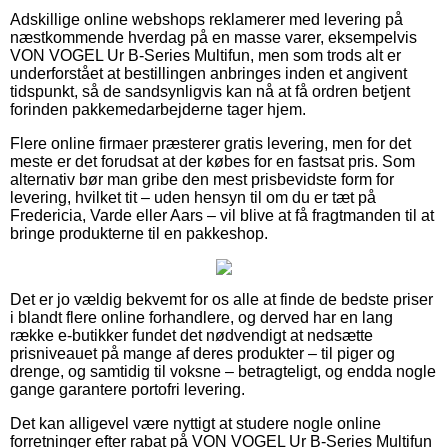
Adskillige online webshops reklamerer med levering på
næstkommende hverdag på en masse varer, eksempelvis
VON VOGEL Ur B-Series Multifun, men som trods alt er
underforstået at bestillingen anbringes inden et angivent
tidspunkt, så de sandsynligvis kan nå at få ordren betjent
forinden pakkemedarbejderne tager hjem.
Flere online firmaer præsterer gratis levering, men for det
meste er det forudsat at der købes for en fastsat pris. Som
alternativ bør man gribe den mest prisbevidste form for
levering, hvilket tit – uden hensyn til om du er tæt på
Fredericia, Varde eller Aars – vil blive at få fragtmanden til at
bringe produkterne til en pakkeshop.
Det er jo vældig bekvemt for os alle at finde de bedste priser
i blandt flere online forhandlere, og derved har en lang
række e-butikker fundet det nødvendigt at nedsætte
prisniveauet på mange af deres produkter – til piger og
drenge, og samtidig til voksne – betragteligt, og endda nogle
gange garantere portofri levering.
Det kan alligevel være nyttigt at studere nogle online
forretninger efter rabat på VON VOGEL Ur B-Series Multifun