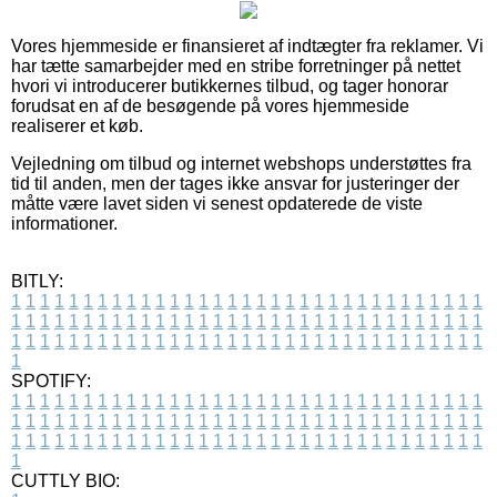
Vores hjemmeside er finansieret af indtægter fra reklamer. Vi
har tætte samarbejder med en stribe forretninger på nettet
hvori vi introducerer butikkernes tilbud, og tager honorar
forudsat en af de besøgende på vores hjemmeside
realiserer et køb.
Vejledning om tilbud og internet webshops understøttes fra
tid til anden, men der tages ikke ansvar for justeringer der
måtte være lavet siden vi senest opdaterede de viste
informationer.
BITLY:
1
1
1
1
1
1
1
1
1
1
1
1
1
1
1
1
1
1
1
1
1
1
1
1
1
1
1
1
1
1
1
1
1
1
1
1
1
1
1
1
1
1
1
1
1
1
1
1
1
1
1
1
1
1
1
1
1
1
1
1
1
1
1
1
1
1
1
1
1
1
1
1
1
1
1
1
1
1
1
1
1
1
1
1
1
1
1
1
1
1
1
1
1
1
1
1
1
1
1
1
SPOTIFY:
1
1
1
1
1
1
1
1
1
1
1
1
1
1
1
1
1
1
1
1
1
1
1
1
1
1
1
1
1
1
1
1
1
1
1
1
1
1
1
1
1
1
1
1
1
1
1
1
1
1
1
1
1
1
1
1
1
1
1
1
1
1
1
1
1
1
1
1
1
1
1
1
1
1
1
1
1
1
1
1
1
1
1
1
1
1
1
1
1
1
1
1
1
1
1
1
1
1
1
1
CUTTLY BIO: