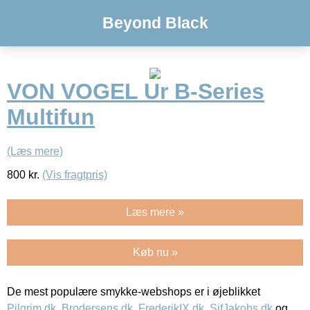
Beyond Black
VON VOGEL Ur B-Series
Multifun
(Læs mere)
800
kr.
(Vis fragtpris)
Læs mere »
Køb nu »
De mest populære smykke-webshops er i øjeblikket
Pilgrim.dk
,
Brodersens.dk
,
FrederikIX.dk
,
SifJakobs.dk
og