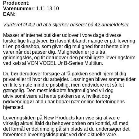
Producent:
Varenummer:
1.11.18.10
EAN:
Vurderet til
4.2
ud af 5 stjerner baseret på
42
anmeldelser
Masser af internet butikker udlover i vore dage diverse
forskellige fragttyper. En favorit iblandt mange er p.t. levering
til en pakkeshop, som giver dig mulighed for at hente dine
varer når det passer dig. Muligheden er jo ultra
gnidningsløs, og tit derudover den prisbilligste leveringsform
ved køb af VON VOGEL Ur B-Series Multifun.
Du bør derudover forsøge at få pakken sendt hjem til dig
privat eller til hvor du arbejder. Løsningen bliver somme tider
en lille smule mindre prisbillig, men endvidere ret så let
gængelig. Den mest letkøbte fragtmulighed vil dog
utvivlsomt være at hente pakken selv, hvilket dog
nødvendiggør at du har bopæl nær online forretningens
hjemsted.
Leveringstiden på New Products kan vise sig at være
virkelig aktuel ifald du behøver ordren om kort tid, så med
det formål er det rimelig på sin plads at du undersøger det
forventede leveringstidspunkt ved den aktuelle vare.