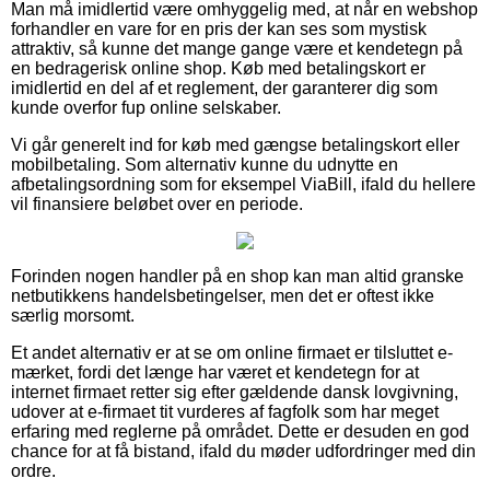
Man må imidlertid være omhyggelig med, at når en webshop
forhandler en vare for en pris der kan ses som mystisk
attraktiv, så kunne det mange gange være et kendetegn på
en bedragerisk online shop. Køb med betalingskort er
imidlertid en del af et reglement, der garanterer dig som
kunde overfor fup online selskaber.
Vi går generelt ind for køb med gængse betalingskort eller
mobilbetaling. Som alternativ kunne du udnytte en
afbetalingsordning som for eksempel ViaBill, ifald du hellere
vil finansiere beløbet over en periode.
Forinden nogen handler på en shop kan man altid granske
netbutikkens handelsbetingelser, men det er oftest ikke
særlig morsomt.
Et andet alternativ er at se om online firmaet er tilsluttet e-
mærket, fordi det længe har været et kendetegn for at
internet firmaet retter sig efter gældende dansk lovgivning,
udover at e-firmaet tit vurderes af fagfolk som har meget
erfaring med reglerne på området. Dette er desuden en god
chance for at få bistand, ifald du møder udfordringer med din
ordre.