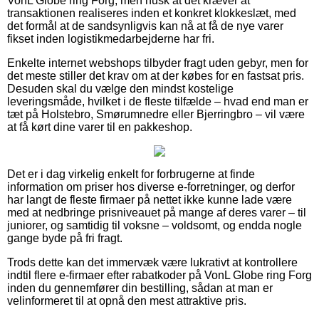
VonL Globe ring Forg, men husk at det kræver at
transaktionen realiseres inden et konkret klokkeslæt, med
det formål at de sandsynligvis kan nå at få de nye varer
fikset inden logistikmedarbejderne har fri.
Enkelte internet webshops tilbyder fragt uden gebyr, men for
det meste stiller det krav om at der købes for en fastsat pris.
Desuden skal du vælge den mindst kostelige
leveringsmåde, hvilket i de fleste tilfælde – hvad end man er
tæt på Holstebro, Smørumnedre eller Bjerringbro – vil være
at få kørt dine varer til en pakkeshop.
Det er i dag virkelig enkelt for forbrugerne at finde
information om priser hos diverse e-forretninger, og derfor
har langt de fleste firmaer på nettet ikke kunne lade være
med at nedbringe prisniveauet på mange af deres varer – til
juniorer, og samtidig til voksne – voldsomt, og endda nogle
gange byde på fri fragt.
Trods dette kan det immervæk være lukrativt at kontrollere
indtil flere e-firmaer efter rabatkoder på VonL Globe ring Forg
inden du gennemfører din bestilling, sådan at man er
velinformeret til at opnå den mest attraktive pris.