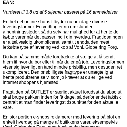
EAN:
Vurderet til
3.8
ud af 5 stjerner baseret på
16
anmeldelser
En hel del online shops tilbyder nu om dage diverse
leveringsformer. En yndling er nu om stunder
afhentningssteder, så du selv har mulighed for at hente de
købte varer når det passer ind i din hverdag. Fragtløsningen
er altså vældig ukompliceret, samt tit endda den mest
letkøbte type af levering ved køb af VonL Globe ring Forg.
Du kan på samme måde foretrække at vælge at få sendt
hjem til hvor du bor eller til når du er på job. Leveringsformen
viser sig jævnligt en tand mindre prisbillig, men desuden ret
ukompliceret. Den prisbilligste fragttype er unægtelig at
hente produkterne selv, som jo kræver at du er lige ved
internet shoppens hjemsted.
Fragttiden på OUTLET er særligt aktuel forudsat du absolut
skal bruge pakken inden for få dage, så derfor er det faktisk
centralt at man finder leveringstidspunktet for den aktuelle
vare.
En stor portion e-shops reklamerer med levering på blot en
enkelt hverdag på mange af butikkens varer, eksempelvis