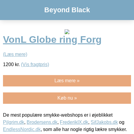
Beyond Black
VonL Globe ring Forg
(Læs mere)
1200
kr.
(Vis fragtpris)
Læs mere »
Køb nu »
De mest populære smykke-webshops er i øjeblikket
Pilgrim.dk
,
Brodersens.dk
,
FrederikIX.dk
,
SifJakobs.dk
og
EndlessNordic.dk
, som alle har nogle rigtig lækre smykker.