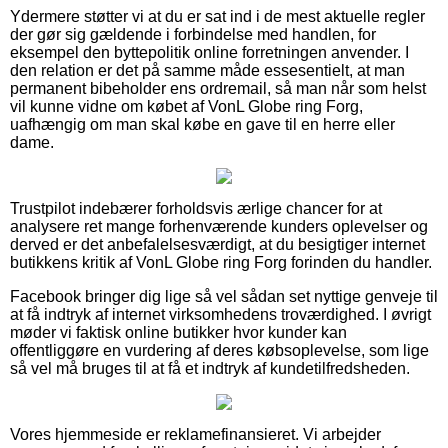
Ydermere støtter vi at du er sat ind i de mest aktuelle regler
der gør sig gældende i forbindelse med handlen, for
eksempel den byttepolitik online forretningen anvender. I
den relation er det på samme måde essesentielt, at man
permanent bibeholder ens ordremail, så man når som helst
vil kunne vidne om købet af VonL Globe ring Forg,
uafhængig om man skal købe en gave til en herre eller
dame.
Trustpilot indebærer forholdsvis ærlige chancer for at
analysere ret mange forhenværende kunders oplevelser og
derved er det anbefalelsesværdigt, at du besigtiger internet
butikkens kritik af VonL Globe ring Forg forinden du handler.
Facebook bringer dig lige så vel sådan set nyttige genveje til
at få indtryk af internet virksomhedens troværdighed. I øvrigt
møder vi faktisk online butikker hvor kunder kan
offentliggøre en vurdering af deres købsoplevelse, som lige
så vel må bruges til at få et indtryk af kundetilfredsheden.
Vores hjemmeside er reklamefinansieret. Vi arbejder