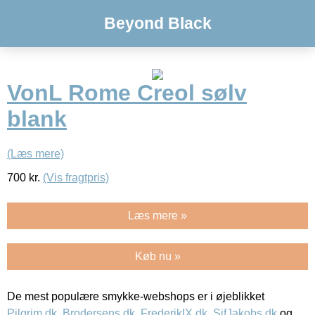
Beyond Black
VonL Rome Creol sølv
blank
(Læs mere)
700
kr.
(Vis fragtpris)
Læs mere »
Køb nu »
De mest populære smykke-webshops er i øjeblikket
Pilgrim.dk
,
Brodersens.dk
,
FrederikIX.dk
,
SifJakobs.dk
og