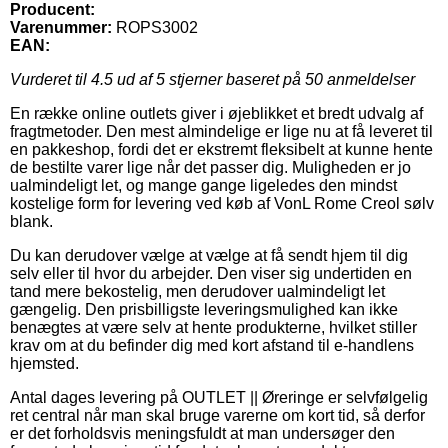
Producent:
Varenummer:
ROPS3002
EAN:
Vurderet til
4.5
ud af 5 stjerner baseret på
50
anmeldelser
En række online outlets giver i øjeblikket et bredt udvalg af
fragtmetoder. Den mest almindelige er lige nu at få leveret til
en pakkeshop, fordi det er ekstremt fleksibelt at kunne hente
de bestilte varer lige når det passer dig. Muligheden er jo
ualmindeligt let, og mange gange ligeledes den mindst
kostelige form for levering ved køb af VonL Rome Creol sølv
blank.
Du kan derudover vælge at vælge at få sendt hjem til dig
selv eller til hvor du arbejder. Den viser sig undertiden en
tand mere bekostelig, men derudover ualmindeligt let
gængelig. Den prisbilligste leveringsmulighed kan ikke
benægtes at være selv at hente produkterne, hvilket stiller
krav om at du befinder dig med kort afstand til e-handlens
hjemsted.
Antal dages levering på OUTLET || Øreringe er selvfølgelig
ret central når man skal bruge varerne om kort tid, så derfor
er det forholdsvis meningsfuldt at man undersøger den