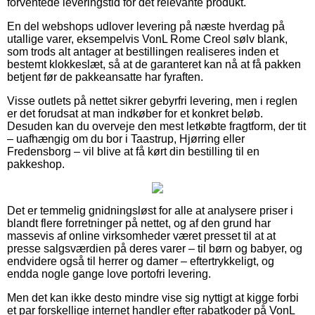
forventede leveringstid for det relevante produkt.
En del webshops udlover levering på næste hverdag på
utallige varer, eksempelvis VonL Rome Creol sølv blank,
som trods alt antager at bestillingen realiseres inden et
bestemt klokkeslæt, så at de garanteret kan nå at få pakken
betjent før de pakkeansatte har fyraften.
Visse outlets på nettet sikrer gebyrfri levering, men i reglen
er det forudsat at man indkøber for et konkret beløb.
Desuden kan du overveje den mest letkøbte fragtform, der tit
– uafhængig om du bor i Taastrup, Hjørring eller
Fredensborg – vil blive at få kørt din bestilling til en
pakkeshop.
Det er temmelig gnidningsløst for alle at analysere priser i
blandt flere forretninger på nettet, og af den grund har
massevis af online virksomheder været presset til at at
presse salgsværdien på deres varer – til børn og babyer, og
endvidere også til herrer og damer – eftertrykkeligt, og
endda nogle gange love portofri levering.
Men det kan ikke desto mindre vise sig nyttigt at kigge forbi
et par forskellige internet handler efter rabatkoder på VonL