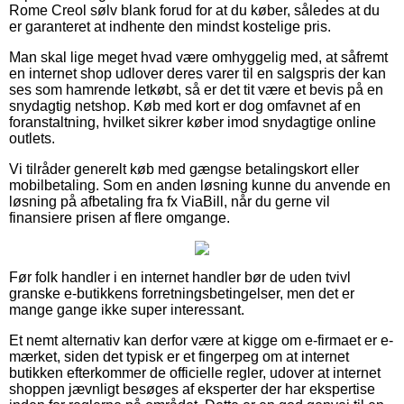
Rome Creol sølv blank forud for at du køber, således at du
er garanteret at indhente den mindst kostelige pris.
Man skal lige meget hvad være omhyggelig med, at såfremt
en internet shop udlover deres varer til en salgspris der kan
ses som hamrende letkøbt, så er det tit være et bevis på en
snydagtig netshop. Køb med kort er dog omfavnet af en
foranstaltning, hvilket sikrer køber imod snydagtige online
outlets.
Vi tilråder generelt køb med gængse betalingskort eller
mobilbetaling. Som en anden løsning kunne du anvende en
løsning på afbetaling fra fx ViaBill, når du gerne vil
finansiere prisen af flere omgange.
Før folk handler i en internet handler bør de uden tvivl
granske e-butikkens forretningsbetingelser, men det er
mange gange ikke super interessant.
Et nemt alternativ kan derfor være at kigge om e-firmaet er e-
mærket, siden det typisk er et fingerpeg om at internet
butikken efterkommer de officielle regler, udover at internet
shoppen jævnligt besøges af eksperter der har ekspertise