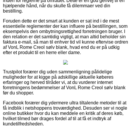
inden for reglerne på området. Dette er en god genvej til en
hjælpende hånd, når du skulle få dilemmaer ved din
bestilling.
Foruden dette er det smart at kunden er sat ind i de mest
essentielle reglementer der kan influere på bestillingen, som
eksempelvis den ombytningsrettighed forretningen bruger. I
den relation er det samtidig vigtigt, at man altid beholder sin
faktura e-mail, så man til enhver tid vil kunne eftervise ordren
af VonL Rome Creol sølv blank, hvad end du er på udkig
efter et produkt til en herre eller dame.
Trustpilot forærer dig uden sammenligning pålidelige
muligheder for at kigge på adskillige aktuelle køberes
erfaringer og herved tilråder vi, at du vurderer internet
forretningens bedømmelser af VonL Rome Creol sølv blank
før du shopper.
Facebook forærer dig ydermere ultra tiltalende metoder til at
få indblik i netshoppens troværdighed. Desuden ser vi nogle
online butikker hvor du kan meddele en kritik af deres køb,
hvilket tilmed bør drages fordel af til at få et indtryk af
kundetilfredsheden.