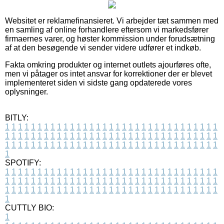
Websitet er reklamefinansieret. Vi arbejder tæt sammen med
en samling af online forhandlere eftersom vi markedsfører
firmaernes varer, og høster kommission under forudsætning
af at den besøgende vi sender videre udfører et indkøb.
Fakta omkring produkter og internet outlets ajourføres ofte,
men vi påtager os intet ansvar for korrektioner der er blevet
implementeret siden vi sidste gang opdaterede vores
oplysninger.
BITLY:
1
1
1
1
1
1
1
1
1
1
1
1
1
1
1
1
1
1
1
1
1
1
1
1
1
1
1
1
1
1
1
1
1
1
1
1
1
1
1
1
1
1
1
1
1
1
1
1
1
1
1
1
1
1
1
1
1
1
1
1
1
1
1
1
1
1
1
1
1
1
1
1
1
1
1
1
1
1
1
1
1
1
1
1
1
1
1
1
1
1
1
1
1
1
1
1
1
1
1
1
SPOTIFY:
1
1
1
1
1
1
1
1
1
1
1
1
1
1
1
1
1
1
1
1
1
1
1
1
1
1
1
1
1
1
1
1
1
1
1
1
1
1
1
1
1
1
1
1
1
1
1
1
1
1
1
1
1
1
1
1
1
1
1
1
1
1
1
1
1
1
1
1
1
1
1
1
1
1
1
1
1
1
1
1
1
1
1
1
1
1
1
1
1
1
1
1
1
1
1
1
1
1
1
1
CUTTLY BIO:
1