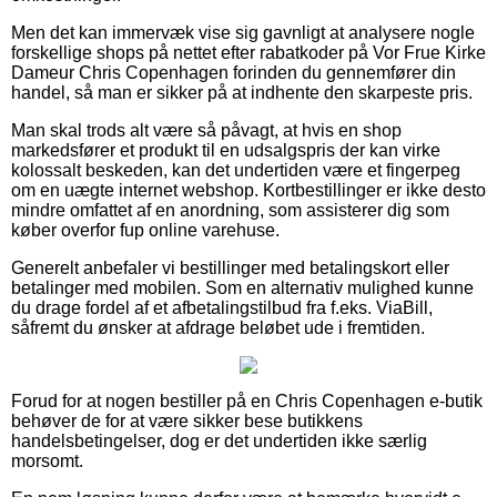
Men det kan immervæk vise sig gavnligt at analysere nogle
forskellige shops på nettet efter rabatkoder på Vor Frue Kirke
Dameur Chris Copenhagen forinden du gennemfører din
handel, så man er sikker på at indhente den skarpeste pris.
Man skal trods alt være så påvagt, at hvis en shop
markedsfører et produkt til en udsalgspris der kan virke
kolossalt beskeden, kan det undertiden være et fingerpeg
om en uægte internet webshop. Kortbestillinger er ikke desto
mindre omfattet af en anordning, som assisterer dig som
køber overfor fup online varehuse.
Generelt anbefaler vi bestillinger med betalingskort eller
betalinger med mobilen. Som en alternativ mulighed kunne
du drage fordel af et afbetalingstilbud fra f.eks. ViaBill,
såfremt du ønsker at afdrage beløbet ude i fremtiden.
Forud for at nogen bestiller på en Chris Copenhagen e-butik
behøver de for at være sikker bese butikkens
handelsbetingelser, dog er det undertiden ikke særlig
morsomt.