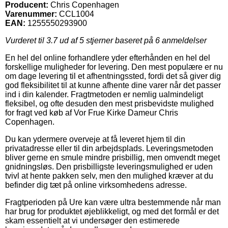
Producent:
Chris Copenhagen
Varenummer:
CCL1004
EAN:
1255550293900
Vurderet til
3.7
ud af 5 stjerner baseret på
6
anmeldelser
En hel del online forhandlere yder efterhånden en hel del
forskellige muligheder for levering. Den mest populære er nu
om dage levering til et afhentningssted, fordi det så giver dig
god fleksibilitet til at kunne afhente dine varer når det passer
ind i din kalender. Fragtmetoden er nemlig ualmindeligt
fleksibel, og ofte desuden den mest prisbevidste mulighed
for fragt ved køb af Vor Frue Kirke Dameur Chris
Copenhagen.
Du kan ydermere overveje at få leveret hjem til din
privatadresse eller til din arbejdsplads. Leveringsmetoden
bliver gerne en smule mindre prisbillig, men omvendt meget
gnidningsløs. Den prisbilligste leveringsmulighed er uden
tvivl at hente pakken selv, men den mulighed kræver at du
befinder dig tæt på online virksomhedens adresse.
Fragtperioden på Ure kan være ultra bestemmende når man
har brug for produktet øjeblikkeligt, og med det formål er det
skam essentielt at vi undersøger den estimerede