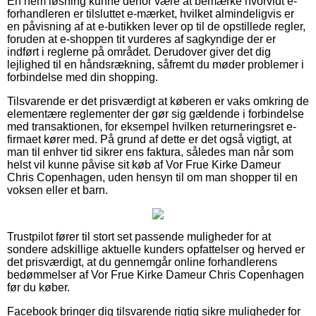
En nem løsning kunne derfor være at bemærke hvorvidt e-
forhandleren er tilsluttet e-mærket, hvilket almindeligvis er
en påvisning af at e-butikken lever op til de opstillede regler,
foruden at e-shoppen tit vurderes af sagkyndige der er
indført i reglerne på området. Derudover giver det dig
lejlighed til en håndsrækning, såfremt du møder problemer i
forbindelse med din shopping.
Tilsvarende er det prisværdigt at køberen er vaks omkring de
elementære reglementer der gør sig gældende i forbindelse
med transaktionen, for eksempel hvilken returneringsret e-
firmaet kører med. På grund af dette er det også vigtigt, at
man til enhver tid sikrer ens faktura, således man når som
helst vil kunne påvise sit køb af Vor Frue Kirke Dameur
Chris Copenhagen, uden hensyn til om man shopper til en
voksen eller et barn.
Trustpilot fører til stort set passende muligheder for at
sondere adskillige aktuelle kunders opfattelser og herved er
det prisværdigt, at du gennemgår online forhandlerens
bedømmelser af Vor Frue Kirke Dameur Chris Copenhagen
før du køber.
Facebook bringer dig tilsvarende rigtig sikre muligheder for