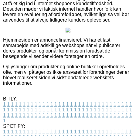
at få et kig ind i internet shoppens kundetilfredshed.
Desuden møder vi faktisk internet handler hvor folk kan
levere en evaluering af ordreforløbet, hvilket lige så vel bør
anvendes til at afveje tidligere kunders oplevelser.
Hjemmesiden er annoncefinansieret. Vi har et fast
samarbejde med adskillige webshops når vi publicerer
deres produkter, og opnår kommission forudsat de
besøgende vi sender videre foretager en ordre.
Oplysninger om produkter og online butikker opretholdes
ofte, men vi påtager os ikke ansvaret for forandringer der er
blevet realiseret siden vi sidst opdaterede websitets
informationer.
BITLY:
1
1
1
1
1
1
1
1
1
1
1
1
1
1
1
1
1
1
1
1
1
1
1
1
1
1
1
1
1
1
1
1
1
1
1
1
1
1
1
1
1
1
1
1
1
1
1
1
1
1
1
1
1
1
1
1
1
1
1
1
1
1
1
1
1
1
1
1
1
1
1
1
1
1
1
1
1
1
1
1
1
1
1
1
1
1
1
1
1
1
1
1
1
1
1
1
1
1
1
1
SPOTIFY:
1
1
1
1
1
1
1
1
1
1
1
1
1
1
1
1
1
1
1
1
1
1
1
1
1
1
1
1
1
1
1
1
1