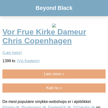
Beyond Black
Vor Frue Kirke Dameur
Chris Copenhagen
(Læs mere)
1399
kr.
(Vis fragtpris)
Læs mere »
Køb nu »
De mest populære smykke-webshops er i øjeblikket
Pilgrim.dk
,
Brodersens.dk
,
FrederikIX.dk
,
SifJakobs.dk
og