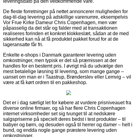
leveringsdato på den vedkommende vare.
De fleste forretninger på nettet annoncerer muligheden for
dag-til-dag levering på adskillige varenumre, eksempelvis
Vor Frue Kirke Dameur Chris Copenhagen, men vær
påpasselig da det står og falder med at transaktionen
realiseres forinden et konkret klokkeslæt, sådan at de med
sikkerhed kan nå at få produktet pakket forud for at de
lageransatte får fri.
Enkelte e-shops i Danmark garanterer levering uden
omkostninger, men typisk er det så præmissen at der
handles for en bestemt pris. I øvrigt må du udvælge den
mest betalelige løsning til levering, som mange gange –
uanset om man er i Taastrup, Brønderslev eller Lemvig – vil
være at få kørt ordren til en pakkeshop.
Det er i dag særligt let for købere at vurdere prisniveauet fra
diverse online firmaer, og så har flere Chris Copenhagen
internet virksomheder set sig tvunget til at nedskære
salgspriserne på specielt deres bedst i test produkter – til
babyer og børn, og desuden også til herrer og damer – helt i
bund, og endda nogle gange præstere levering uden
omkostninger.