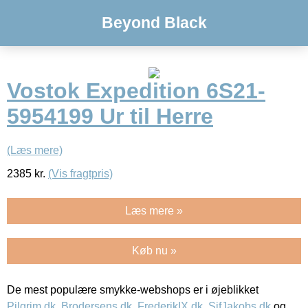
Beyond Black
Vostok Expedition 6S21-
5954199 Ur til Herre
(Læs mere)
2385
kr.
(Vis fragtpris)
Læs mere »
Køb nu »
De mest populære smykke-webshops er i øjeblikket
Pilgrim.dk
,
Brodersens.dk
,
FrederikIX.dk
,
SifJakobs.dk
og