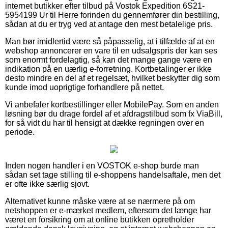
internet butikker efter tilbud på Vostok Expedition 6S21-
5954199 Ur til Herre forinden du gennemfører din bestilling,
sådan at du er tryg ved at antage den mest betalelige pris.
Man bør imidlertid være så påpasselig, at i tilfælde af at en
webshop annoncerer en vare til en udsalgspris der kan ses
som enormt fordelagtig, så kan det mange gange være en
indikation på en uærlig e-forretning. Kortbetalinger er ikke
desto mindre en del af et regelsæt, hvilket beskytter dig som
kunde imod uoprigtige forhandlere på nettet.
Vi anbefaler kortbestillinger eller MobilePay. Som en anden
løsning bør du drage fordel af et afdragstilbud som fx ViaBill,
for så vidt du har til hensigt at dække regningen over en
periode.
Inden nogen handler i en VOSTOK e-shop burde man
sådan set tage stilling til e-shoppens handelsaftale, men det
er ofte ikke særlig sjovt.
Alternativet kunne måske være at se nærmere på om
netshoppen er e-mærket medlem, eftersom det længe har
været en forsikring om at online butikken opretholder