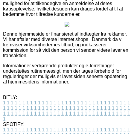
mulighed for at tilkendegive en anmeldelse af deres
købsoplevelse, hvilket desuden kan drages fordel af til at
bedømme hvor tilfredse kunderne er.
Denne hjemmeside er finansieret af indtægter fra reklamer.
Vi har aftaler med diverse internet shops i Danmark da vi
fremviser virksomhedernes tilbud, og indkasserer
kommission for så vidt den person vi sender videre laver en
transaktion.
Informationer vedrørende produkter og e-forretninger
understøttes rutinemæssigt, men der tages forbehold for
reguleringer der muligvis er lavet siden seneste opdatering
af hjemmesidens informationer.
BITLY:
1
1
1
1
1
1
1
1
1
1
1
1
1
1
1
1
1
1
1
1
1
1
1
1
1
1
1
1
1
1
1
1
1
1
1
1
1
1
1
1
1
1
1
1
1
1
1
1
1
1
1
1
1
1
1
1
1
1
1
1
1
1
1
1
1
1
1
1
1
1
1
1
1
1
1
1
1
1
1
1
1
1
1
1
1
1
1
1
1
1
1
1
1
1
1
1
1
1
1
1
SPOTIFY:
1
1
1
1
1
1
1
1
1
1
1
1
1
1
1
1
1
1
1
1
1
1
1
1
1
1
1
1
1
1
1
1
1