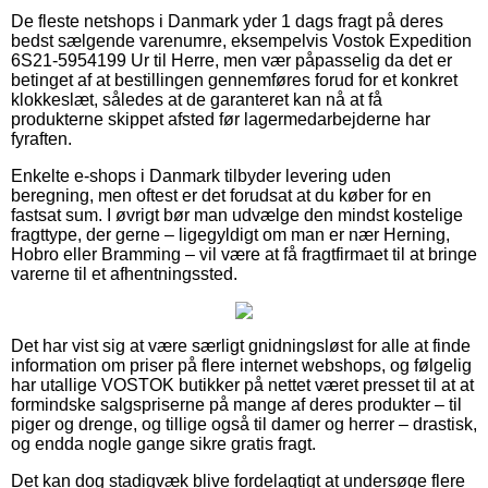
De fleste netshops i Danmark yder 1 dags fragt på deres
bedst sælgende varenumre, eksempelvis Vostok Expedition
6S21-5954199 Ur til Herre, men vær påpasselig da det er
betinget af at bestillingen gennemføres forud for et konkret
klokkeslæt, således at de garanteret kan nå at få
produkterne skippet afsted før lagermedarbejderne har
fyraften.
Enkelte e-shops i Danmark tilbyder levering uden
beregning, men oftest er det forudsat at du køber for en
fastsat sum. I øvrigt bør man udvælge den mindst kostelige
fragttype, der gerne – ligegyldigt om man er nær Herning,
Hobro eller Bramming – vil være at få fragtfirmaet til at bringe
varerne til et afhentningssted.
Det har vist sig at være særligt gnidningsløst for alle at finde
information om priser på flere internet webshops, og følgelig
har utallige VOSTOK butikker på nettet været presset til at at
formindske salgspriserne på mange af deres produkter – til
piger og drenge, og tillige også til damer og herrer – drastisk,
og endda nogle gange sikre gratis fragt.
Det kan dog stadigvæk blive fordelagtigt at undersøge flere