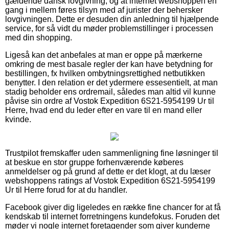
gældende dansk lovgivning, og at internet webshoppen en
gang i mellem føres tilsyn med af jurister der behersker
lovgivningen. Dette er desuden din anledning til hjælpende
service, for så vidt du møder problemstillinger i processen
med din shopping.
Ligeså kan det anbefales at man er oppe på mærkerne
omkring de mest basale regler der kan have betydning for
bestillingen, fx hvilken ombytningsrettighed netbutikken
benytter. I den relation er det ydermere essesentielt, at man
stadig beholder ens ordremail, således man altid vil kunne
påvise sin ordre af Vostok Expedition 6S21-5954199 Ur til
Herre, hvad end du leder efter en vare til en mand eller
kvinde.
Trustpilot fremskaffer uden sammenligning fine løsninger til
at beskue en stor gruppe forhenværende køberes
anmeldelser og på grund af dette er det klogt, at du læser
webshoppens ratings af Vostok Expedition 6S21-5954199
Ur til Herre forud for at du handler.
Facebook giver dig ligeledes en række fine chancer for at få
kendskab til internet forretningens kundefokus. Foruden det
møder vi nogle internet foretagender som giver kunderne