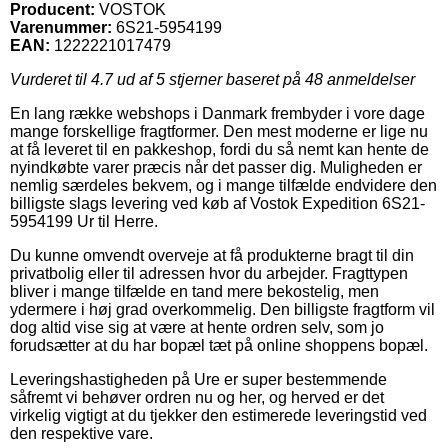
Producent:
VOSTOK
Varenummer:
6S21-5954199
EAN:
1222221017479
Vurderet til
4.7
ud af 5 stjerner baseret på
48
anmeldelser
En lang række webshops i Danmark frembyder i vore dage
mange forskellige fragtformer. Den mest moderne er lige nu
at få leveret til en pakkeshop, fordi du så nemt kan hente de
nyindkøbte varer præcis når det passer dig. Muligheden er
nemlig særdeles bekvem, og i mange tilfælde endvidere den
billigste slags levering ved køb af Vostok Expedition 6S21-
5954199 Ur til Herre.
Du kunne omvendt overveje at få produkterne bragt til din
privatbolig eller til adressen hvor du arbejder. Fragttypen
bliver i mange tilfælde en tand mere bekostelig, men
ydermere i høj grad overkommelig. Den billigste fragtform vil
dog altid vise sig at være at hente ordren selv, som jo
forudsætter at du har bopæl tæt på online shoppens bopæl.
Leveringshastigheden på Ure er super bestemmende
såfremt vi behøver ordren nu og her, og herved er det
virkelig vigtigt at du tjekker den estimerede leveringstid ved
den respektive vare.