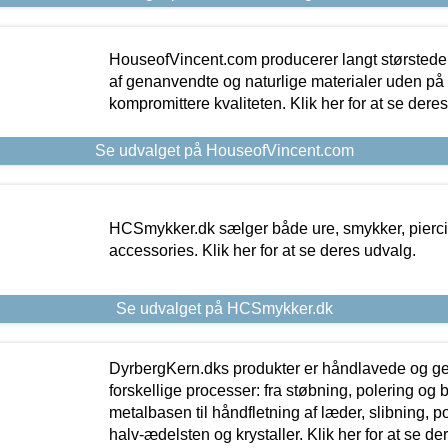
HouseofVincent.com producerer langt størstede
af genanvendte og naturlige materialer uden p
kompromittere kvaliteten. Klik her for at se dere
Se udvalget på HouseofVincent.com
HCSmykker.dk sælger både ure, smykker, pierc
accessories. Klik her for at se deres udvalg.
Se udvalget på HCSmykker.dk
DyrbergKern.dks produkter er håndlavede og 
forskellige processer: fra støbning, polering og
metalbasen til håndfletning af læder, slibning, p
halv-ædelsten og krystaller. Klik her for at se de