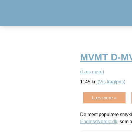
MVMT D-M
(Læs mere)
1145
kr.
(Vis fragtpris)
Læs mere »
De mest populære smykk
EndlessNordic.dk
, som a