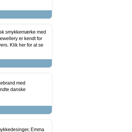
dansk smykkemærke med
ewellery er kendt for
ers. Klik her for at se
kkebrand med
ndte danske
mykkedesinger, Emma