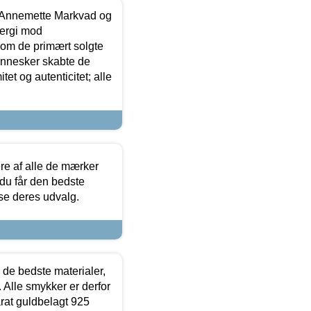
- Annemette Markvad og
ergi mod
som de primært solgte
mennesker skabte de
et og autenticitet; alle
.
re af alle de mærker
 du får den bedste
 se deres udvalg.
 de bedste materialer,
 Alle smykker er derfor
arat guldbelagt 925