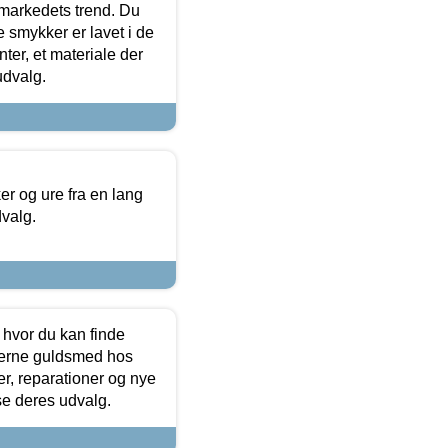
markedets trend. Du
e smykker er lavet i de
ter, et materiale der
udvalg.
 og ure fra en lang
dvalg.
 hvor du kan finde
terne guldsmed hos
r, reparationer og nye
se deres udvalg.