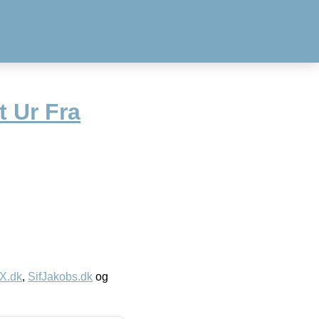
t Ur Fra
IX.dk
,
SifJakobs.dk
og