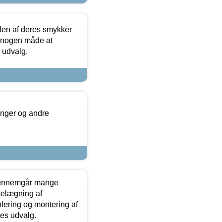
len af deres smykker
å nogen måde at
s udvalg.
inger og andre
gennemgår mange
 belægning af
olering og montering af
res udvalg.