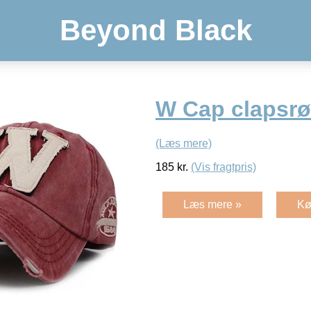
Beyond Black
W Cap clapsr
(Læs mere)
185
kr.
(Vis fragtpris)
Læs mere »
Kø