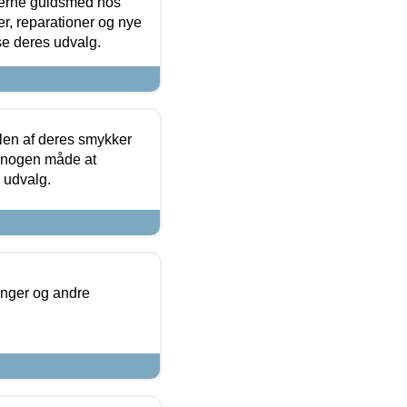
terne guldsmed hos
r, reparationer og nye
se deres udvalg.
len af deres smykker
å nogen måde at
s udvalg.
inger og andre