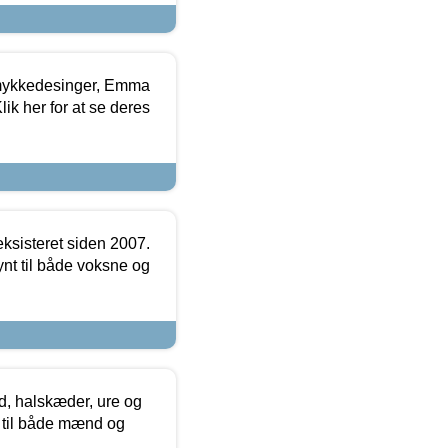
mykkedesinger, Emma
ik her for at se deres
ksisteret siden 2007.
nt til både voksne og
, halskæder, ure og
r til både mænd og