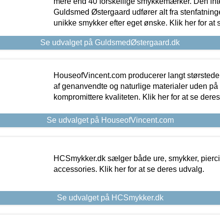
mere end 40 forskellige smykkemærker. Den in
Guldsmed Østergaard udfører alt fra stenfatninge
unikke smykker efter eget ønske. Klik her for at 
Se udvalget på GuldsmedØstergaard.dk
HouseofVincent.com producerer langt størstede
af genanvendte og naturlige materialer uden p
kompromittere kvaliteten. Klik her for at se dere
Se udvalget på HouseofVincent.com
HCSmykker.dk sælger både ure, smykker, pierc
accessories. Klik her for at se deres udvalg.
Se udvalget på HCSmykker.dk