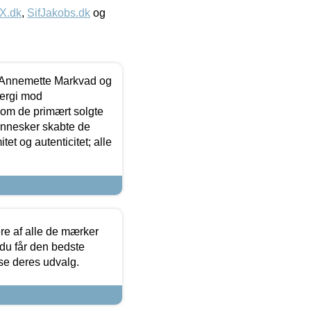
IX.dk
,
SifJakobs.dk
og
- Annemette Markvad og
ergi mod
som de primært solgte
mennesker skabte de
et og autenticitet; alle
.
re af alle de mærker
 du får den bedste
 se deres udvalg.