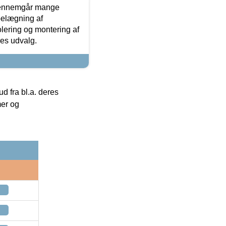
gennemgår mange
 belægning af
olering og montering af
res udvalg.
 fra bl.a. deres
mer og