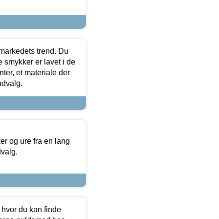
markedets trend. Du
e smykker er lavet i de
ter, et materiale der
udvalg.
 og ure fra en lang
dvalg.
 hvor du kan finde