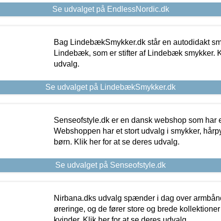
Se udvalget på EndlessNordic.dk
Bag LindebækSmykker.dk står en autodidakt s
Lindebæk, som er stifter af Lindebæk smykker. Kl
udvalg.
Se udvalget på LindebækSmykker.dk
Senseofstyle.dk er en dansk webshop som har e
Webshoppen har et stort udvalg i smykker, hårpy
børn. Klik her for at se deres udvalg.
Se udvalget på Senseofstyle.dk
Nirbana.dks udvalg spænder i dag over armbånd
øreringe, og de fører store og brede kollektione
kvinder. Klik her for at se deres udvalg.