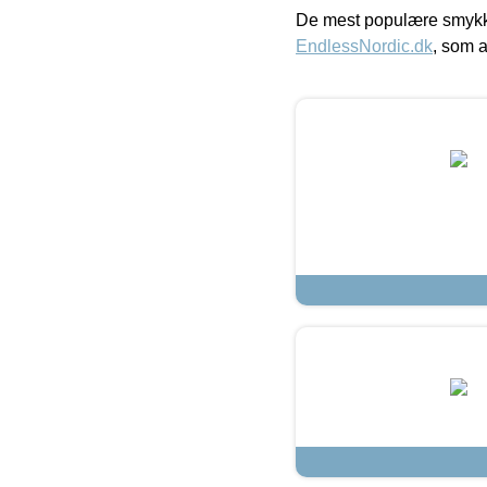
De mest populære smykk
EndlessNordic.dk
, som a