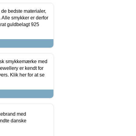
 de bedste materialer,
 Alle smykker er derfor
arat guldbelagt 925
dansk smykkemærke med
ewellery er kendt for
ers. Klik her for at se
kkebrand med
ndte danske