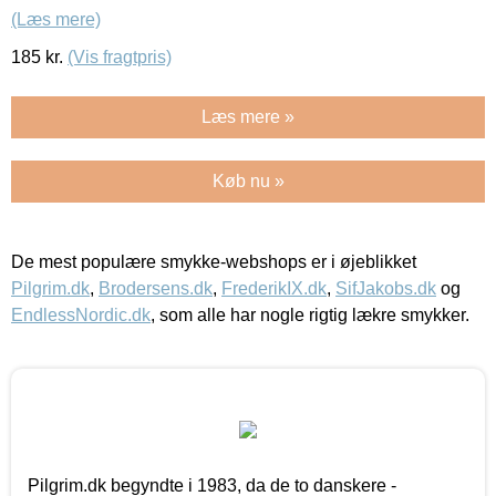
(Læs mere)
185
kr.
(Vis fragtpris)
Læs mere »
Køb nu »
De mest populære smykke-webshops er i øjeblikket
Pilgrim.dk
,
Brodersens.dk
,
FrederikIX.dk
,
SifJakobs.dk
og
EndlessNordic.dk
, som alle har nogle rigtig lækre smykker.
Pilgrim.dk begyndte i 1983, da de to danskere -