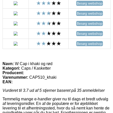
Besøg webshop
Besøg webshop
Besøg webshop
Besøg webshop
Besøg webshop
Navn:
W Cap i khaki og rød
Kategori:
Caps / Kasketter
Producent:
Varenummer:
CAP510_khaki
EAN:
Vurderet til
3.7
ud af 5 stjerner baseret på
35
anmeldelser
Temmelig mange e-handler giver nu til dags et bredt udvalg
af leveringsmidler. En af de populære er for øjeblikket
levering til et afhentningssted, hvor du så nemt kan hente de
nyindkøbte varer når du har lyst. Fragtløsningen er nemlig