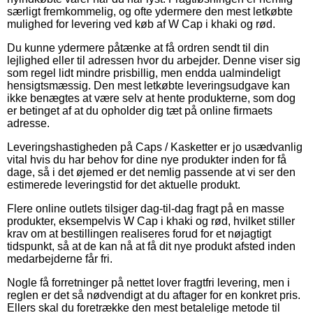
særligt fremkommelig, og ofte ydermere den mest letkøbte
mulighed for levering ved køb af W Cap i khaki og rød.
Du kunne ydermere påtænke at få ordren sendt til din
lejlighed eller til adressen hvor du arbejder. Denne viser sig
som regel lidt mindre prisbillig, men endda ualmindeligt
hensigtsmæssig. Den mest letkøbte leveringsudgave kan
ikke benægtes at være selv at hente produkterne, som dog
er betinget af at du opholder dig tæt på online firmaets
adresse.
Leveringshastigheden på Caps / Kasketter er jo usædvanlig
vital hvis du har behov for dine nye produkter inden for få
dage, så i det øjemed er det nemlig passende at vi ser den
estimerede leveringstid for det aktuelle produkt.
Flere online outlets tilsiger dag-til-dag fragt på en masse
produkter, eksempelvis W Cap i khaki og rød, hvilket stiller
krav om at bestillingen realiseres forud for et nøjagtigt
tidspunkt, så at de kan nå at få dit nye produkt afsted inden
medarbejderne får fri.
Nogle få forretninger på nettet lover fragtfri levering, men i
reglen er det så nødvendigt at du aftager for en konkret pris.
Ellers skal du foretrække den mest betalelige metode til