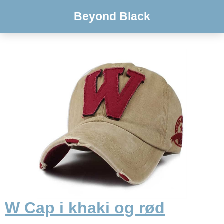
Beyond Black
W Cap i khaki og rød