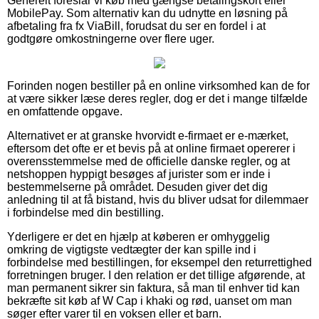
Generelt foreslår vi køb med gængse betalingskort eller
MobilePay. Som alternativ kan du udnytte en løsning på
afbetaling fra fx ViaBill, forudsat du ser en fordel i at
godtgøre omkostningerne over flere uger.
Forinden nogen bestiller på en online virksomhed kan de for
at være sikker læse deres regler, dog er det i mange tilfælde
en omfattende opgave.
Alternativet er at granske hvorvidt e-firmaet er e-mærket,
eftersom det ofte er et bevis på at online firmaet opererer i
overensstemmelse med de officielle danske regler, og at
netshoppen hyppigt besøges af jurister som er inde i
bestemmelserne på området. Desuden giver det dig
anledning til at få bistand, hvis du bliver udsat for dilemmaer
i forbindelse med din bestilling.
Yderligere er det en hjælp at køberen er omhyggelig
omkring de vigtigste vedtægter der kan spille ind i
forbindelse med bestillingen, for eksempel den returrettighed
forretningen bruger. I den relation er det tillige afgørende, at
man permanent sikrer sin faktura, så man til enhver tid kan
bekræfte sit køb af W Cap i khaki og rød, uanset om man
søger efter varer til en voksen eller et barn.