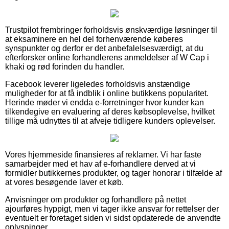
Trustpilot frembringer forholdsvis ønskværdige løsninger til
at eksaminere en hel del forhenværende køberes
synspunkter og derfor er det anbefalelsesværdigt, at du
efterforsker online forhandlerens anmeldelser af W Cap i
khaki og rød forinden du handler.
Facebook leverer ligeledes forholdsvis anstændige
muligheder for at få indblik i online butikkens popularitet.
Herinde møder vi endda e-forretninger hvor kunder kan
tilkendegive en evaluering af deres købsoplevelse, hvilket
tillige må udnyttes til at afveje tidligere kunders oplevelser.
Vores hjemmeside finansieres af reklamer. Vi har faste
samarbejder med et hav af e-forhandlere derved at vi
formidler butikkernes produkter, og tager honorar i tilfælde af
at vores besøgende laver et køb.
Anvisninger om produkter og forhandlere på nettet
ajourføres hyppigt, men vi tager ikke ansvar for rettelser der
eventuelt er foretaget siden vi sidst opdaterede de anvendte
oplysninger.