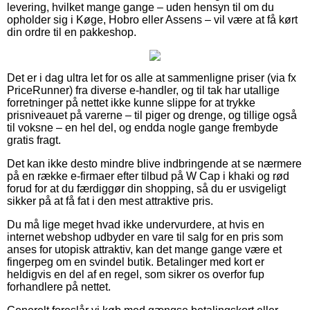
levering, hvilket mange gange – uden hensyn til om du
opholder sig i Køge, Hobro eller Assens – vil være at få kørt
din ordre til en pakkeshop.
Det er i dag ultra let for os alle at sammenligne priser (via fx
PriceRunner) fra diverse e-handler, og til tak har utallige
forretninger på nettet ikke kunne slippe for at trykke
prisniveauet på varerne – til piger og drenge, og tillige også
til voksne – en hel del, og endda nogle gange frembyde
gratis fragt.
Det kan ikke desto mindre blive indbringende at se nærmere
på en række e-firmaer efter tilbud på W Cap i khaki og rød
forud for at du færdiggør din shopping, så du er usvigeligt
sikker på at få fat i den mest attraktive pris.
Du må lige meget hvad ikke undervurdere, at hvis en
internet webshop udbyder en vare til salg for en pris som
anses for utopisk attraktiv, kan det mange gange være et
fingerpeg om en svindel butik. Betalinger med kort er
heldigvis en del af en regel, som sikrer os overfor fup
forhandlere på nettet.