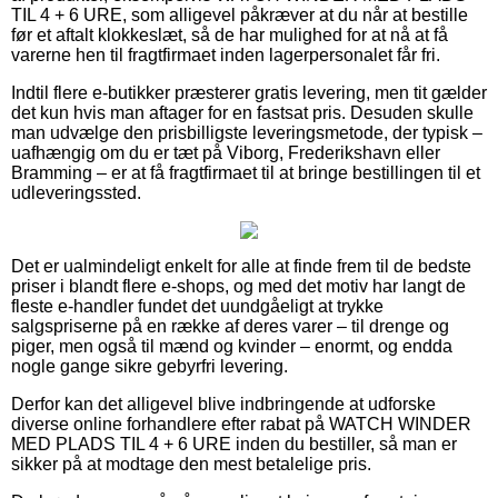
TIL 4 + 6 URE, som alligevel påkræver at du når at bestille
før et aftalt klokkeslæt, så de har mulighed for at nå at få
varerne hen til fragtfirmaet inden lagerpersonalet får fri.
Indtil flere e-butikker præsterer gratis levering, men tit gælder
det kun hvis man aftager for en fastsat pris. Desuden skulle
man udvælge den prisbilligste leveringsmetode, der typisk –
uafhængig om du er tæt på Viborg, Frederikshavn eller
Bramming – er at få fragtfirmaet til at bringe bestillingen til et
udleveringssted.
Det er ualmindeligt enkelt for alle at finde frem til de bedste
priser i blandt flere e-shops, og med det motiv har langt de
fleste e-handler fundet det uundgåeligt at trykke
salgspriserne på en række af deres varer – til drenge og
piger, men også til mænd og kvinder – enormt, og endda
nogle gange sikre gebyrfri levering.
Derfor kan det alligevel blive indbringende at udforske
diverse online forhandlere efter rabat på WATCH WINDER
MED PLADS TIL 4 + 6 URE inden du bestiller, så man er
sikker på at modtage den mest betalelige pris.