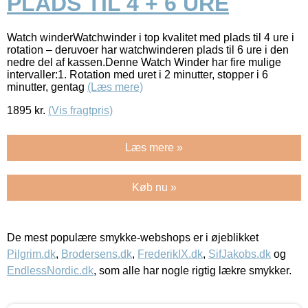
PLADS TIL 4 + 6 URE
Watch winderWatchwinder i top kvalitet med plads til 4 ure i
rotation – deruvoer har watchwinderen plads til 6 ure i den
nedre del af kassen.Denne Watch Winder har fire mulige
intervaller:1. Rotation med uret i 2 minutter, stopper i 6
minutter, gentag
(Læs mere)
1895
kr.
(Vis fragtpris)
Læs mere »
Køb nu »
De mest populære smykke-webshops er i øjeblikket
Pilgrim.dk
,
Brodersens.dk
,
FrederikIX.dk
,
SifJakobs.dk
og
EndlessNordic.dk
, som alle har nogle rigtig lækre smykker.