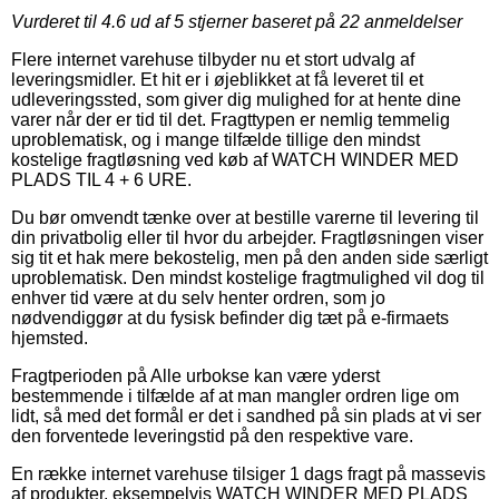
Vurderet til
4.6
ud af 5 stjerner baseret på
22
anmeldelser
Flere internet varehuse tilbyder nu et stort udvalg af
leveringsmidler. Et hit er i øjeblikket at få leveret til et
udleveringssted, som giver dig mulighed for at hente dine
varer når der er tid til det. Fragttypen er nemlig temmelig
uproblematisk, og i mange tilfælde tillige den mindst
kostelige fragtløsning ved køb af WATCH WINDER MED
PLADS TIL 4 + 6 URE.
Du bør omvendt tænke over at bestille varerne til levering til
din privatbolig eller til hvor du arbejder. Fragtløsningen viser
sig tit et hak mere bekostelig, men på den anden side særligt
uproblematisk. Den mindst kostelige fragtmulighed vil dog til
enhver tid være at du selv henter ordren, som jo
nødvendiggør at du fysisk befinder dig tæt på e-firmaets
hjemsted.
Fragtperioden på Alle urbokse kan være yderst
bestemmende i tilfælde af at man mangler ordren lige om
lidt, så med det formål er det i sandhed på sin plads at vi ser
den forventede leveringstid på den respektive vare.
En række internet varehuse tilsiger 1 dags fragt på massevis
af produkter, eksempelvis WATCH WINDER MED PLADS