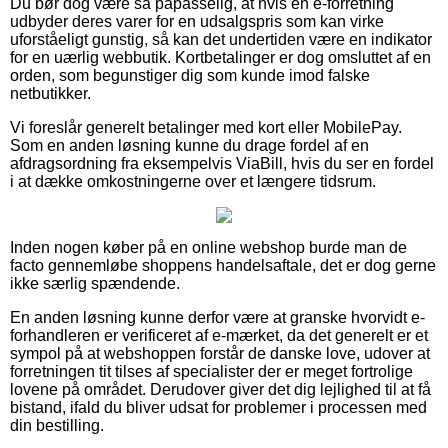
Du bør dog være så påpasselig, at hvis en e-forretning
udbyder deres varer for en udsalgspris som kan virke
uforståeligt gunstig, så kan det undertiden være en indikator
for en uærlig webbutik. Kortbetalinger er dog omsluttet af en
orden, som begunstiger dig som kunde imod falske
netbutikker.
Vi foreslår generelt betalinger med kort eller MobilePay.
Som en anden løsning kunne du drage fordel af en
afdragsordning fra eksempelvis ViaBill, hvis du ser en fordel
i at dække omkostningerne over et længere tidsrum.
Inden nogen køber på en online webshop burde man de
facto gennemløbe shoppens handelsaftale, det er dog gerne
ikke særlig spændende.
En anden løsning kunne derfor være at granske hvorvidt e-
forhandleren er verificeret af e-mærket, da det generelt er et
sympol på at webshoppen forstår de danske love, udover at
forretningen tit tilses af specialister der er meget fortrolige
lovene på området. Derudover giver det dig lejlighed til at få
bistand, ifald du bliver udsat for problemer i processen med
din bestilling.