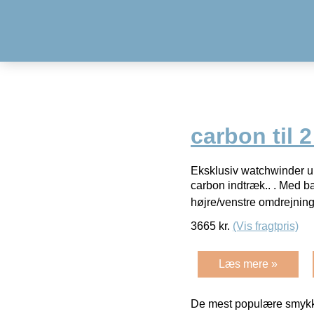
carbon til 2
Eksklusiv watchwinder ur
carbon indtræk.. . Med ba
højre/venstre omdrejning
3665
kr.
(Vis fragtpris)
Læs mere »
De mest populære smykk