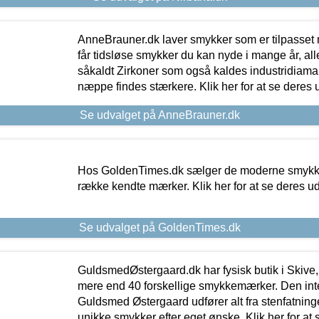
AnneBrauner.dk laver smykker som er tilpasset 
får tidsløse smykker du kan nyde i mange år, all
såkaldt Zirkoner som også kaldes industridiaman
næppe findes stærkere. Klik her for at se deres 
Se udvalget på AnneBrauner.dk
Hos GoldenTimes.dk sælger de moderne smykker
række kendte mærker. Klik her for at se deres u
Se udvalget på GoldenTimes.dk
GuldsmedØstergaard.dk har fysisk butik i Skive,
mere end 40 forskellige smykkemærker. Den in
Guldsmed Østergaard udfører alt fra stenfatninge
unikke smykker efter eget ønske. Klik her for at 