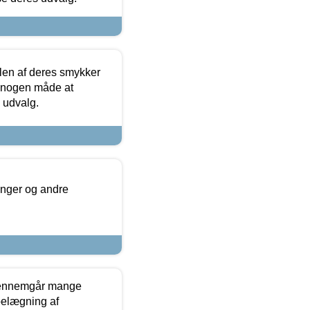
len af deres smykker
å nogen måde at
s udvalg.
inger og andre
gennemgår mange
 belægning af