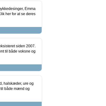
mykkedesinger, Emma
ik her for at se deres
ksisteret siden 2007.
nt til både voksne og
, halskæder, ure og
r til både mænd og