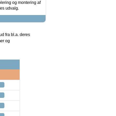
olering og montering af
res udvalg.
 fra bl.a. deres
mer og