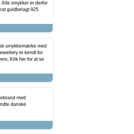
 Alle smykker er derfor
arat guldbelagt 925
dansk smykkemærke med
ewellery er kendt for
ers. Klik her for at se
kkebrand med
ndte danske