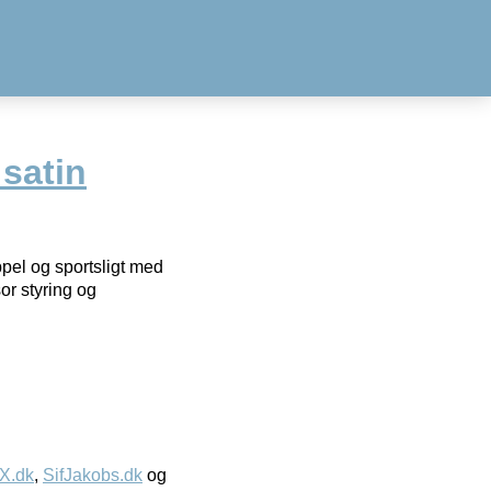
satin
ppel og sportsligt med
or styring og
IX.dk
,
SifJakobs.dk
og