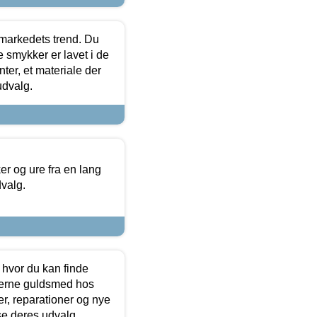
markedets trend. Du
e smykker er lavet i de
ter, et materiale der
udvalg.
 og ure fra en lang
dvalg.
 hvor du kan finde
terne guldsmed hos
r, reparationer og nye
se deres udvalg.