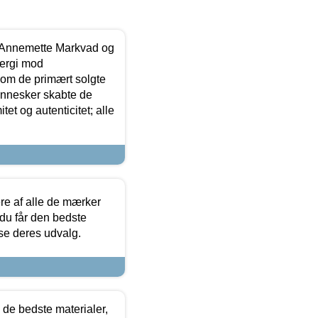
- Annemette Markvad og
ergi mod
som de primært solgte
mennesker skabte de
et og autenticitet; alle
.
re af alle de mærker
 du får den bedste
 se deres udvalg.
 de bedste materialer,