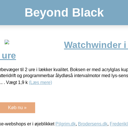
Beyond Black
Watchwinder i 
 ure
bevæger til 2 ure i lækker kvalitet. Boksen er med acrylglas ku
tteridrift og programmerbar âlydløsâ intervalmotor med lys-sens
.. . Vægt 1,9 k
(Læs mere)
Køb nu »
e-webshops er i øjeblikket
Pilgrim.dk
,
Brodersens.dk
,
Frederik