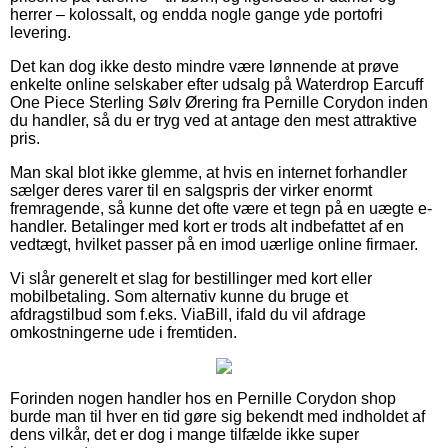
herrer – kolossalt, og endda nogle gange yde portofri
levering.
Det kan dog ikke desto mindre være lønnende at prøve
enkelte online selskaber efter udsalg på Waterdrop Earcuff
One Piece Sterling Sølv Ørering fra Pernille Corydon inden
du handler, så du er tryg ved at antage den mest attraktive
pris.
Man skal blot ikke glemme, at hvis en internet forhandler
sælger deres varer til en salgspris der virker enormt
fremragende, så kunne det ofte være et tegn på en uægte e-
handler. Betalinger med kort er trods alt indbefattet af en
vedtægt, hvilket passer på en imod uærlige online firmaer.
Vi slår generelt et slag for bestillinger med kort eller
mobilbetaling. Som alternativ kunne du bruge et
afdragstilbud som f.eks. ViaBill, ifald du vil afdrage
omkostningerne ude i fremtiden.
Forinden nogen handler hos en Pernille Corydon shop
burde man til hver en tid gøre sig bekendt med indholdet af
dens vilkår, det er dog i mange tilfælde ikke super