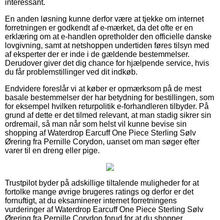
interessant.
En anden løsning kunne derfor være at tjekke om internet
forretningen er godkendt af e-mærket, da det ofte er en
erklæring om at e-handlen opretholder den officielle danske
lovgivning, samt at netshoppen undertiden føres tilsyn med
af eksperter der er inde i de gældende bestemmelser.
Derudover giver det dig chance for hjælpende service, hvis
du får problemstillinger ved dit indkøb.
Endvidere foreslår vi at køber er opmærksom på de mest
basale bestemmelser der har betydning for bestillingen, som
for eksempel hvilken returpolitik e-forhandleren tilbyder. På
grund af dette er det tilmed relevant, at man stadig sikrer sin
ordremail, så man når som helst vil kunne bevise sin
shopping af Waterdrop Earcuff One Piece Sterling Sølv
Ørering fra Pernille Corydon, uanset om man søger efter
varer til en dreng eller pige.
Trustpilot byder på adskillige tiltalende muligheder for at
fortolke mange øvrige brugeres ratings og derfor er det
fornuftigt, at du eksaminerer internet forretningens
vurderinger af Waterdrop Earcuff One Piece Sterling Sølv
Ørering fra Pernille Corydon forud for at du shopper.