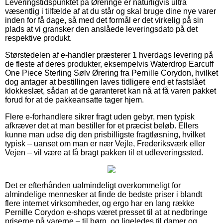
Leveringstidspunktet på Øreringe er naturligvis ultra
væsentlig i tilfælde af at du står og skal bruge dine nye varer
inden for få dage, så med det formål er det virkelig på sin
plads at vi gransker den anslåede leveringsdato på det
respektive produkt.
Størstedelen af e-handler præsterer 1 hverdags levering på
de fleste af deres produkter, eksempelvis Waterdrop Earcuff
One Piece Sterling Sølv Ørering fra Pernille Corydon, hvilket
dog antager at bestillingen laves tidligere end et fastslået
klokkeslæt, sådan at de garanteret kan nå at få varen pakket
forud for at de pakkeansatte tager hjem.
Flere e-forhandlere sikrer fragt uden gebyr, men typisk
afkræver det at man bestiller for et præcist beløb. Ellers
kunne man udse dig den prisbilligste fragtløsning, hvilket
typisk – uanset om man er nær Vejle, Frederiksværk eller
Vejen – vil være at få bragt pakken til et udleveringssted.
Det er efterhånden ualmindeligt overkommeligt for
almindelige mennesker at finde de bedste priser i blandt
flere internet virksomheder, og ergo har en lang række
Pernille Corydon e-shops været presset til at at nedbringe
priserne på varerne – til børn, og ligeledes til damer og