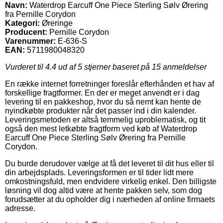
Navn:
Waterdrop Earcuff One Piece Sterling Sølv Ørering
fra Pernille Corydon
Kategori:
Øreringe
Producent:
Pernille Corydon
Varenummer:
E-636-S
EAN:
5711980048320
Vurderet til
4.4
ud af 5 stjerner baseret på
15
anmeldelser
En række internet forretninger foreslår efterhånden et hav af
forskellige fragtformer. En der er meget anvendt er i dag
levering til en pakkeshop, hvor du så nemt kan hente de
nyindkøbte produkter når det passer ind i din kalender.
Leveringsmetoden er altså temmelig uproblematisk, og tit
også den mest letkøbte fragtform ved køb af Waterdrop
Earcuff One Piece Sterling Sølv Ørering fra Pernille
Corydon.
Du burde derudover vælge at få det leveret til dit hus eller til
din arbejdsplads. Leveringsformen er til tider lidt mere
omkostningsfuld, men endvidere virkelig enkel. Den billigste
løsning vil dog altid være at hente pakken selv, som dog
forudsætter at du opholder dig i nærheden af online firmaets
adresse.