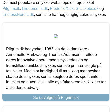
De mest populære smykke-webshops er i øjeblikket
Pilgrim.dk
,
Brodersens.dk
,
FrederikIX.dk
,
SifJakobs.dk
og
EndlessNordic.dk
, som alle har nogle rigtig lækre smykker.
Pilgrim.dk begyndte i 1983, da de to danskere -
Annemette Markvad og Thomas Adamsen – rettede
deres innovative energi mod smykkedesign og
fremstillede unikke smykker, som de primært solgte på
festivaler. Med stor kærlighed til musik og mennesker
skabte de smykker, som afspejlede deres spontanitet,
intimitet og autenticitet; alle dybtfølte værdier. Klik her for
at se deres udvalg.
Se udvalget på Pilgrim.dk