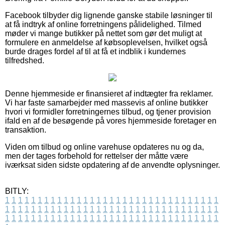
Facebook tilbyder dig lignende ganske stabile løsninger til
at få indtryk af online forretningens pålidelighed. Tilmed
møder vi mange butikker på nettet som gør det muligt at
formulere en anmeldelse af købsoplevelsen, hvilket også
burde drages fordel af til at få et indblik i kundernes
tilfredshed.
Denne hjemmeside er finansieret af indtægter fra reklamer.
Vi har faste samarbejder med massevis af online butikker
hvori vi formidler forretningernes tilbud, og tjener provision
ifald en af de besøgende på vores hjemmeside foretager en
transaktion.
Viden om tilbud og online varehuse opdateres nu og da,
men der tages forbehold for rettelser der måtte være
iværksat siden sidste opdatering af de anvendte oplysninger.
BITLY:
1
1
1
1
1
1
1
1
1
1
1
1
1
1
1
1
1
1
1
1
1
1
1
1
1
1
1
1
1
1
1
1
1
1
1
1
1
1
1
1
1
1
1
1
1
1
1
1
1
1
1
1
1
1
1
1
1
1
1
1
1
1
1
1
1
1
1
1
1
1
1
1
1
1
1
1
1
1
1
1
1
1
1
1
1
1
1
1
1
1
1
1
1
1
1
1
1
1
1