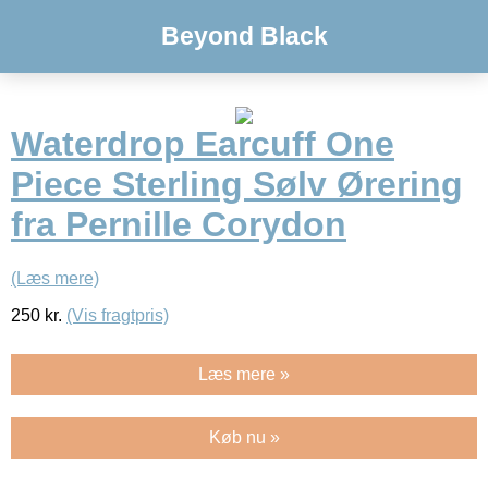
Beyond Black
Waterdrop Earcuff One
Piece Sterling Sølv Ørering
fra Pernille Corydon
(Læs mere)
250
kr.
(Vis fragtpris)
Læs mere »
Køb nu »