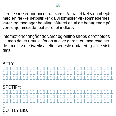
Denne side er annoncefinansieret. Vi har et tæt samarbejde
med en række netbutikker da vi formidler virksomhedernes
varer, og modtager betaling såfremt en af de besøgende på
vores hjemmeside realiserer et indkøb.
Informationer angående varer og online shops opretholdes
tit, men det er umuligt for os at give garantier imod rettelser
der måtte være iværksat efter seneste opdatering af de viste
data.
BITLY:
1
1
1
1
1
1
1
1
1
1
1
1
1
1
1
1
1
1
1
1
1
1
1
1
1
1
1
1
1
1
1
1
1
1
1
1
1
1
1
1
1
1
1
1
1
1
1
1
1
1
1
1
1
1
1
1
1
1
1
1
1
1
1
1
1
1
1
1
1
1
1
1
1
1
1
1
1
1
1
1
1
1
1
1
1
1
1
1
1
1
1
1
1
1
1
1
1
1
1
1
SPOTIFY:
1
1
1
1
1
1
1
1
1
1
1
1
1
1
1
1
1
1
1
1
1
1
1
1
1
1
1
1
1
1
1
1
1
1
1
1
1
1
1
1
1
1
1
1
1
1
1
1
1
1
1
1
1
1
1
1
1
1
1
1
1
1
1
1
1
1
1
1
1
1
1
1
1
1
1
1
1
1
1
1
1
1
1
1
1
1
1
1
1
1
1
1
1
1
1
1
1
1
1
1
CUTTLY BIO:
1