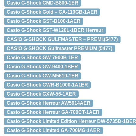
Casio G-Shock GMD-B800-1ER
Casio G-Shock Gold – GA-110GB-1AER
Casio G-Shock GST-B100-1AER
Casio G-Shock GST-W120L-1BER Herreur
CASIO G-SHOCK GULFMASTER – PREMI.(5477)
CASIO G-SHOCK Gulfmaster PREMIUM (5477)
Casio G-Shock GW-7900B-1ER
Casio G-Shock GW-9400-1BER
Casio G-Shock GW-M5610-1ER
Casio G-Shock GWR-B1000-1A1ER
Casio G-Shock GXW-56-1AER
Casio G-Shock Herreur AW5914AER
Casio G-Shock Herreur GA-700CT-1AER
Casio G-Shock Limited Edition Herreur DW-5735D-1BE
Casio G-Shock Limited GA-700MG-1AER