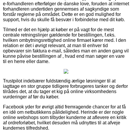
e-forhandleren efterfølger de danske love, foruden at internet
forhandleren undertiden gennemses af sagkyndige som
forstår reglerne på området. Dette er en god mulighed for
support, hvis du skulle få besvær i forbindelse med dit køb.
Tilmed er det en hjælp at køber er på vagt for de mest
centrale retningslinjer gældende for bestillingen, f.eks.
hvilken ombytningsrettighed online firmaet kører med. I den
relation er det i øvrigt relevant, at man til enhver tid
opbevarer sin faktura e-mail, således man en anden gang vil
kunne påvise bestillingen af , hvad end man søger en vare
til en herre eller dame.
Trustpilot indebærer fuldstændig ærlige løsninger til at
iagttage en stor gruppe tidligere forbrugeres tanker og derfor
tilrådes det, at du tager et kig på online virksomhedens
vurderinger af før du køber.
Facebook yder for øvrigt altid fremragende chancer for at få
en idé om netbutikkens pålidelighed. Herinde er der nogle
online webshops som tilbyder kunderne at aflevere en kritik
af ordreforløbet, hvilket desuden må udnyttes til at afveje
kundernes tilfredshed.