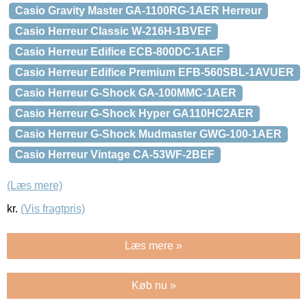
Casio Gravity Master GA-1100RG-1AER Herreur
Casio Herreur Classic W-216H-1BVEF
Casio Herreur Edifice ECB-800DC-1AEF
Casio Herreur Edifice Premium EFB-560SBL-1AVUER
Casio Herreur G-Shock GA-100MMC-1AER
Casio Herreur G-Shock Hyper GA110HC2AER
Casio Herreur G-Shock Mudmaster GWG-100-1AER
Casio Herreur Vintage CA-53WF-2BEF
(Læs mere)
kr.
(Vis fragtpris)
Læs mere »
Køb nu »