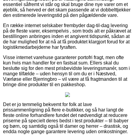
essentiel såfremt vi står og skal bruge dine nye varer om et
øjeblik, så herved er det skam passende at vi dobbelttjekker
den estimerede leveringstid på den pågældende vare.
En række internet selskaber frembyder dag-til-dag levering
på de fleste varer, eksempelvis , som trods alt er påkrævet at
bestillingen anbringes inden et angivent tidspunkt, sådan at
de har mulighed for at nå at få produktet klargjort forud for at
logistikmedarbejderne har fyraften.
Visse internet varehuse garanterer portofri fragt, men ofte
kun hvis man handler for en fastsat sum. Ellers skal du
beslutte sig for den mest prisbevidste leveringsmanér, som i
mange tilfælde – uden hensyn til om du er i Næstved,
Værløse eller Bjerringbro – vil være at få fragtmanden til at
bringe dine produkter til en pakkeshop.
Det er jo temmelig bekvemt for folk at lave
prissammenligning på flere e-butikker, og så har langt de
fleste online forhandlere fundet det nødvendigt at reducere
priserne på specielt deres bedst i test produkter – til babyer
og børn, og samtidig også til damer og herrer – drastisk, og
endda nogle gange garantere levering uden omkostninger.