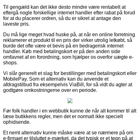
Til gengæld kan det ikke desto mindre være rentabelt at
eftergå nogle forskellige internet handler efter rabat på forud
for at du placerer ordren, så du er sikret at antage den
laveste pris.
Du må lige meget hvad huske på, at når en online forretning
reklamerer et produkt til en pris der virker utrolig letkøbt, så
burde det ofte være et bevis på en bedragerisk internet
handler. Køb med betalingskort er på den anden side
omfavnet af en forordning, som hjælper os overfor uægte e-
shops.
Vi slår generelt et slag for bestillinger med betalingskort eller
MobilePay. Som et alternativ kan du anvende et
afdragstilbud fra eksempelvis ViaBill, for så vidt du agter at
godtgøre omkostningerne over en periode.
Før folk handler i en webbutik kunne de når alt kommer til alt
læse butikkens regler, men det er normalt ikke specielt
ophidsende.
Et nemt alternativ kunne måske være at se nærmere på om
e-firmaet er tilsluttet e-mærket, da det typisk er et tegn på at