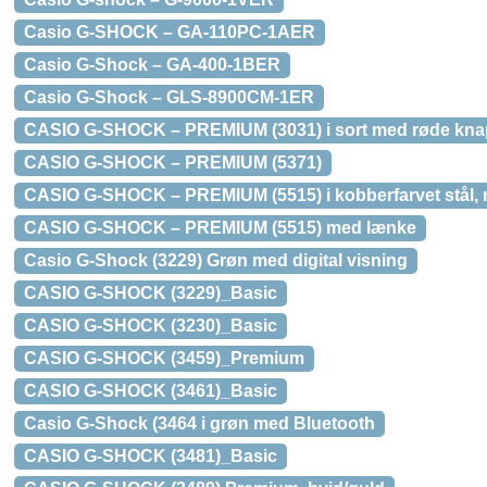
Casio G-SHOCK – GA-110PC-1AER
Casio G-Shock – GA-400-1BER
Casio G-Shock – GLS-8900CM-1ER
CASIO G-SHOCK – PREMIUM (3031) i sort med røde kna
CASIO G-SHOCK – PREMIUM (5371)
CASIO G-SHOCK – PREMIUM (5515) i kobberfarvet stål,
CASIO G-SHOCK – PREMIUM (5515) med lænke
Casio G-Shock (3229) Grøn med digital visning
CASIO G-SHOCK (3229)_Basic
CASIO G-SHOCK (3230)_Basic
CASIO G-SHOCK (3459)_Premium
CASIO G-SHOCK (3461)_Basic
Casio G-Shock (3464 i grøn med Bluetooth
CASIO G-SHOCK (3481)_Basic