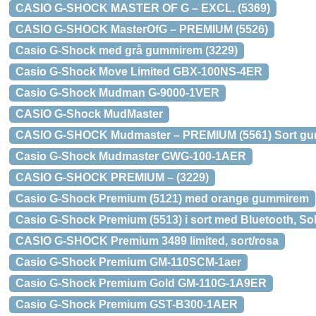
CASIO G-SHOCK MASTER OF G – EXCL. (5369)
CASIO G-SHOCK MasterOfG – PREMIUM (5526)
Casio G-Shock med grå gummirem (3229)
Casio G-Shock Move Limited GBX-100NS-4ER
Casio G-Shock Mudman G-9000-1VER
CASIO G-Shock MudMaster
CASIO G-SHOCK Mudmaster – PREMIUM (5561) Sort g
Casio G-Shock Mudmaster GWG-100-1AER
CASIO G-SHOCK PREMIUM – (3229)
Casio G-Shock Premium (5121) med orange gummirem
Casio G-Shock Premium (5513) i sort med Bluetooth, So
CASIO G-SHOCK Premium 3489 limited, sort/rosa
Casio G-Shock Premium GM-110SCM-1aer
Casio G-Shock Premium Gold GM-110G-1A9ER
Casio G-Shock Premium GST-B300-1AER