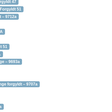
rgyldt 47
 Forgyldt 51
t – 9712a
1A
t 51
A
ge – 9693a
nge forgyldt – 9707a
a