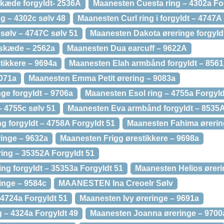
kæde forgyldt- 2536A
Maanesten Cuesta ring – 4302a Fo
g – 4302c sølv 48
Maanesten Curl ring i forgyldt – 4747A
 sølv – 4747C sølv 51
Maanesten Dakota øreringe forgyld
lskæde – 2562a
Maanesten Dua earcuff – 9622A
ikkere – 9694a
Maanesten Elah armbånd forgyldt – 856
071a
Maanesten Emma Petit ørering – 9083a
ge forgyldt – 9706a
Maanesten Esol ring – 4755a Forgyld
– 4755c sølv 51
Maanesten Eva armbånd forgyldt – 8535
g forgyldt – 4758A Forgyldt 51
Maanesten Fahima ørerin
inge – 9632a
Maanesten Frigg ørestikkere – 9698a
ing – 35352A Forgyldt 51
ng forgyldt – 35353a Forgyldt 51
Maanesten Helios øreri
inge – 9584c
MAANESTEN Ina Creoelr Sølv
 4724a Forgyldt 51
Maanesten Ivy øreringe – 9691a
 – 4324a Forgyldt 49
Maanesten Joanna øreringe – 9700