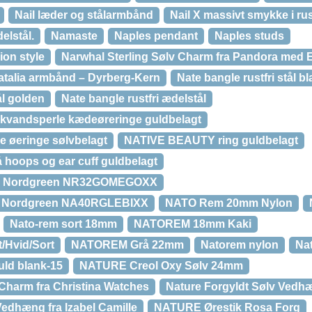
Nail læder og stålarmbånd
Nail X massivt smykke i rust
elstål.
Namaste
Naples pendant
Naples studs
ion style
Narwhal Sterling Sølv Charm fra Pandora med 
atalia armbånd – Dyrberg-Kern
Nate bangle rustfri stål b
ål golden
Nate bangle rustfri ædelstål
vandsperle kædeøreringe guldbelagt
 øeringe sølvbelagt
NATIVE BEAUTY ring guldbelagt
oops og ear cuff guldbelagt
 Fra Nordgreen NR32GOMEGOXX
Fra Nordgreen NA40RGLEBIXX
NATO Rem 20mm Nylon
Nato-rem sort 18mm
NATOREM 18mm Kaki
Hvid/Sort
NATOREM Grå 22mm
Natorem nylon
Nat
uld blank-15
NATURE Creol Oxy Sølv 24mm
 Charm fra Christina Watches
Nature Forgyldt Sølv Vedhæ
Vedhæng fra Izabel Camille
NATURE Ørestik Rosa Forg