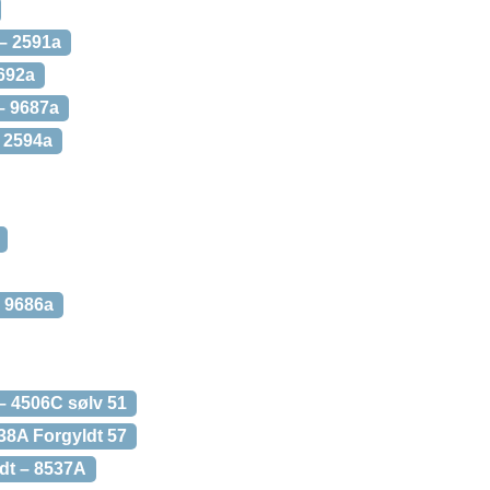
– 2591a
692a
– 9687a
 2594a
– 9686a
 – 4506C sølv 51
38A Forgyldt 57
dt – 8537A