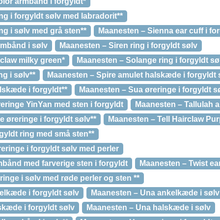
lor armbånd i forgyldt*
g i forgyldt sølv med labradorit**
ng i sølv med grå sten**
Maanesten – Sienna ear cuff i for
rmbånd i sølv
Maanesten – Siren ring i forgyldt sølv
claw milky green*
Maanesten – Solange ring i forgyldt sø
g i sølv**
Maanesten – Spire amulet halskæde i forgyldt 
skæde i forgyldt**
Maanesten – Sua øreringe i forgyldt s
eringe YinYan med sten i forgyldt
Maanesten – Tallulah a
øreringe i forgyldt sølv**
Maanesten – Tell Hairclaw Pu
gyldt ring med små sten**
eringe i forgyldt sølv med perler
bånd med farverige sten i forgyldt
Maanesten – Twist ear 
nge i sølv med røde perler og sten **
lkæde i forgyldt sølv
Maanesten – Una ankelkæde i sølv
kæde i forgyldt sølv
Maanesten – Una halskæde i sølv