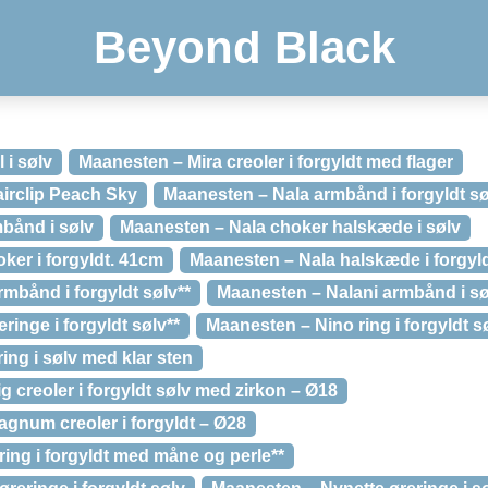
Beyond Black
 i sølv
Maanesten – Mira creoler i forgyldt med flager
irclip Peach Sky
Maanesten – Nala armbånd i forgyldt sø
bånd i sølv
Maanesten – Nala choker halskæde i sølv
ker i forgyldt. 41cm
Maanesten – Nala halskæde i forgyld
mbånd i forgyldt sølv**
Maanesten – Nalani armbånd i sø
ringe i forgyldt sølv**
Maanesten – Nino ring i forgyldt s
ing i sølv med klar sten
 creoler i forgyldt sølv med zirkon – Ø18
gnum creoler i forgyldt – Ø28
ing i forgyldt med måne og perle**