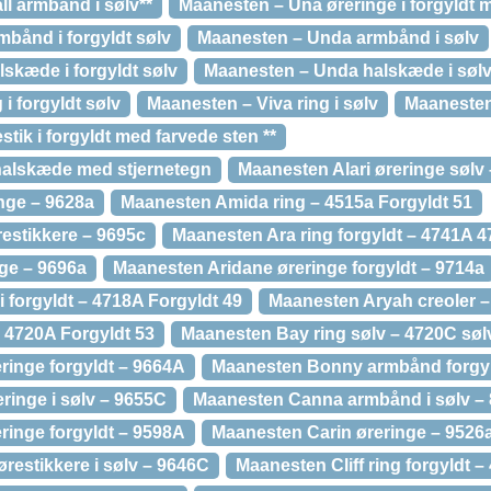
l armbånd i sølv**
Maanesten – Una øreringe i forgyldt m
bånd i forgyldt sølv
Maanesten – Unda armbånd i sølv
skæde i forgyldt sølv
Maanesten – Unda halskæde i søl
i forgyldt sølv
Maanesten – Viva ring i sølv
Maanesten 
tik i forgyldt med farvede sten **
halskæde med stjernetegn
Maanesten Alari øreringe sølv
nge – 9628a
Maanesten Amida ring – 4515a Forgyldt 51
estikkere – 9695c
Maanesten Ara ring forgyldt – 4741A 4
ge – 9696a
Maanesten Aridane øreringe forgyldt – 9714a
i forgyldt – 4718A Forgyldt 49
Maanesten Aryah creoler –
 4720A Forgyldt 53
Maanesten Bay ring sølv – 4720C søl
inge forgyldt – 9664A
Maanesten Bonny armbånd forgyl
ringe i sølv – 9655C
Maanesten Canna armbånd i sølv –
ringe forgyldt – 9598A
Maanesten Carin øreringe – 9526
restikkere i sølv – 9646C
Maanesten Cliff ring forgyldt –