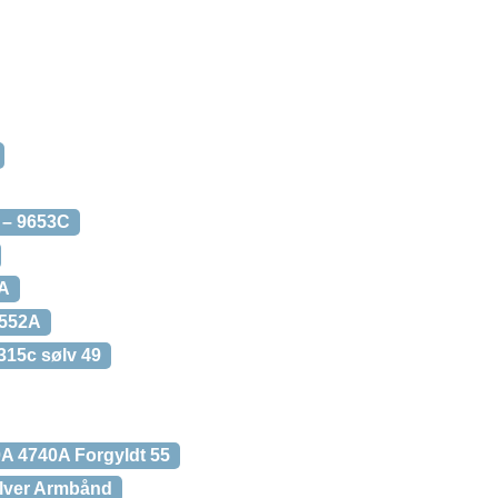
 – 9653C
8A
2552A
315c sølv 49
0A 4740A Forgyldt 55
lver Armbånd