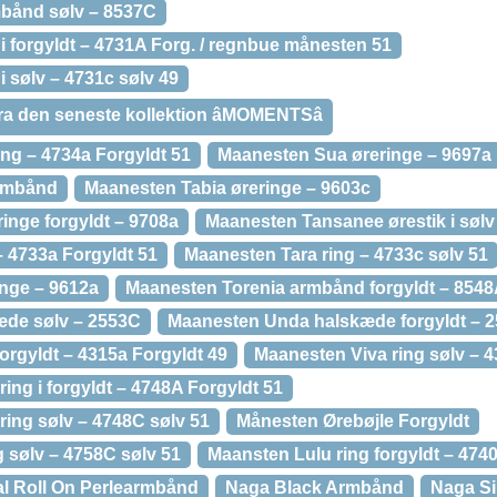
mbånd sølv – 8537C
i forgyldt – 4731A Forg. / regnbue månesten 51
i sølv – 4731c sølv 49
a den seneste kollektion âMOMENTSâ
ng – 4734a Forgyldt 51
Maanesten Sua øreringe – 9697a
rmbånd
Maanesten Tabia øreringe – 9603c
inge forgyldt – 9708a
Maanesten Tansanee ørestik i sølv
– 4733a Forgyldt 51
Maanesten Tara ring – 4733c sølv 51
nge – 9612a
Maanesten Torenia armbånd forgyldt – 854
æde sølv – 2553C
Maanesten Unda halskæde forgyldt – 
orgyldt – 4315a Forgyldt 49
Maanesten Viva ring sølv – 4
ing i forgyldt – 4748A Forgyldt 51
ring sølv – 4748C sølv 51
Månesten Ørebøjle Forgyldt
 sølv – 4758C sølv 51
Maansten Lulu ring forgyldt – 474
l Roll On Perlearmbånd
Naga Black Armbånd
Naga Si