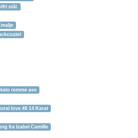
fri stål.
Emalje
lackcoatet
Nato remme ass
ural love 46 14 Karat
ng fra Izabel Camille