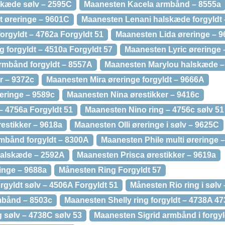
skæde sølv – 2595C
Maanesten Kacela armbånd – 8555a
t øreringe – 9601C
Maanesten Lenani halskæde forgyldt 
orgyldt – 4762a Forgyldt 51
Maanesten Lida øreringe – 9
 forgyldt – 4510a Forgyldt 57
Maanesten Lyric øreringe 
rmbånd forgyldt – 8557A
Maanesten Marylou halskæde –
r – 9372c
Maanesten Mira øreringe forgyldt – 9666A
eringe – 9589c
Maanesten Nina ørestikker – 9416c
– 4756a Forgyldt 51
Maanesten Nino ring – 4756c sølv 51
estikker – 9618a
Maanesten Olli øreringe i sølv – 9625C
mbånd forgyldt – 8300A
Maanesten Phile multi øreringe 
alskæde – 2592A
Maanesten Prisca ørestikker – 9619a
inge – 9688a
Månesten Ring Forgyldt 57
orgyldt sølv – 4506A Forgyldt 51
Månesten Rio ring i sølv
mbånd – 8503c
Maanesten Shelly ring forgyldt – 4738A 47
 sølv – 4738C sølv 53
Maanesten Sigrid armbånd i forgyl