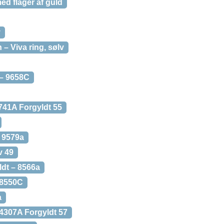
ed flager af guld
v
– Viva ring, sølv
 – 9658C
741A Forgyldt 55
 9579a
v 49
dt – 8566a
 8550C
a
 4307A Forgyldt 57