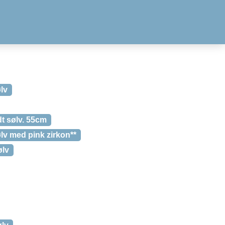
lv
t sølv. 55cm
lv med pink zirkon**
ølv