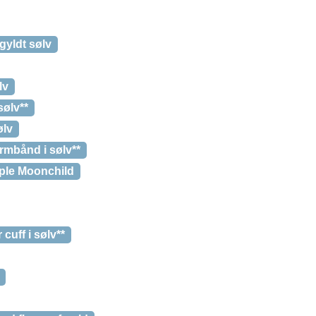
gyldt sølv
lv
sølv**
ølv
rmbånd i sølv**
rple Moonchild
cuff i sølv**