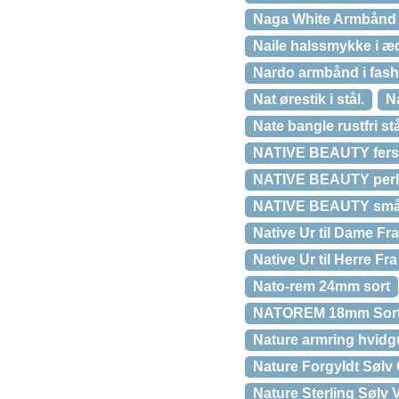
Naga White Armbånd
Naile halssmykke i æd
Nardo armbånd i fash
Nat ørestik i stål.
N
Nate bangle rustfri st
NATIVE BEAUTY fersk
NATIVE BEAUTY perle
NATIVE BEAUTY små h
Native Ur til Dame
Native Ur til Herre 
Nato-rem 24mm sort
NATOREM 18mm Sort/
Nature armring hvidg
Nature Forgyldt Sølv
Nature Sterling Sølv 