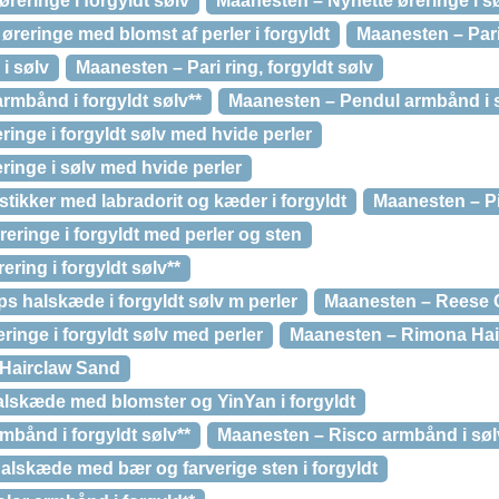
reringe i forgyldt sølv
Maanesten – Nynette øreringe i s
øreringe med blomst af perler i forgyldt
Maanesten – Pari 
i sølv
Maanesten – Pari ring, forgyldt sølv
rmbånd i forgyldt sølv**
Maanesten – Pendul armbånd i s
ringe i forgyldt sølv med hvide perler
ringe i sølv med hvide perler
tikker med labradorit og kæder i forgyldt
Maanesten – Pi
ringe i forgyldt med perler og sten
ring i forgyldt sølv**
s halskæde i forgyldt sølv m perler
Maanesten – Reese 
inge i forgyldt sølv med perler
Maanesten – Rimona Hair
Hairclaw Sand
lskæde med blomster og YinYan i forgyldt
bånd i forgyldt sølv**
Maanesten – Risco armbånd i søl
lskæde med bær og farverige sten i forgyldt