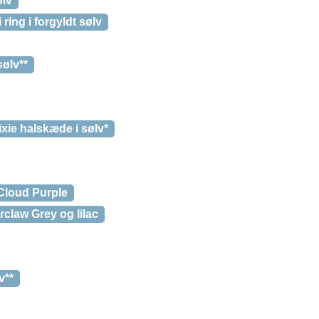
ølv
ring i forgyldt sølv
ølv**
xie halskæde i sølv*
Cloud Purple
claw Grey og lilac
v**