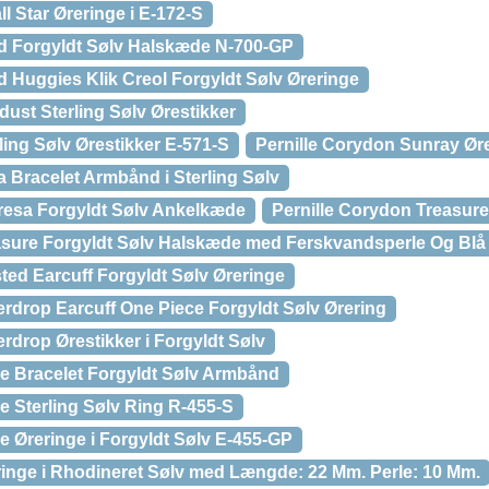
l Star Øreringe i E-172-S
id Forgyldt Sølv Halskæde N-700-GP
d Huggies Klik Creol Forgyldt Sølv Øreringe
dust Sterling Sølv Ørestikker
ling Sølv Ørestikker E-571-S
Pernille Corydon Sunray Ører
 Bracelet Armbånd i Sterling Sølv
resa Forgyldt Sølv Ankelkæde
Pernille Corydon Treasure
asure Forgyldt Sølv Halskæde med Ferskvandsperle Og Blå
ted Earcuff Forgyldt Sølv Øreringe
erdrop Earcuff One Piece Forgyldt Sølv Ørering
rdrop Ørestikker i Forgyldt Sølv
e Bracelet Forgyldt Sølv Armbånd
e Sterling Sølv Ring R-455-S
e Øreringe i Forgyldt Sølv E-455-GP
ringe i Rhodineret Sølv med Længde: 22 Mm. Perle: 10 Mm.