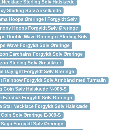
a Necklace Sterling Sølv Halskæde
axy Sterling Sølv Ankelkæde
ma Hoops Øreringe i Forgyldt Sølv
mony Hoops Forgyldt Sølv Øreringe
ps Double Wave Øreringe i Sterling Sølv
ps Wave Forgyldt Sølv Øreringe
izon Earchains Forgyldt Sølv Øreringe
zon Sterling Sølv Ørestikker
e Daylight Forgyldt Sølv Øreringe
ht Rainbow Forgyldt Sølv Armbånd med Turmalin
ng Coin Sølv Halskæde N-005-S
 Earstick Forgyldt Sølv Øreringe
a Star Necklace Forgyldt Sølv Halskæde
 Coin Sølv Øreringe E-009-S
 Saga Forgyldt Sølv Øreringe