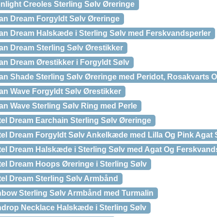
light Creoles Sterling Sølv Øreringe
an Dream Forgyldt Sølv Øreringe
an Dream Halskæde i Sterling Sølv med Ferskvandsperler
an Dream Sterling Sølv Ørestikker
an Dream Ørestikker i Forgyldt Sølv
an Shade Sterling Sølv Øreringe med Peridot, Rosakvarts 
an Wave Forgyldt Sølv Ørestikker
an Wave Sterling Sølv Ring med Perle
el Dream Earchain Sterling Sølv Øreringe
tel Dream Forgyldt Sølv Ankelkæde med Lilla Og Pink Agat
tel Dream Halskæde i Sterling Sølv med Agat Og Ferskvand
el Dream Hoops Øreringe i Sterling Sølv
tel Dream Sterling Sølv Armbånd
nbow Sterling Sølv Armbånd med Turmalin
ndrop Necklace Halskæde i Sterling Sølv