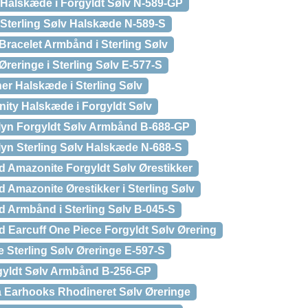
a Halskæde i Forgyldt Sølv N-589-GP
 Sterling Sølv Halskæde N-589-S
Bracelet Armbånd i Sterling Sølv
Øreringe i Sterling Sølv E-577-S
er Halskæde i Sterling Sølv
nity Halskæde i Forgyldt Sølv
lyn Forgyldt Sølv Armbånd B-688-GP
lyn Sterling Sølv Halskæde N-688-S
d Amazonite Forgyldt Sølv Ørestikker
d Amazonite Ørestikker i Sterling Sølv
d Armbånd i Sterling Sølv B-045-S
d Earcuff One Piece Forgyldt Sølv Ørering
e Sterling Sølv Øreringe E-597-S
gyldt Sølv Armbånd B-256-GP
a Earhooks Rhodineret Sølv Øreringe