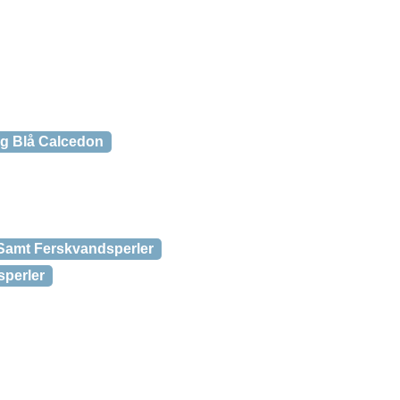
Og Blå Calcedon
 Samt Ferskvandsperler
sperler