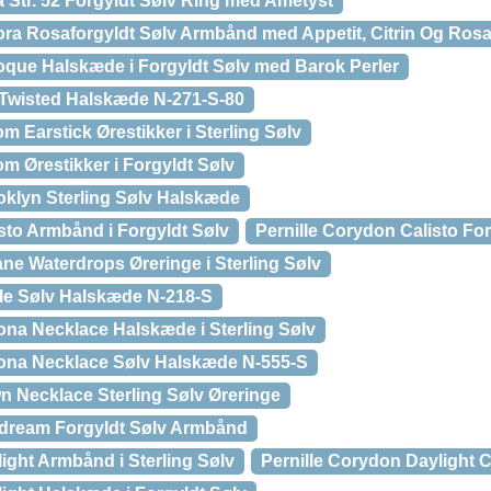
 Str. 52 Forgyldt Sølv Ring med Ametyst
ora Rosaforgyldt Sølv Armbånd med Appetit, Citrin Og Ros
oque Halskæde i Forgyldt Sølv med Barok Perler
 Twisted Halskæde N-271-S-80
m Earstick Ørestikker i Sterling Sølv
m Ørestikker i Forgyldt Sølv
oklyn Sterling Sølv Halskæde
sto Armbånd i Forgyldt Sølv
Pernille Corydon Calisto Fo
ne Waterdrops Øreringe i Sterling Sølv
cle Sølv Halskæde N-218-S
ona Necklace Halskæde i Sterling Sølv
rona Necklace Sølv Halskæde N-555-S
n Necklace Sterling Sølv Øreringe
ydream Forgyldt Sølv Armbånd
ight Armbånd i Sterling Sølv
Pernille Corydon Daylight 