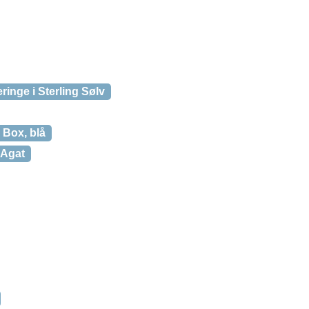
inge i Sterling Sølv
 Box, blå
 Agat