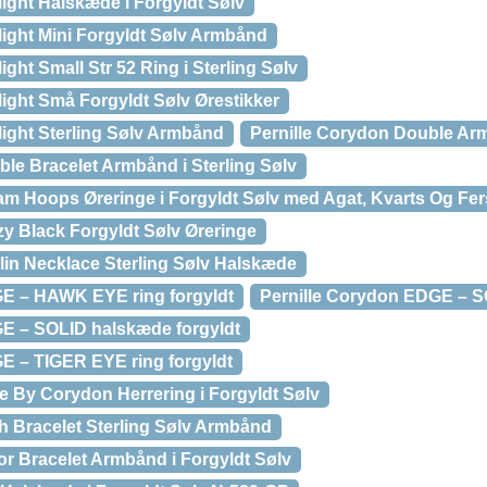
ight Halskæde i Forgyldt Sølv
light Mini Forgyldt Sølv Armbånd
ght Small Str 52 Ring i Sterling Sølv
ight Små Forgyldt Sølv Ørestikker
light Sterling Sølv Armbånd
Pernille Corydon Double Arm
le Bracelet Armbånd i Sterling Sølv
am Hoops Øreringe i Forgyldt Sølv med Agat, Kvarts Og Fe
zy Black Forgyldt Sølv Øreringe
lin Necklace Sterling Sølv Halskæde
GE – HAWK EYE ring forgyldt
Pernille Corydon EDGE – SO
E – SOLID halskæde forgyldt
E – TIGER EYE ring forgyldt
e By Corydon Herrering i Forgyldt Sølv
th Bracelet Sterling Sølv Armbånd
or Bracelet Armbånd i Forgyldt Sølv