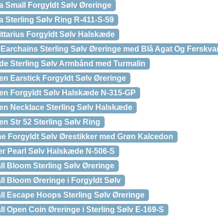
a Small Forgyldt Sølv Øreringe
 Sterling Sølv Ring R-411-S-59
ittarius Forgyldt Sølv Halskæde
 Earchains Sterling Sølv Øreringe med Blå Agat Og Ferskva
de Sterling Sølv Armbånd med Turmalin
en Earstick Forgyldt Sølv Øreringe
een Forgyldt Sølv Halskæde N-315-GP
en Necklace Sterling Sølv Halskæde
n Str 52 Sterling Sølv Ring
ne Forgyldt Sølv Ørestikker med Grøn Kalcedon
ver Pearl Sølv Halskæde N-506-S
ll Bloom Sterling Sølv Øreringe
l Bloom Øreringe i Forgyldt Sølv
ll Escape Hoops Sterling Sølv Øreringe
l Open Coin Øreringe i Sterling Sølv E-169-S