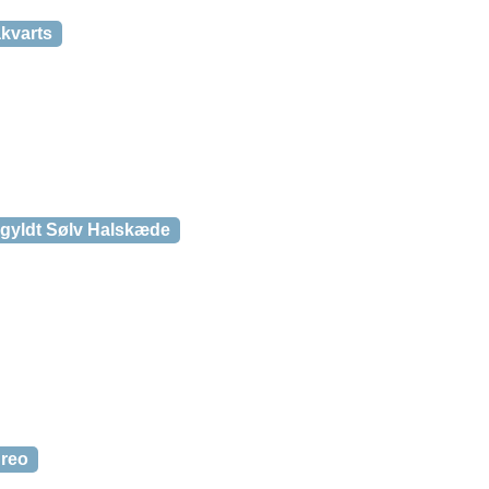
akvarts
rgyldt Sølv Halskæde
Creo