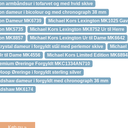
on armbåndsur i tofarvet og med hvid skive
ton dameur i bicolour og med chronograph 38 mm
ton Dameur MK6739
Michael Kors Lexington MK1025 Ga
ton MK5735
Michael Kors Lexington MK8752 Ur til Herre
ton MK8857
Michael Kors Lexington Ur til Dame MK6642
krystal dameur i forgyldt stål med perlemor skive
Michael
 Ur til Dame MK4556
Michael Kors Limited Edition MK6894
remium Øreringe Forgyldt MKC1334AN710
oop Øreringe i forgyldt sterling silver
radshaw dameur i forgyldt med chronograph 36 mm
radshaw MK6174
Køb nu »