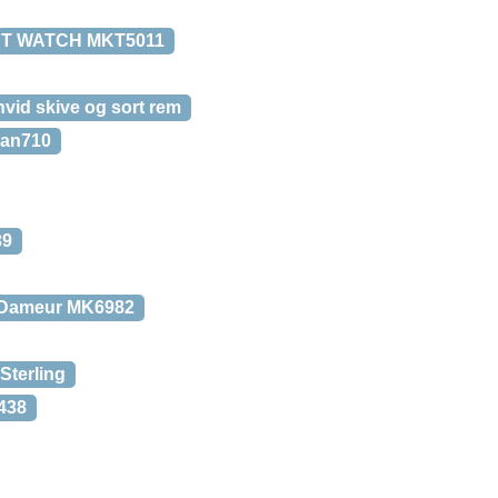
T WATCH MKT5011
vid skive og sort rem
1an710
39
e Dameur MK6982
Sterling
438