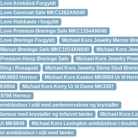
y Love Armbånd Forgyldt
y Love Gavesæt Sølv MKC1262AN040
 Love Halskæde i forgyldt
y Love Premium Øreringe Sølv MKC1334AN040
 Love Øreringe Forgyldt
Michael Kors Jewelry Mercer Øre
y Mercer Øreringe Sølv MKC1014AN040
Michael Kors Je
y Premium Hoop Øreringe Sølv
Michael Kors Jewelry Pre
 Ring i Rosaguld
Michael Kors Jewelry Stone Stud Øreri
 MK8683 Herreur
Michael Kors Keaton MK8684 Ur til Herr
MK6954
Michael Kors Kerry Ur til Dame MK3397
K8798 Herreur
armbåndsur i stål med perlemorsskive og krystaller
dameur med krystaller og tofarvet lænke
Michael Kors L
 Ur MK6849
Michael Kors Lexington armbåndsur i doubl
on armbåndsur i stål med lænke