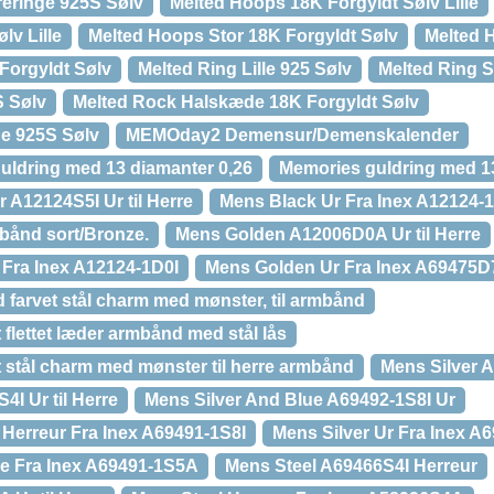
reringe 925S Sølv
Melted Hoops 18K Forgyldt Sølv Lille
lv Lille
Melted Hoops Stor 18K Forgyldt Sølv
Melted 
 Forgyldt Sølv
Melted Ring Lille 925 Sølv
Melted Ring S
S Sølv
Melted Rock Halskæde 18K Forgyldt Sølv
e 925S Sølv
MEMOday2 Demensur/Demenskalender
guldring med 13 diamanter 0,26
Memories guldring med 13
 A12124S5I Ur til Herre
Mens Black Ur Fra Inex A12124-1
bånd sort/Bronze.
Mens Golden A12006D0A Ur til Herre
Fra Inex A12124-1D0I
Mens Golden Ur Fra Inex A69475D
 farvet stål charm med mønster, til armbånd
 flettet læder armbånd med stål lås
t stål charm med mønster til herre armbånd
Mens Silver 
4I Ur til Herre
Mens Silver And Blue A69492-1S8I Ur
 Herreur Fra Inex A69491-1S8I
Mens Silver Ur Fra Inex A
rre Fra Inex A69491-1S5A
Mens Steel A69466S4I Herreur