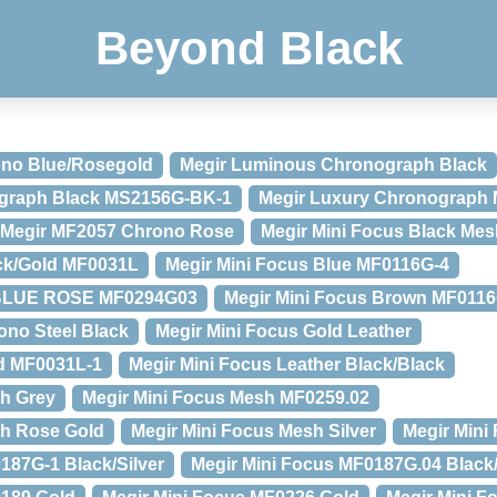
Beyond Black
no Blue/Rosegold
Megir Luminous Chronograph Black
ograph Black MS2156G-BK-1
Megir Luxury Chronograph
Megir MF2057 Chrono Rose
Megir Mini Focus Black Mes
ack/Gold MF0031L
Megir Mini Focus Blue MF0116G-4
BLUE ROSE MF0294G03
Megir Mini Focus Brown MF0116
ono Steel Black
Megir Mini Focus Gold Leather
ld MF0031L-1
Megir Mini Focus Leather Black/Black
sh Grey
Megir Mini Focus Mesh MF0259.02
sh Rose Gold
Megir Mini Focus Mesh Silver
Megir Mini
187G-1 Black/Silver
Megir Mini Focus MF0187G.04 Black