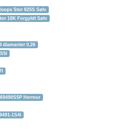
Hoops Stor 925S Sølv
tor 18K Forgyldt Sølv
 diamanter 0,26
S5I
7I
A69490S5P Herreur
69491-1S4I