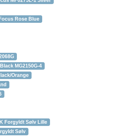
ocus MF0275L-1 Silver
 Focus Rose Blue
 2068G
r/Black MG2150G-4
Black/Orange
ånd
6
 Forgyldt Sølv Lille
rgyldt Sølv