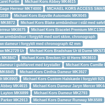
ret Fortin
Michael Kors Abbey MK4615
 Gage Herreur MKT4000
MICHAEL KORS ACCESS SMAR
K1039
Michael Kors Bayville Automatic MK9045
e MK8872
Michael Kors Blake armbåndsur i stål med sølvh
Herreur MK8675
Michael Kors Bracelet Premium MKC138
w armbåndsur i forgyldt med sort skive, chronograph
aw dameur i forgyldt med chronograph 42 mm
aw MK2729 Ur
Michael Kors Bradshaw Ur til Dame MK57
n MK8847
Michael Kors Brecken Ur til Herre MK8610
dameur i guldfarvet med krystaller
Michael Kors Camill
e MK6845
Michael Kors Cinthia Dameur MK3927
ndt MK8905
Michael Kors Custom Halskæde i forgyldt 925 
r Abbey MK4615
Michael Kors Dameur Jaryn Mercer MK4
r Layton MK6899
Michael Kors Dameur MK2793
 Parker MK2913
Michael Kors Dameur Runway MK6589