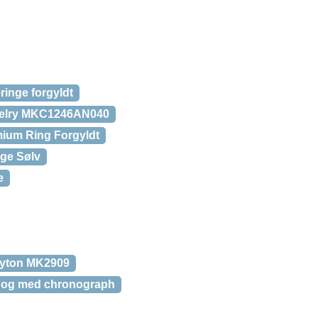
ringe forgyldt
welry MKC1246AN040
mium Ring Forgyldt
nge Sølv
e
ayton MK2909
e og med chronograph