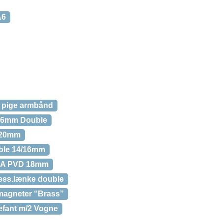
A6
 pige armbånd
6mm Double
 20mm
ble 14/16mm
SA PVD 18mm
ess.lænke double
agneter “Brass”
efant m/2 Vogne