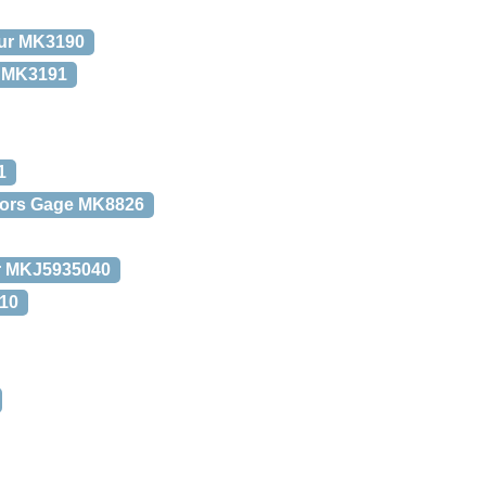
eur MK3190
i MK3191
1
Kors Gage MK8826
er MKJ5935040
10