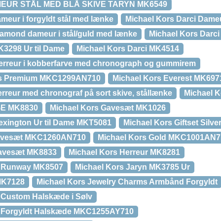
EUR STÅL MED BLÅ SKIVE TARYN MK6549
meur i forgyldt stål med lænke
Michael Kors Darci Dam
iamond dameur i stål/guld med lænke
Michael Kors Darc
K3298 Ur til Dame
Michael Kors Darci MK4514
herreur i kobberfarve med chronograph og gummirem
ngs Premium MKC1299AN710
Michael Kors Everest MK697
rreur med chronograf på sort skive, stållænke
Michael 
E MK8830
Michael Kors Gavesæt MK1026
exington Ur til Dame MKT5081
Michael Kors Giftset Silv
Gavesæt MKC1260AN710
Michael Kors Gold MKC1001AN7
gavesæt MK8833
Michael Kors Herreur MK8281
r Runway MK8507
Michael Kors Jaryn MK3785 Ur
MK7128
Michael Kors Jewelry Charms Armbånd Forgyldt
 Custom Halskæde i Sølv
y Forgyldt Halskæde MKC1255AY710