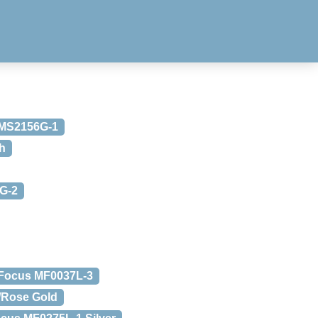
 MS2156G-1
h
G-2
 Focus MF0037L-3
/Rose Gold