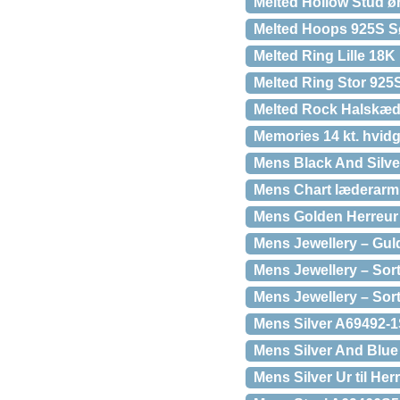
Melted Hollow Stud ø
Melted Hoops 925S Sø
Melted Ring Lille 18K
Melted Ring Stor 925
Melted Rock Halskæd
Memories 14 kt. hvid
Mens Black And Silver
Mens Chart læderarm
Mens Golden Herreur 
Mens Jewellery – Guld
Mens Jewellery – Sort
Mens Jewellery – Sor
Mens Silver A69492-1S
Mens Silver And Blue
Mens Silver Ur til He