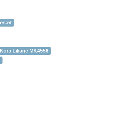
vesæt
 Kors Liliane MK4556