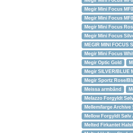
Megir Mini Focus MF
Megir Mini Focus MF
Megir Mini Focus MF
Megir Mini Focus Ro
Megir Mini Focus Sil
MEGIR MINI FOCUS 
Megir Mini Focus Whi
Megir Optic Gold
M
Megir SILVER/BLUE 
Megir Sportz Rose/Bl
Meissa armbånd
M
Melazzo Forgyldt Sølv
Mellem/large Archive
Mellow Forgyldt Søl
Melted Firkantet Hals