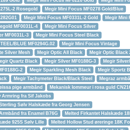
0189 Gold
Megir Mini Focus MF0226 Gold
Megir Mini F
0275L-2 Rosegold
Megir Mini Focus MF0278 Gold/Blue
0282G01
Megir Mini Focus MF0331L-2 Gold
Megir Mini
segold MF0031L-4
Megir Mini Focus Silver
ver MF0031L-3
Megir Mini Focus Steel Black
STEEL/BLUE MF0294G.02
Megir Mini Focus Vintage
te Silver Mesh
Megir Optic All Black
Megir Optic Black
egir Quartz Black
Megir Silver MF0188G-3
Megir Silve
MF0188G-2
Megir Sparkling Mesh Black
Megir Sportz 
ack
Megir Tachymeter Black/Black Steel
Megraz armb
eissa pige armbånd
Mekanisk lommeur i rosa guld CN21
 Armring fra Sif Jakobs
 Sterling Sølv Halskæde fra Georg Jensen
v Armbånd fra Enamel B76G
Melted Firkantet Halskæde 18K
kæde 925S Sølv Lille
Melted Hollow Stud øreringe 18K Fo