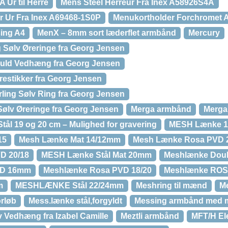
 Ur til Herre
Mens Steel Herreur Fra Inex A58926S4A
r Ur Fra Inex A69468-1S0P
Menukortholder Forchromet 
ing A4
MenX – 8mm sort læderflet armbånd
Mercury
g Sølv Øreringe fra Georg Jensen
 Guld Vedhæng fra Georg Jensen
restikker fra Georg Jensen
erling Sølv Ring fra Georg Jensen
Sølv Øreringe fra Georg Jensen
Merga armbånd
Merga
tål 19 og 20 cm – Mulighed for gravering
MESH Lænke 1
15
Mesh Lænke Mat 14/12mm
Mesh Lænke Rosa PVD
D 20/18
MESH Lænke Stål Mat 20mm
Meshlænke Dou
VD 16mm
Meshlænke Rosa PVD 18/20
Meshlænke RO
m
MESHLÆNKE Stål 22/24mm
Meshring til mænd
M
rløb
Mess.lænke stål,forgyldt
Messing armbånd med m
v Vedhæng fra Izabel Camille
Meztli armbånd
MFT/H El