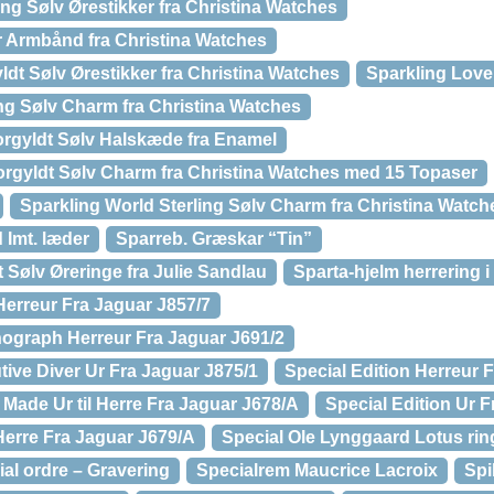
ling Sølv Ørestikker fra Christina Watches
 Armbånd fra Christina Watches
ldt Sølv Ørestikker fra Christina Watches
Sparkling Love
ng Sølv Charm fra Christina Watches
rgyldt Sølv Halskæde fra Enamel
orgyldt Sølv Charm fra Christina Watches med 15 Topaser
Sparkling World Sterling Sølv Charm fra Christina Watc
Imt. læder
Sparreb. Græskar “Tin”
 Sølv Øreringe fra Julie Sandlau
Sparta-hjelm herrering i 
Herreur Fra Jaguar J857/7
nograph Herreur Fra Jaguar J691/2
tive Diver Ur Fra Jaguar J875/1
Special Edition Herreur 
 Made Ur til Herre Fra Jaguar J678/A
Special Edition Ur F
 Herre Fra Jaguar J679/A
Special Ole Lynggaard Lotus rin
al ordre – Gravering
Specialrem Maucrice Lacroix
Spi