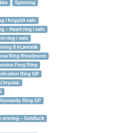
ykke
Spinning
g i forgyldt sølv
g – Heart ring i sølv
t ring i sølv
nning 8 kt.ørestik
ow Ring Rhodineret
ssion Forg Ring
dication Ring GP
 krystal.
S
Humanity Ring GP
v ørering – Goldluck