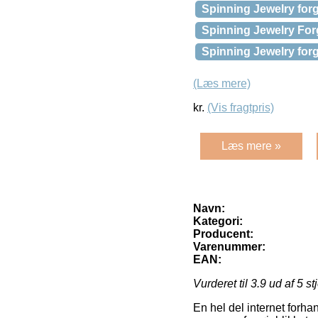
Spinning Jewelry forg
Spinning Jewelry Forg
Spinning Jewelry forgy
(Læs mere)
kr.
(Vis fragtpris)
Læs mere »
Navn:
Kategori:
Producent:
Varenummer:
EAN:
Vurderet til
3.9
ud af 5 st
En hel del internet forh