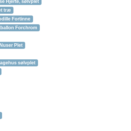
e Hjerte, sølvplet
t træ
ille Fortinne
tballon Forchrom
Nuser Plet
agehus sølvplet