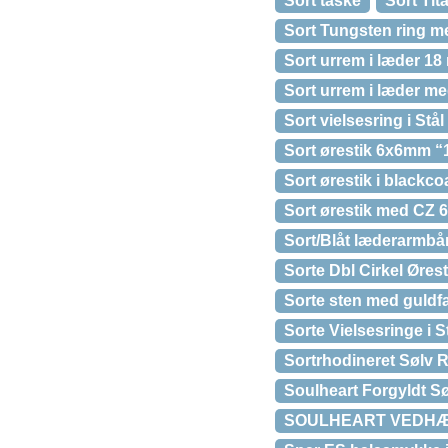
Sort taske
Sort Tit
Sort Tungsten ring m
Sort urrem i læder 1
Sort urrem i læder m
Sort vielsesring i Stål
Sort ørestik 6x6mm “
Sort ørestik i blackco
Sort ørestik med CZ 
Sort/Blåt læderarmb
Sorte Dbl Cirkel Øres
Sorte sten med guldf
Sorte Vielsesringe i 
Sortrhodineret Sølv 
Soulheart Forgyldt Søl
SOULHEART VEDHÆN