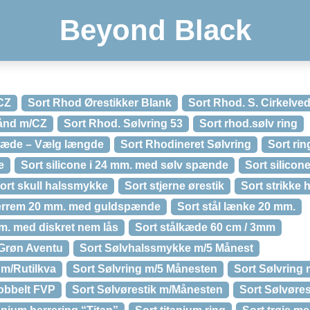
Beyond Black
CZ
Sort Rhod Ørestikker Blank
Sort Rhod. S. Cirkelve
ånd m/CZ
Sort Rhod. Sølvring 53
Sort rhod.sølv ring
 kæde – Vælg længde
Sort Rhodineret Sølvring
Sort ri
e
Sort silicone i 24 mm. med sølv spænde
Sort silicon
ort skull halssmykke
Sort stjerne ørestik
Sort strikke 
errem 20 mm. med guldspænde
Sort stål lænke 20 mm.
mm. med diskret nem lås
Sort stålkæde 60 cm / 3mm
Grøn Aventu
Sort Sølvhalssmykke m/5 Månest
m/Rutilkva
Sort Sølvring m/5 Månesten
Sort Sølvring 
obbelt FVP
Sort Sølvørestik m/Månesten
Sort Sølvøres