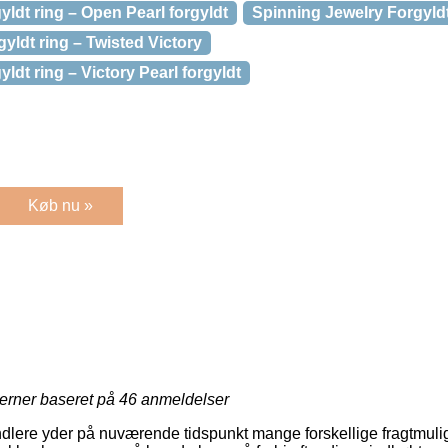
yldt ring – Open Pearl forgyldt
Spinning Jewelry Forgyld
yldt ring – Twisted Victory
ldt ring – Victory Pearl forgyldt
Køb nu »
jerner baseret på
46
anmeldelser
andlere yder på nuværende tidspunkt mange forskellige fragtmuli