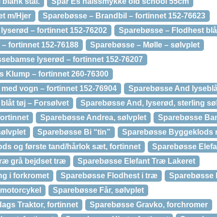
blank stål.
Spar Es halssmykke old school 55cm
et m/Hjer
Sparebøsse – Brandbil – fortinnet 152-76623
lyserød – fortinnet 152-76202
Sparebøsse – Flodhest blå 
– fortinnet 152-76188
Sparebøsse – Mølle – sølvplet
sebamse lyserød – fortinnet 152-76207
 Klump – fortinnet 260-76300
 med vogn – fortinnet 152-76904
Sparebøsse And lyseblå,
låt tøj – Forsølvet
Sparebøsse And, lyserød, sterling sø
ortinnet
Sparebøsse Andrea, sølvplet
Sparebøsse Bam
ølvplet
Sparebøsse Bi “tin”
Sparebøsse Byggeklods m
s og første tand/hårlok sæt, fortinnet
Sparebøsse Elefan
ræ grå bejdset træ
Sparebøsse Elefant Træ Lakeret
g i forkromet
Sparebøsse Flodhest i træ
Sparebøsse F
 motorcykel
Sparebøsse Får, sølvplet
s Traktor, fortinnet
Sparebøsse Gravko, forchromer