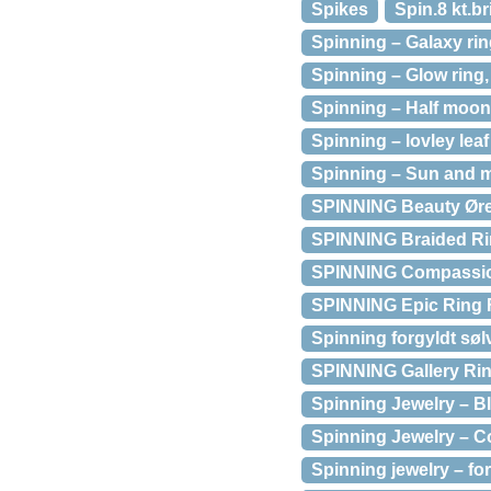
Spikes
Spin.8 kt.br
Spinning – Galaxy rin
Spinning – Glow ring,
Spinning – Half moon 
Spinning – lovley leaf
Spinning – Sun and m
SPINNING Beauty Øre
SPINNING Braided Ri
SPINNING Compassio
SPINNING Epic Ring 
Spinning forgyldt sølv
SPINNING Gallery Ri
Spinning Jewelry – B
Spinning Jewelry – Co
Spinning jewelry – fo