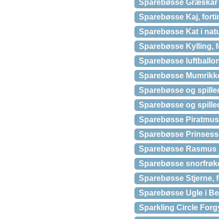
Sparebøsse Græskar k
Sparebøsse Kaj, forti
Sparebøsse Kat i natu
Sparebøsse Kylling, f
Sparebøsse luftballon
Sparebøsse Mumrikken
Sparebøsse og spilled
Sparebøsse og spille
Sparebøsse Piratmus 
Sparebøsse Prinsesse
Sparebøsse Rasmus K
Sparebøsse snorfrøke
Sparebøsse Stjerne, f
Sparebøsse Ugle i Be
Sparkling Circle Forg