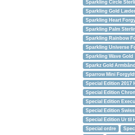
Sparkling Circle Ster
Sparkling Gold Læder
Sparkling Heart Forgy
Sparkling Palm Sterli
Sparkling Rainbow Fo
Sparkling Universe F
Sparkling Wave Gold
Sparkz Gold Armbånd 
Sparrow Mini Forgyldt
Special Edition 2017 
Special Edition Chro
Special Edition Execu
Special Edition Swiss
Special Edition Ur til
Special ordre
Speci