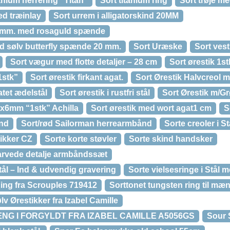
anium herrering “Titan”
Sort titanium ring
Sort trøje m
ed træinlay
Sort urrem i alligatorskind 20MM
8 mm. med rosaguld spænde
ed sølv butterfly spænde 20 mm.
Sort Uræske
Sort vest
Sort vægur med flotte detaljer – 28 cm
Sort ørestik 1st
1stk”
Sort ørestik firkant agat.
Sort Ørestik Halvcreol m
atet ædelstål
Sort ørestik i rustfri stål
Sort Ørestik m/G
6x6mm “1stk” Achilla
Sort ørestik med wort agat1 cm
S
ånd
Sort/rød Sailorman herrearmbånd
Sorte creoler i St
tikker CZ
Sorte korte støvler
Sorte skind handsker
arvede detalje armbåndssæt
Stål – Ind & udvendig gravering
Sorte vielsesringe i Stål 
Ring fra Scrouples 719412
Sorttonet tungsten ring til mæ
v Ørestikker fra Izabel Camille
G I FORGYLDT FRA IZABEL CAMILLE A5056GS
Sour 