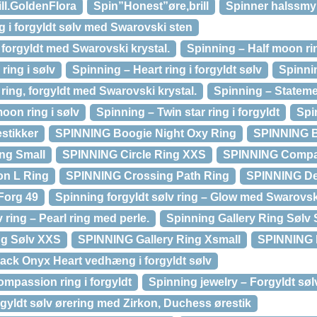
ill.GoldenFlora
Spin”Honest”øre,brill
Spinner halssm
g i forgyldt sølv med Swarovski sten
 forgyldt med Swarovski krystal.
Spinning – Half moon rin
ring i sølv
Spinning – Heart ring i forgyldt sølv
Spinnin
 ring, forgyldt med Swarovski krystal.
Spinning – Statemen
oon ring i sølv
Spinning – Twin star ring i forgyldt
Spi
stikker
SPINNING Boogie Night Oxy Ring
SPINNING B
ng Small
SPINNING Circle Ring XXS
SPINNING Compa
n L Ring
SPINNING Crossing Path Ring
SPINNING De
Forg 49
Spinning forgyldt sølv ring – Glow med Swarovski
 ring – Pearl ring med perle.
Spinning Gallery Ring Sølv 
ng Sølv XXS
SPINNING Gallery Ring Xsmall
SPINNING 
lack Onyx Heart vedhæng i forgyldt sølv
mpassion ring i forgyldt
Spinning jewelry – Forgyldt søl
rgyldt sølv ørering med Zirkon, Duchess ørestik