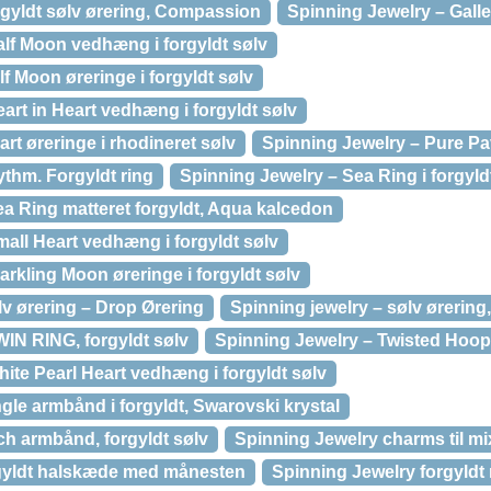
rgyldt sølv ørering, Compassion
Spinning Jewelry – Galler
alf Moon vedhæng i forgyldt sølv
f Moon øreringe i forgyldt sølv
art in Heart vedhæng i forgyldt sølv
rt øreringe i rhodineret sølv
Spinning Jewelry – Pure Pav
thm. Forgyldt ring
Spinning Jewelry – Sea Ring i forgyl
a Ring matteret forgyldt, Aqua kalcedon
all Heart vedhæng i forgyldt sølv
arkling Moon øreringe i forgyldt sølv
lv ørering – Drop Ørering
Spinning jewelry – sølv ørerin
WIN RING, forgyldt sølv
Spinning Jewelry – Twisted Hoop 
ite Pearl Heart vedhæng i forgyldt sølv
le armbånd i forgyldt, Swarovski krystal
ch armbånd, forgyldt sølv
Spinning Jewelry charms til mi
rgyldt halskæde med månesten
Spinning Jewelry forgyldt 