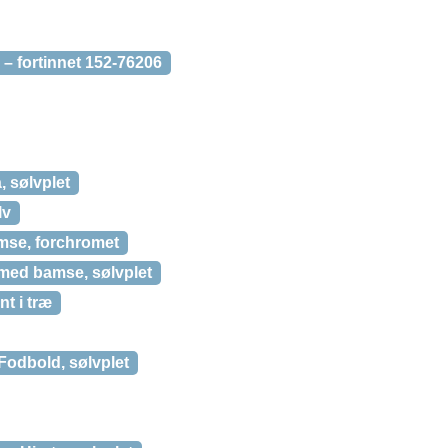
– fortinnet 152-76206
 sølvplet
lv
se, forchromet
ed bamse, sølvplet
t i træ
odbold, sølvplet