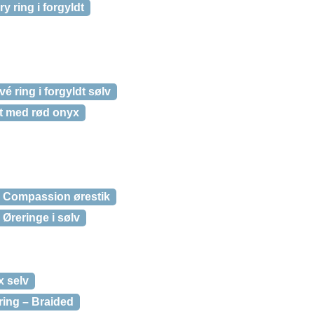
y ring i forgyldt
é ring i forgyldt sølv
dt med rød onyx
g, Compassion ørestik
Øreringe i sølv
x selv
ring – Braided