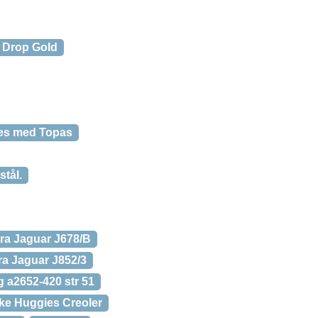
 Drop Gold
hes med Topas
stål.
Fra Jaguar J678/B
ra Jaguar J852/3
g a2652-420 str 51
ke Huggies Creoler