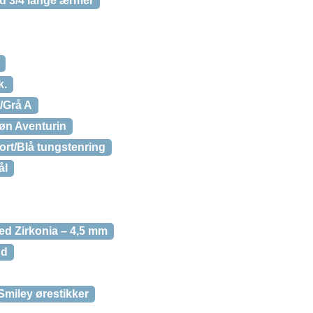
ed 3/4 lange ærmer
k.
/Grå A
røn Aventurin
ort/Blå tungstenring
ål
med Zirkonia – 4,5 mm
nd
Smiley ørestikker