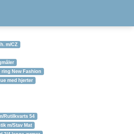
dh. m/CZ
ngmåler
e ring New Fashion
hue med hjerter
m/Rutilkvarts 54
tik m/Stav Mat