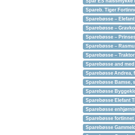
Spar ES halssmykke i 
Spareb. Tiger Fortinn
Sparebøsse – Elefant 
Sparebøsse – Gravko 
Sparebøsse – Prinses
Sparebøsse – Rasmus
Sparebøsse – Traktor
Sparebøsse and med b
Sparebøsse Andrea, f
Sparebøsse Bamse, s
Sparebøsse Byggeklod
Sparebøsse Elefant T
Sparebøsse enhjørnin
Sparebøsse fortinnet
Sparebøsse Gammeldag