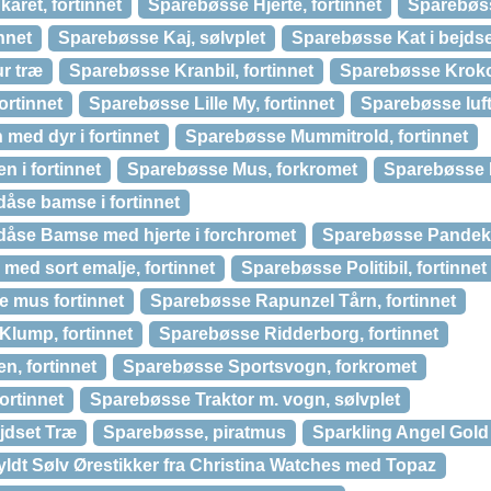
aret, fortinnet
Sparebøsse Hjerte, fortinnet
Sparebøss
nnet
Sparebøsse Kaj, sølvplet
Sparebøsse Kat i bejdse
r træ
Sparebøsse Kranbil, fortinnet
Sparebøsse Krokod
ortinnet
Sparebøsse Lille My, fortinnet
Sparebøsse luf
 med dyr i fortinnet
Sparebøsse Mummitrold, fortinnet
 i fortinnet
Sparebøsse Mus, forkromet
Sparebøsse 
åse bamse i fortinnet
dåse Bamse med hjerte i forchromet
Sparebøsse Pandek
med sort emalje, fortinnet
Sparebøsse Politibil, fortinnet
 mus fortinnet
Sparebøsse Rapunzel Tårn, fortinnet
lump, fortinnet
Sparebøsse Ridderborg, fortinnet
n, fortinnet
Sparebøsse Sportsvogn, forkromet
ortinnet
Sparebøsse Traktor m. vogn, sølvplet
jdset Træ
Sparebøsse, piratmus
Sparkling Angel Gold
yldt Sølv Ørestikker fra Christina Watches med Topaz