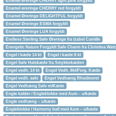
Enamel øreringe CHERRY light pink forgyldt
Enamel øreringe CHERRY red forgyldt
Enamel Øreringe DELIGHTFUL forgyldt
Enamel Øreringe ESMA forgyldt
Enamel Øreringe LUA forgyldt
Endless Sterling Sølv Øreringe fra Izabel Camille
Energetic Nature Forgyldt Sølv Charm fra Christina Wat
Engel i kæde 14 kt
Engel i kæde 8 kt
Engel Sølv Halskæde fra Smykkekæden
Engel vedh. 14 kt
Engel Vedh. 8kt/Forg. Kæde
Engel vedh. sølv
Engel Vedhæng Rhodineret
Engel Vedhæng Sølv m/Kæde
Engle kalder / Engleklokke med Aum – u/kæde
Engle vedhæng – u/kæde
Engleklokke / Harmony ball med Aum – u/kæde