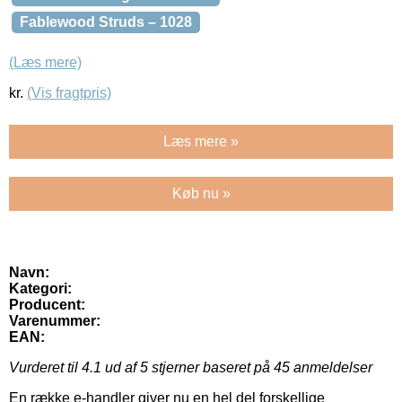
Fablewood Struds – 1028
(Læs mere)
kr.
(Vis fragtpris)
Læs mere »
Køb nu »
Navn:
Kategori:
Producent:
Varenummer:
EAN:
Vurderet til
4.1
ud af 5 stjerner baseret på
45
anmeldelser
En række e-handler giver nu en hel del forskellige