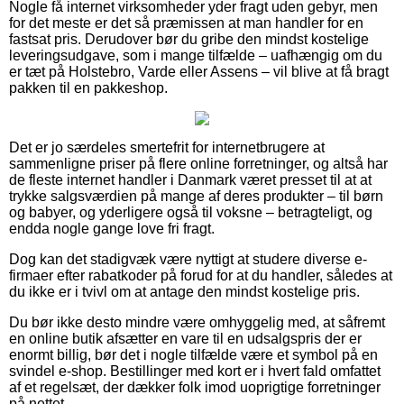
Nogle få internet virksomheder yder fragt uden gebyr, men
for det meste er det så præmissen at man handler for en
fastsat pris. Derudover bør du gribe den mindst kostelige
leveringsudgave, som i mange tilfælde – uafhængig om du
er tæt på Holstebro, Varde eller Assens – vil blive at få bragt
pakken til en pakkeshop.
Det er jo særdeles smertefrit for internetbrugere at
sammenligne priser på flere online forretninger, og altså har
de fleste internet handler i Danmark været presset til at at
trykke salgsværdien på mange af deres produkter – til børn
og babyer, og yderligere også til voksne – betragteligt, og
endda nogle gange love fri fragt.
Dog kan det stadigvæk være nyttigt at studere diverse e-
firmaer efter rabatkoder på forud for at du handler, således at
du ikke er i tvivl om at antage den mindst kostelige pris.
Du bør ikke desto mindre være omhyggelig med, at såfremt
en online butik afsætter en vare til en udsalgspris der er
enormt billig, bør det i nogle tilfælde være et symbol på en
svindel e-shop. Bestillinger med kort er i hvert fald omfattet
af et regelsæt, der dækker folk imod uoprigtige forretninger
på nettet.