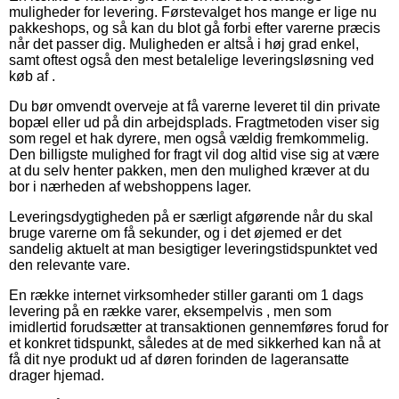
muligheder for levering. Førstevalget hos mange er lige nu
pakkeshops, og så kan du blot gå forbi efter varerne præcis
når det passer dig. Muligheden er altså i høj grad enkel,
samt oftest også den mest betalelige leveringsløsning ved
køb af .
Du bør omvendt overveje at få varerne leveret til din private
bopæl eller ud på din arbejdsplads. Fragtmetoden viser sig
som regel et hak dyrere, men også vældig fremkommelig.
Den billigste mulighed for fragt vil dog altid vise sig at være
at du selv henter pakken, men den mulighed kræver at du
bor i nærheden af webshoppens lager.
Leveringsdygtigheden på er særligt afgørende når du skal
bruge varerne om få sekunder, og i det øjemed er det
sandelig aktuelt at man besigtiger leveringstidspunktet ved
den relevante vare.
En række internet virksomheder stiller garanti om 1 dags
levering på en række varer, eksempelvis , men som
imidlertid forudsætter at transaktionen gennemføres forud for
et konkret tidspunkt, således at de med sikkerhed kan nå at
få dit nye produkt ud af døren forinden de lageransatte
drager hjemad.