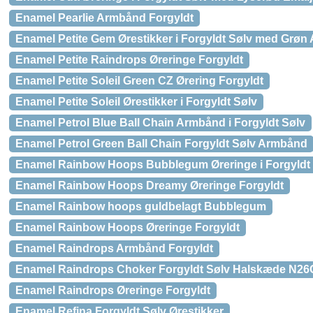
Enamel Pearlie Armbånd Forgyldt
Enamel Petite Gem Ørestikker i Forgyldt Sølv med Grøn 
Enamel Petite Raindrops Øreringe Forgyldt
Enamel Petite Soleil Green CZ Ørering Forgyldt
Enamel Petite Soleil Ørestikker i Forgyldt Sølv
Enamel Petrol Blue Ball Chain Armbånd i Forgyldt Sølv
Enamel Petrol Green Ball Chain Forgyldt Sølv Armbånd
Enamel Rainbow Hoops Bubblegum Øreringe i Forgyldt
Enamel Rainbow Hoops Dreamy Øreringe Forgyldt
Enamel Rainbow hoops guldbelagt Bubblegum
Enamel Rainbow Hoops Øreringe Forgyldt
Enamel Raindrops Armbånd Forgyldt
Enamel Raindrops Choker Forgyldt Sølv Halskæde N2
Enamel Raindrops Øreringe Forgyldt
Enamel Refina Forgyldt Sølv Ørestikker