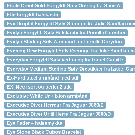
Etoile Creol Gold Forgyldt Sølv Ørering fra Stine A
Ette forgyldt halskæde
Eve Droplet Forgyldt Sølv Øreringe fra Julie Sandlau me
Evelyn Forgyldt Sølv Halskæde fra Pernille Corydon
Evelyn Sterling Sølv Armbånd fra Pernille Corydon
Evening Dew Forgyldt Sølv Øreringe fra Julie Sandlau m
Everyday Forgyldt Sølv Vedhæng fra Izabel Camille
Everyday Medium Sterling Sølv Ørestikker fra Izabel Cam
Ex-Hard steel armbånd med stil
EX. Netri sort og perler 2 stk.
Exclusive White Ur + Ixion armbånd
Executive Diver Herreur Fra Jaguar J860/E
Executive Diver Ur til Herre Fra Jaguar J860/D
Eye Feder – halssmykke
Eye Stone Black Cubos Bracelet