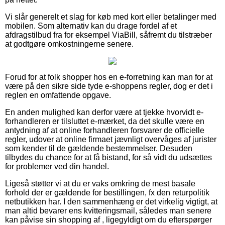
Vi slår generelt et slag for køb med kort eller betalinger med
mobilen. Som alternativ kan du drage fordel af et
afdragstilbud fra for eksempel ViaBill, såfremt du tilstræber
at godtgøre omkostningerne senere.
Forud for at folk shopper hos en e-forretning kan man for at
være på den sikre side tyde e-shoppens regler, dog er det i
reglen en omfattende opgave.
En anden mulighed kan derfor være at tjekke hvorvidt e-
forhandleren er tilsluttet e-mærket, da det skulle være en
antydning af at online forhandleren forsvarer de officielle
regler, udover at online firmaet jævnligt overvåges af jurister
som kender til de gældende bestemmelser. Desuden
tilbydes du chance for at få bistand, for så vidt du udsættes
for problemer ved din handel.
Ligeså støtter vi at du er vaks omkring de mest basale
forhold der er gældende for bestillingen, fx den returpolitik
netbutikken har. I den sammenhæng er det virkelig vigtigt, at
man altid bevarer ens kvitteringsmail, således man senere
kan påvise sin shopping af , ligegyldigt om du efterspørger